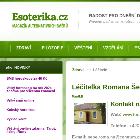
Možnosti výběru
RADOST PRO DNEŠNÍ 
Rostete a učíte se ze všeho, co
ZDRAVÍ
FILOZOFIE
VĚŠTENÍ
VZDĚLÁNÍ
ES
Jste zde
NOVINKY
>>
Zdraví
Léčitelé
SMS horoskopy za 46 Kč
Léčitelka Romana Še
Velký horoskop na rok 2024
zdarma pro všechna znamení
PatrikB
Velký snář online
Kontakt na
Keltský horoskop
Web:
www.terapi
Výklad karet
Telefon:
+420 
Věštění on-line zdarma: Tarot,
I-ťing, Runy
E-mail:
sebe.roma.na@centrum.c