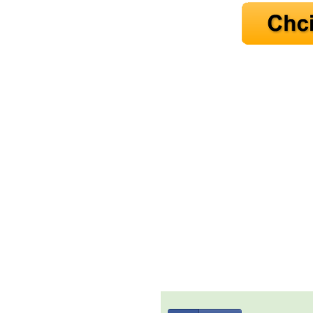
10 tipů p
plnohodn
... všechny
Máte pocit, že jste unaveni hn
Ne
Jak mít více energie každ
Jak vnést do života rovno
Jak být šťastnější