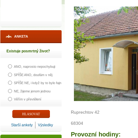
ANKETA
Existuje posmrtný život?
ANO, naprosto nepochybuji
SPÍŠE ANO, doufám v něj
SPÍŠE NE, i když by to bylo fajn
NE, žijeme jenom jednou
Věřím v převtělení
Ruprechtov 42
68304
Starší ankety
Výsledky
Provozní hodiny: