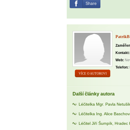
Share
PatrikB
Zaměřen
Kontakt:
Web:
Nev
Telefon:
VÍCE O AUTOROVI
Další články autora
Léčitelka Mgr. Pavla Netuši
Léčitelka Ing. Alice Bascho
Léčitel Jiří Šumpík, Hradec