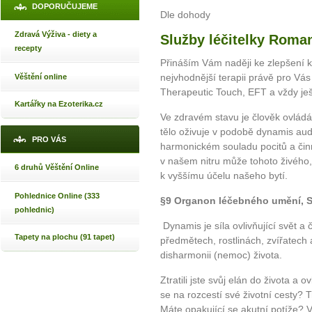
DOPORUČUJEME
Dle dohody
Zdravá Výživa - diety a
Služby léčitelky Roma
recepty
Přináším Vám naději ke zlepšení kv
nejvhodnější terapii právě pro Vás 
Věštění online
Therapeutic Touch, EFT a vždy ješ
Kartářky na Ezoterika.cz
Ve zdravém stavu je člověk ovládá
tělo oživuje v podobě dynamis aud
PRO VÁS
harmonickém souladu pocitů a čin
v našem nitru může tohoto živého
6 druhů Věštění Online
k vyššímu účelu našeho bytí.
Pohlednice Online (333
§9 Organon léčebného umění,
pohlednic)
Dynamis je síla ovlivňující svět a 
Tapety na plochu (91 tapet)
předmětech, rostlinách, zvířatech a
disharmonii (nemoc) života.
Ztratili jste svůj elán do života a
se na rozcestí své životní cesty?
Máte opakující se akutní potíže? 