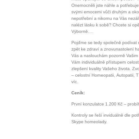
Onemocněli jste náhle a potřebuj
svými emocemi vůči druhým a okoln
nepotřební a nikomu na Vás nezál
nalézt lásku k sobě? Chcete si op
Výborně….
Pojďme se tedy společně podívat 
zpět ke zdraví a znovunastolení h
Vás a naslouchám pozorně Vašim s
Vám individuálně přístupem celost
zlepšení kvality Vašeho života. Zv
– celostní Homeopatii, Autopatii,
víc.
Ceník:
První konzulatce 1.200 Kč – prob
Kontroly se řeší inviduálně dle pot
Skype homeolady.