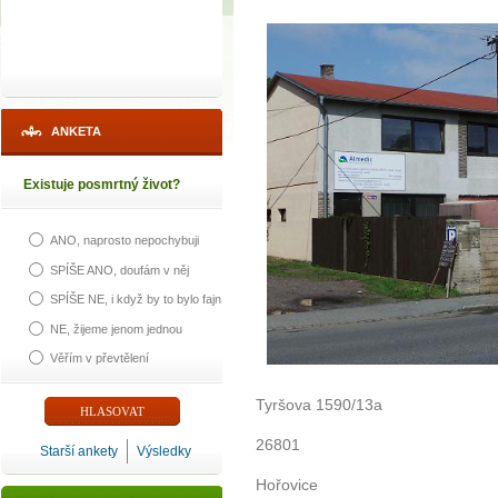
ANKETA
Existuje posmrtný život?
ANO, naprosto nepochybuji
SPÍŠE ANO, doufám v něj
SPÍŠE NE, i když by to bylo fajn
NE, žijeme jenom jednou
Věřím v převtělení
Tyršova 1590/13a
26801
Starší ankety
Výsledky
Hořovice