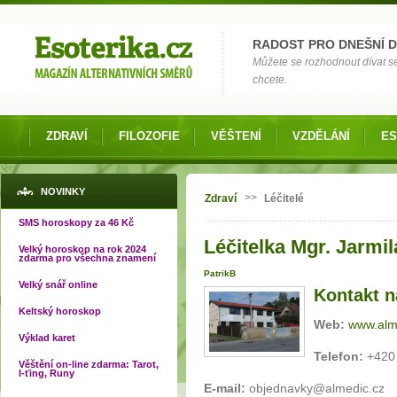
Možnosti výběru
RADOST PRO DNEŠNÍ 
Můžete se rozhodnout dívat s
chcete.
ZDRAVÍ
FILOZOFIE
VĚŠTENÍ
VZDĚLÁNÍ
ES
Jste zde
NOVINKY
>>
Zdraví
Léčitelé
SMS horoskopy za 46 Kč
Léčitelka Mgr. Jarmi
Velký horoskop na rok 2024
zdarma pro všechna znamení
PatrikB
Velký snář online
Kontakt na
Keltský horoskop
Web:
www.alm
Výklad karet
Telefon:
+420
Věštění on-line zdarma: Tarot,
I-ťing, Runy
E-mail:
objednavky@almedic.cz