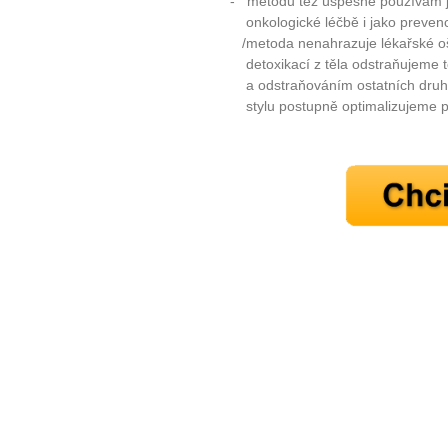
- metodu též úspěšně používám ja
onkologické léčbě i jako prevenc
/metoda nenahrazuje lékařské oš
detoxikací z těla odstraňujeme t
a odstraňováním ostatních druhů
10 tipů p
stylu postupně optimalizujeme p
plnohodn
... všechny
Máte pocit, že jste unaveni hn
Ne
Jak mít více energie každ
Jak vnést do života rovno
Jak být šťastnější