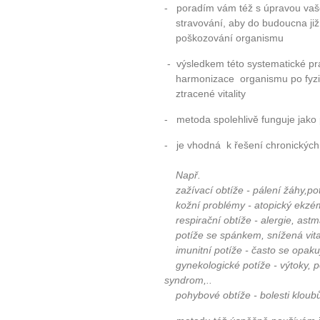
- poradím vám též s úpravou vaše
stravování, aby do budoucna již
poškozování organismu
- výsledkem této systematické pr
harmonizace organismu po fyzic
ztracené vitality
- metoda spolehlivě funguje jak
- je vhodná k řešení chronickýc
Např.
zažívací obtíže - pálení žáhy,pot
kožní problémy - atopický ekzém
respirační obtíže - alergie, astm
potíže se spánkem, snížená vita
imunitní potíže - často se opakují
gynekologické potíže - výtoky, 
syndrom,..
pohybové obtíže - bolesti kloubů