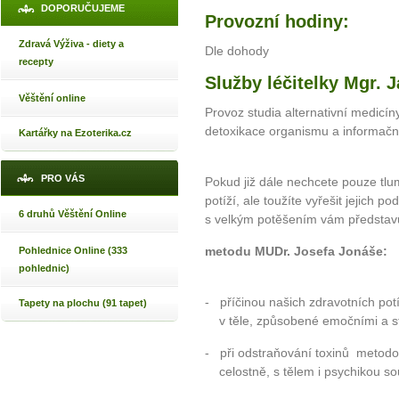
DOPORUČUJEME
Provozní hodiny:
Zdravá Výživa - diety a
Dle dohody
recepty
Služby léčitelky Mgr. 
Věštění online
Provoz studia alternativní medicín
detoxikace organismu a informačn
Kartářky na Ezoterika.cz
PRO VÁS
Pokud již dále nechcete pouze tlu
potíží, ale toužíte vyřešit jejich po
6 druhů Věštění Online
s velkým potěšením vám představuji
metodu MUDr. Josefa Jonáše:
Pohlednice Online (333
pohlednic)
- příčinou našich zdravotních pot
Tapety na plochu (91 tapet)
v těle, způsobené emočními a s
- při odstraňování toxinů metod
celostně, s tělem i psychikou s