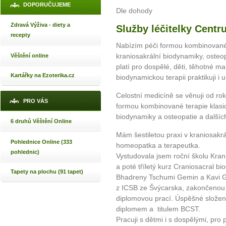
DOPORUČUJEME
Dle dohody
Zdravá Výživa - diety a
Služby léčitelky Cent
recepty
Nabízím péči formou kombinované 
kraniosakrální biodynamiky, osteop
Věštění online
platí pro dospělé, děti, těhotné ma
Kartářky na Ezoterika.cz
biodynamickou terapii praktikuji i
Celostní medicíně se věnuji od ro
PRO VÁS
formou kombinované terapie klasic
biodynamiky a osteopatie a dalšíc
6 druhů Věštění Online
Mám šestiletou praxi v kraniosakrál
Pohlednice Online (333
homeopatka a terapeutka.
pohlednic)
Vystudovala jsem roční školu Kran
a poté tříletý kurz Craniosacral 
Tapety na plochu (91 tapet)
Bhadreny Tschumi Gemin a Kavi Ge
z ICSB ze Švýcarska, zakončenou 
diplomovou prací. Úspěšné složen
diplomem a titulem BCST.
Pracuji s dětmi i s dospělými, pro