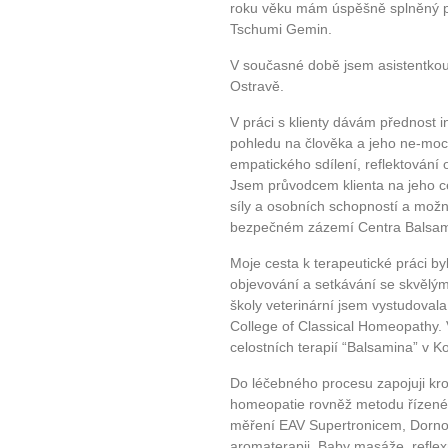
roku věku mám úspěšně splněný p
Tschumi Gemin.
V současné době jsem asistentkou 
Ostravě.
V práci s klienty dávám přednost i
pohledu na člověka a jeho ne-moc.
empatického sdílení, reflektování 
Jsem průvodcem klienta na jeho ce
síly a osobních schopností a možn
bezpečném zázemí Centra Balsam
Moje cesta k terapeutické práci byl
objevování a setkávání se skvělými
školy veterinární jsem vystudoval
College of Classical Homeopathy.
celostních terapií “Balsamina” v K
Do léčebného procesu zapojuji kro
homeopatie rovněž metodu řízené 
měření EAV Supertronicem, Dorno
aromaterapii, Baby masáže, reflexní