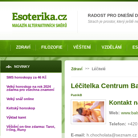
Možnosti výběru
RADOST PRO DNEŠNÍ 
Strach je prostor, který ještě n
ZDRAVÍ
FILOZOFIE
VĚŠTENÍ
VZDĚLÁNÍ
ES
Jste zde
NOVINKY
>>
Zdraví
Léčitelé
SMS horoskopy za 46 Kč
Léčitelka Centrum B
Velký horoskop na rok 2024
zdarma pro všechna znamení
PatrikB
Velký snář online
Kontakt na
Keltský horoskop
Web:
www.bal
Výklad karet
Telefon:
+420 
Věštění on-line zdarma: Tarot,
I-ťing, Runy
E-mail:
h.chocholata@seznam.cz