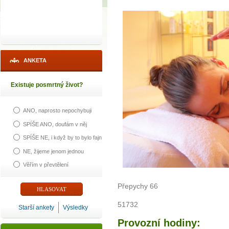
ANKETA
Existuje posmrtný život?
ANO, naprosto nepochybuji
SPÍŠE ANO, doufám v něj
SPÍŠE NE, i když by to bylo fajn
NE, žijeme jenom jednou
Věřím v převtělení
Přepychy 66
51732
Starší ankety
Výsledky
Provozní hodiny: