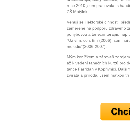
roce 2010 jsem pracovala s handi
ZŠ Motýlek.
Věnuji se i lektorské činnosti, př
zaměřené na podporu zdravého živo
pohybovou a taneční terapií, např
“Už vím, co s tím”(2006), seminář
melodie”(2006-2007).
Mým koníčkem a zároveň zdrojem e
10 tipů p
až k vedení tanečních kurzů pro do
tance Farridah v Kopřivnici. Další
plnohodn
zvířata a příroda. Jsem matkou tří
... všechny
Máte pocit, že jste unaveni hn
Ne
Jak mít více energie každ