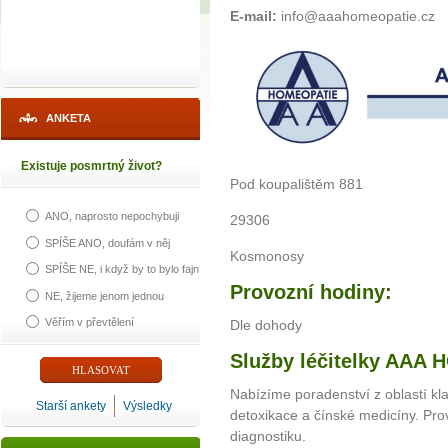
E-mail:
info@aaahomeopatie.cz
ANKETA
Existuje posmrtný život?
Pod koupalištěm 881
ANO, naprosto nepochybuji
29306
SPÍŠE ANO, doufám v něj
Kosmonosy
SPÍŠE NE, i když by to bylo fajn
Provozní hodiny:
NE, žijeme jenom jednou
Věřím v převtělení
Dle dohody
Služby léčitelky AAA 
Nabízíme poradenství z oblastí kl
Starší ankety
Výsledky
detoxikace a čínské medicíny. Pro
diagnostiku.