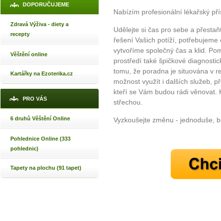
DOPORUČUJEME
Nabízím profesionální lékařský pří
Zdravá Výživa - diety a
Udělejte si čas pro sebe a přestaň
recepty
řešení Vašich potíží, potřebujeme o
vytvoříme společný čas a klid. 
Věštění online
prostředí také špičkové diagnosti
tomu, že poradna je situována v r
Kartářky na Ezoterika.cz
možnost využít i dalších služeb, 
kteří se Vám budou rádi věnovat. 
PRO VÁS
střechou.
6 druhů Věštění Online
Vyzkoušejte změnu - jednoduše, b
Pohlednice Online (333
pohlednic)
Tapety na plochu (91 tapet)