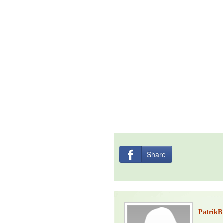
Share
PatrikB