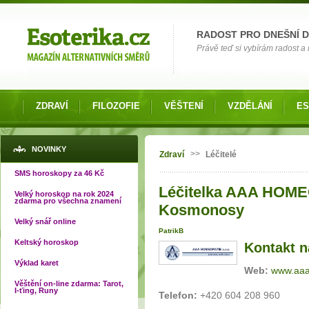
Možnosti výběru
RADOST PRO DNEŠNÍ 
Právě teď si vybírám radost a 
ZDRAVÍ
FILOZOFIE
VĚŠTENÍ
VZDĚLÁNÍ
ES
Jste zde
NOVINKY
>>
Zdraví
Léčitelé
SMS horoskopy za 46 Kč
Léčitelka AAA HOMEO
Velký horoskop na rok 2024
zdarma pro všechna znamení
Kosmonosy
Velký snář online
PatrikB
Keltský horoskop
Kontakt na
Výklad karet
Web:
www.aaa
Věštění on-line zdarma: Tarot,
I-ťing, Runy
Telefon:
+420 604 208 960