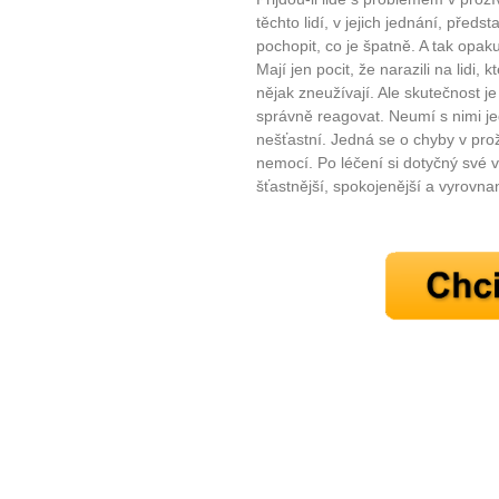
Jak vnést do života rovno
těchto lidí, v jejich jednání, předs
pochopit, co je špatně. A tak opaku
Jak být šťastnější
Mají jen pocit, že narazili na lidi, kt
nějak zneužívají. Ale skutečnost j
správně reagovat. Neumí s nimi jed
nešťastní. Jedná se o chyby v proží
nemocí. Po léčení si dotyčný své 
šťastnější, spokojenější a vyrovnan