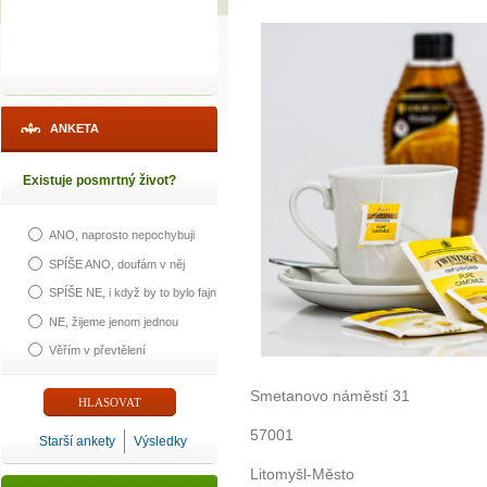
ANKETA
Existuje posmrtný život?
ANO, naprosto nepochybuji
SPÍŠE ANO, doufám v něj
SPÍŠE NE, i když by to bylo fajn
NE, žijeme jenom jednou
Věřím v převtělení
Smetanovo náměstí 31
57001
Starší ankety
Výsledky
Litomyšl-Město