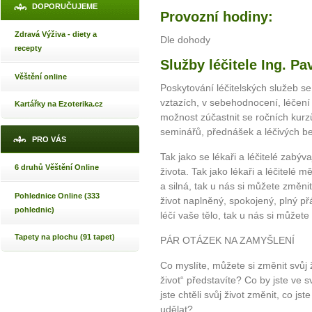
DOPORUČUJEME
Provozní hodiny:
Zdravá Výživa - diety a
Dle dohody
recepty
Služby léčitele Ing. Pa
Věštění online
Poskytování léčitelských služeb 
vztazích, v sebehodnocení, léčení
Kartářky na Ezoterika.cz
možnost zúčastnit se ročních kurz
seminářů, přednášek a léčivých b
PRO VÁS
Tak jako se lékaři a léčitelé zabý
6 druhů Věštění Online
života. Tak jako lékaři a léčitelé
a silná, tak u nás si můžete změni
Pohlednice Online (333
život naplněný, spokojený, plný přá
pohlednic)
léčí vaše tělo, tak u nás si můžete 
Tapety na plochu (91 tapet)
PÁR OTÁZEK NA ZAMYŠLENÍ
Co myslíte, můžete si změnit svůj 
život“ představíte? Co by jste ve s
jste chtěli svůj život změnit, co j
udělat?