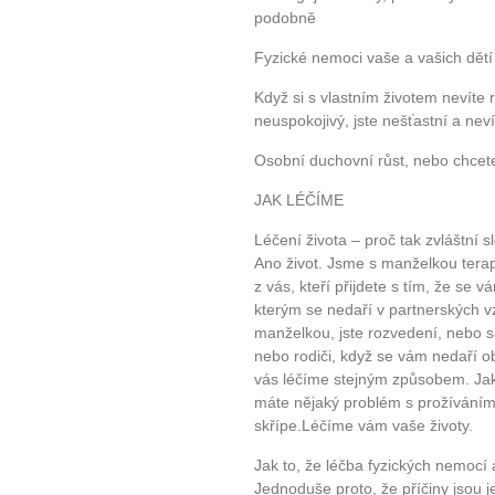
podobně
Fyzické nemoci vaše a vašich dětí
Když si s vlastním životem nevíte 
neuspokojivý, jste nešťastní a nev
Osobní duchovní růst, nebo chcete-
JAK LÉČÍME
Léčení života – proč tak zvláštní 
Ano život. Jsme s manželkou terape
z vás, kteří přijdete s tím, že se 
kterým se nedaří v partnerských v
manželkou, jste rozvedení, nebo sa
nebo rodiči, když se vám nedaří o
vás léčíme stejným způsobem. Jak 
máte nějaký problém s prožíváním
skřípe.Léčíme vám vaše životy.
Jak to, že léčba fyzických nemocí
Jednoduše proto, že příčiny jsou j