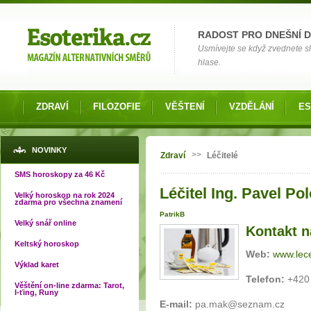
Možnosti výběru
RADOST PRO DNEŠNÍ 
Usmívejte se když zvednete slu
hlase.
ZDRAVÍ
FILOZOFIE
VĚŠTENÍ
VZDĚLÁNÍ
ES
Jste zde
NOVINKY
>>
Zdraví
Léčitelé
SMS horoskopy za 46 Kč
Léčitel Ing. Pavel Po
Velký horoskop na rok 2024
zdarma pro všechna znamení
PatrikB
Velký snář online
Kontakt na
Keltský horoskop
Web:
www.lece
Výklad karet
Telefon:
+420 
Věštění on-line zdarma: Tarot,
I-ťing, Runy
E-mail:
pa.mak@seznam.cz