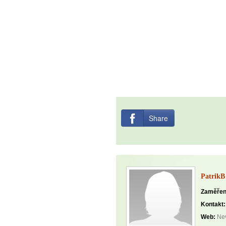
Share
PatrikB
Zaměřen
Kontakt:
Web:
Nev