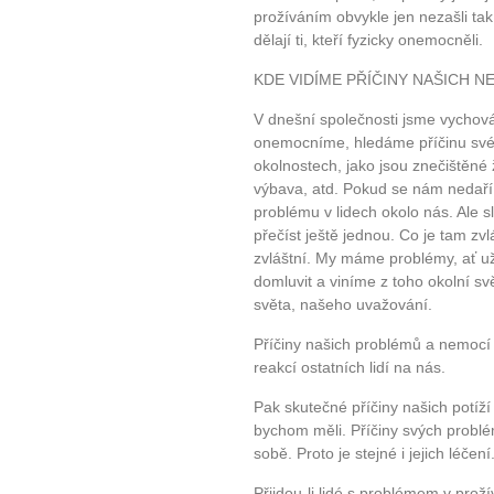
prožíváním obvykle jen nezašli ta
dělají ti, kteří fyzicky onemocněli.
KDE VIDÍME PŘÍČINY NAŠICH 
V dnešní společnosti jsme vychov
onemocníme, hledáme příčinu své 
okolnostech, jako jsou znečištěné ž
výbava, atd. Pokud se nám nedaří 
problému v lidech okolo nás. Ale sl
10 tipů p
přečíst ještě jednou. Co je tam zvl
zvláštní. My máme problémy, ať u
domluvit a viníme z toho okolní sv
plnohodn
světa, našeho uvažování.
... všechny
Příčiny našich problémů a nemocí 
reakcí ostatních lidí na nás.
Máte pocit, že jste unaveni hn
Pak skutečné příčiny našich potíž
bychom měli. Příčiny svých problé
Ne
sobě. Proto je stejné i jejich léčení
Jak mít více energie každ
Přijdou-li lidé s problémem v proží