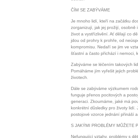
ČÍM SE ZABÝVÁME
Je mnoho lidí, kteří na začátku dos
zorganizují, jak jej prožijí, osobně 
život a vystřízlivění. Ať dělají co d
jdou od prohry k prohře, od neú
kompromisu. Nedaří se jim ve vzta
šťastní a často přichází i nemoci, 
Zabýváme se léčením takových lidí
Pomáháme jím vyřešit jejich problém
životech.
Dále se zabýváme výzkumem rodov
funguje přenos pocitových a posto
generaci. Zkoumáme, jaké má použ
konkrétní důsledky pro životy lidí.
postojové vzorce jednání přináší a
S JAKÝMI PROBLÉMY MŮŽETE P
Nefungující vztahy, problémy s dět