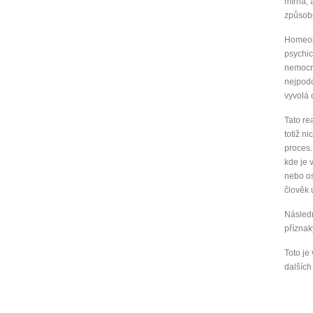
mírná, 
způsob
Homeopa
psychic
nemocn
nejpodo
vyvolá 
Tato re
totiž n
proces.
kde je v
nebo os
člověk 
Následn
příznaky
Toto je
dalších