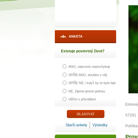
ANKETA
Existuje posmrtný život?
ANO, naprosto nepochybuji
SPÍŠE ANO, doufám v něj
SPÍŠE NE, i když by to bylo fajn
NE, žijeme jenom jednou
1
Věřím v převtělení
Eimova
p
57201
Starší ankety
Výsledky
Polička
Prov