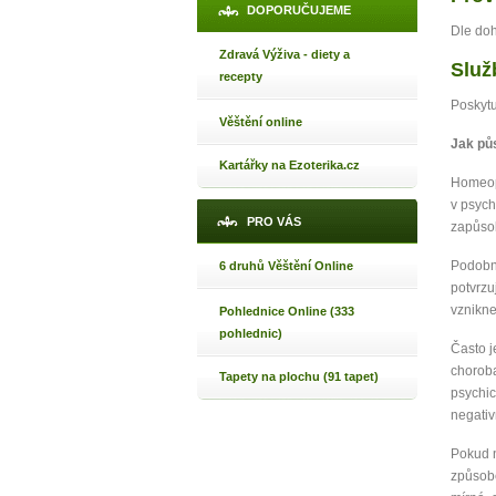
DOPORUČUJEME
Máte poc
Dle do
Zdravá Výživa - diety a
Služ
recepty
Poskytu
Jak 
Věštění online
Jak 
Jak pů
Kartářky na Ezoterika.cz
Jak 
Homeopa
v psych
PRO VÁS
zapůsob
Podobně
6 druhů Věštění Online
potvrzu
vznikne
Pohlednice Online (333
pohlednic)
Často j
chorob
Tapety na plochu (91 tapet)
psychic
negativ
Pokud n
způsobe