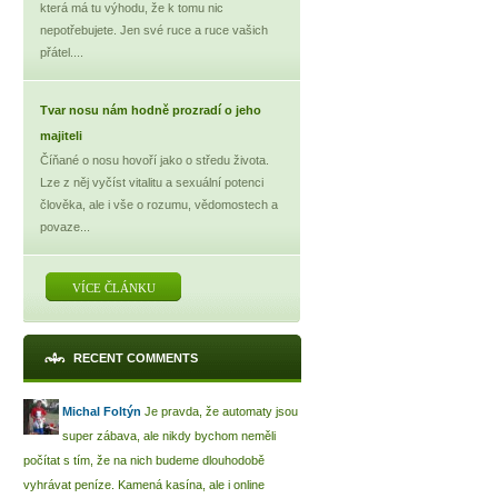
která má tu výhodu, že k tomu nic
nepotřebujete. Jen své ruce a ruce vašich
přátel....
Tvar nosu nám hodně prozradí o jeho
majiteli
Číňané o nosu hovoří jako o středu života.
Lze z něj vyčíst vitalitu a sexuální potenci
člověka, ale i vše o rozumu, vědomostech a
povaze...
VÍCE ČLÁNKU
RECENT COMMENTS
Michal Foltýn
Je pravda, že automaty jsou
super zábava, ale nikdy bychom neměli
počítat s tím, že na nich budeme dlouhodobě
vyhrávat peníze. Kamená kasína, ale i online