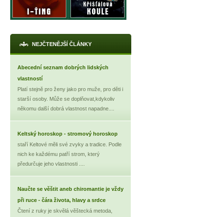
NEJČTENĚJŠÍ ČLÁNKY
Abecední seznam dobrých lidských
vlastností
Platí stejně pro ženy jako pro muže, pro děti i
starší osoby. Může se doplňovat,kdykoliv
někomu další dobrá vlastnost napadne....
Keltský horoskop - stromový horoskop
staří Keltové měli své zvyky a tradice. Podle
nich ke každému patří strom, který
předurčuje jeho vlastnosti ....
Naučte se věštit aneb chiromantie je vždy
při ruce - čára života, hlavy a srdce
Čtení z ruky je skvělá věštecká metoda,