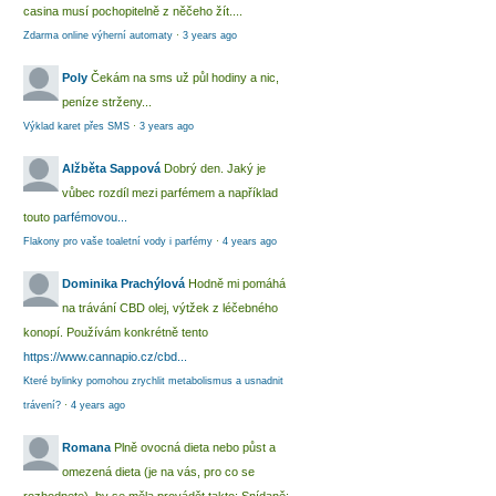
casina musí pochopitelně z něčeho žít....
Zdarma online výherní automaty
·
3 years ago
Poly
Čekám na sms už půl hodiny a nic,
peníze strženy...
Výklad karet přes SMS
·
3 years ago
Alžběta Sappová
Dobrý den. Jaký je
vůbec rozdíl mezi parfémem a například
touto
parfémovou...
Flakony pro vaše toaletní vody i parfémy
·
4 years ago
Dominika Prachýlová
Hodně mi pomáhá
na trávání CBD olej, výtžek z léčebného
konopí. Používám konkrétně tento
https://www.cannapio.cz/cbd...
Které bylinky pomohou zrychlit metabolismus a usnadnit
trávení?
·
4 years ago
Romana
Plně ovocná dieta nebo půst a
omezená dieta (je na vás, pro co se