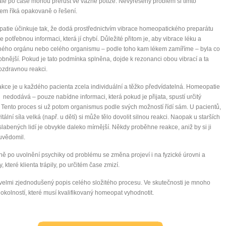
ale po čase mohou přerůst ve vážné potíže. Nevyřešený problém si tímto
em říká opakovaně o řešení.
tie účinkuje tak, že dodá prostřednictvím vibrace homeopatického preparátu
e potřebnou informaci, která jí chybí. Důležité přitom je, aby vibrace léku a
ého orgánu nebo celého organismu – podle toho kam lékem zamíříme – byla co
bnější. Pokud je tato podmínka splněna, dojde k rezonanci obou vibrací a ta
ozdravnou reakci.
akce je u každého pacienta zcela individuální a těžko předvídatelná. Homeopatie
ic nedodává – pouze nabídne informaci, která pokud je přijata, spustí určitý
 Tento proces si už potom organismus podle svých možností řídí sám. U pacientů,
itální síla velká (např. u dětí) si může tělo dovolit silnou reakci. Naopak u starších
labených lidí je obvykle daleko mírnější. Někdy proběhne reakce, aniž by si ji
uvědomil.
ě po uvolnění psychiky od problému se změna projeví i na fyzické úrovni a
, které klienta trápily, po určitém čase zmizí.
 velmi zjednodušený popis celého složitého procesu. Ve skutečnosti je mnoho
 okolností, které musí kvalifikovaný homeopat vyhodnotit.