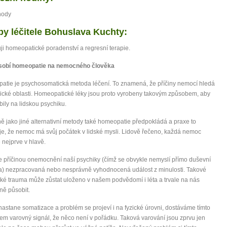
it, že jste unaveni hned jak ráno vstanete?
hody
Nemusí to tak být - ZJISTĚTE ZDARMA!
by léčitele Bohuslava Kuchty:
ji homeopatické poradenství a regresní terapie.
mít více energie každý den
vnést do života rovnováhu
sobí homeopatie na nemocného člověka
být šťastnější
tie je psychosomatická metoda léčení. To znamená, že příčiny nemocí hledá
ické oblasti. Homeopatické léky jsou proto vyrobeny takovým způsobem, aby
ily na lidskou psychiku.
 jako jiné alternativní metody také homeopatie předpokládá a praxe to
Nenávidíme spam stejně jako vy
je, že nemoc má svůj počátek v lidské mysli. Lidově řečeno, každá nemoc
 nejprve v hlavě.
e příčinou onemocnění naší psychiky (čímž se obvykle nemyslí přímo duševní
a) nezpracovaná nebo nesprávně vyhodnocená událost z minulosti. Takové
ké trauma může zůstat uloženo v našem podvědomí i léta a trvale na nás
ně působit.
astane somatizace a problém se projeví i na fyzické úrovni, dostáváme tímto
m varovný signál, že něco není v pořádku. Taková varování jsou zprvu jen