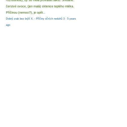
rozhodnete), by se měla provádět takto: Snídaně:
čerstvé ovoce, (jen malá) sklenice teplého mléka.
Příčinou (nemoci?), je opět...
Dobrý zrak bez brýlí X. - Příčiny očních neduhů 3
·
5 years
ago