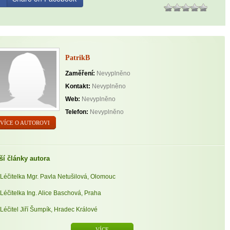
PatrikB
Zaměření:
Nevyplněno
Kontakt:
Nevyplněno
Web:
Nevyplněno
Telefon:
Nevyplněno
VÍCE O AUTOROVI
ší články autora
Léčitelka Mgr. Pavla Netušilová, Olomouc
Léčitelka Ing. Alice Baschová, Praha
Léčitel Jiří Šumpík, Hradec Králové
VÍCE