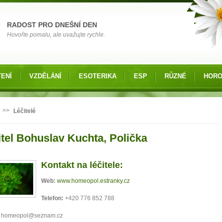
RADOST PRO DNEŠNÍ DEN
Hovořte pomalu, ale uvažujte rychle.
ENÍ
VZDĚLÁNÍ
ESOTERIKA
ESP
RŮZNÉ
HOR
 zde
>>
Léčitelé
itel Bohuslav Kuchta, Polička
Kontakt na léčitele:
Web:
www.homeopol.estranky.cz
Telefon:
+420 776 852 788
homeopol@seznam.cz