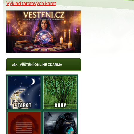
Výklad tarotových karet
VĚŠTĚNÍ ONLINE ZDARMA
X