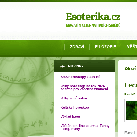
Možnosti výběru
ZDRAVÍ
FILOZOFIE
VĚŠT
Jste
NOVINKY
Zdraví
SMS horoskopy za 46 Kč
Léč
Velký horoskop na rok 2024
zdarma pro všechna znamení
PatrikB
Velký snář online
Keltský horoskop
Výklad karet
Věštění on-line zdarma: Tarot,
I-ťing, Runy
E-mail: