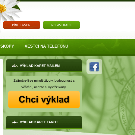
PŘIHLÁŠENÍ
REGISTRACE
OSKOPY
VĚŠTCI NA TELEFONU
VÝKLAD KARET MAILEM
Zajímáte-li se minulé životy, budoucnost a
věštění, nechte si vyložit karty.
VÝKLAD KARET TAROT