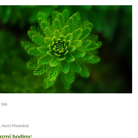
0 tipů pro zdravý a
 366
lnohodnotný život
, Horní Předměstí
... všechny tipy zdarma.
ozní hodiny: