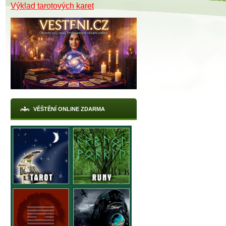
Výklad tarotových karet
VĚŠTĚNÍ ONLINE ZDARMA