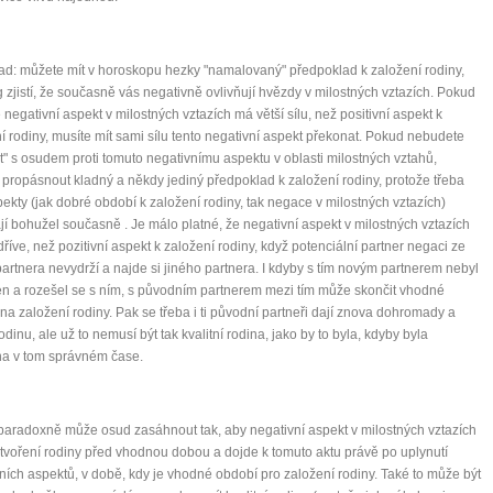
ad: můžete mít v horoskopu hezky "namalovaný" předpoklad k založení rodiny,
0 tipů pro zdravý a
g zjistí, že současně vás negativně ovlivňují hvězdy v milostných vztazích. Pokud
e negativní aspekt v milostných vztazích má větší sílu, než positivní aspekt k
lnohodnotný život
í rodiny, musíte mít sami sílu tento negativní aspekt překonat. Pokud nebudete
t" s osudem proti tomuto negativnímu aspektu v oblasti milostných vztahů,
propásnout kladný a někdy jediný předpoklad k založení rodiny, protože třeba
... všechny tipy zdarma.
ekty (jak dobré období k založení rodiny, tak negace v milostných vztazích)
jí bohužel současně . Je málo platné, že negativní aspekt v milostných vztazích
dříve, než pozitivní aspekt k založení rodiny, když potenciální partner negaci ze
it, že jste unaveni hned jak ráno vstanete?
partnera nevydrží a najde si jiného partnera. I kdyby s tím novým partnerem nebyl
Nemusí to tak být - ZJISTĚTE ZDARMA!
n a rozešel se s ním, s původním partnerem mezi tím může skončit vhodné
na založení rodiny. Pak se třeba i ti původní partneři dají znova dohromady a
mít více energie každý den
odinu, ale už to nemusí být tak kvalitní rodina, jako by to byla, kdyby byla
na v tom správném čase.
vnést do života rovnováhu
být šťastnější
aradoxně může osud zasáhnout tak, aby negativní aspekt v milostných vztazích
utvoření rodiny před vhodnou dobou a dojde k tomuto aktu právě po uplynutí
ních aspektů, v době, kdy je vhodné období pro založení rodiny. Také to může být
Nenávidíme spam stejně jako vy