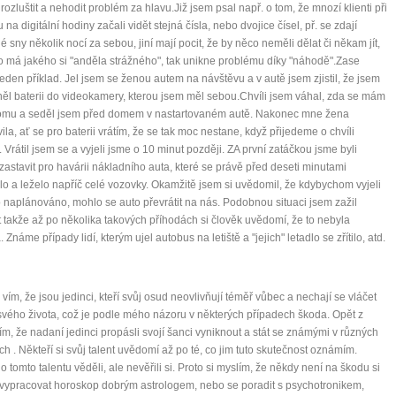
 rozluštit a nehodit problém za hlavu.Již jsem psal např. o tom, že mnozí klienti při
na digitální hodiny začali vidět stejná čísla, nebo dvojice čísel, př. se zdají
 sny několik nocí za sebou, jiní mají pocit, že by něco neměli dělat či někam jít,
o má jakého si "anděla strážného", tak unikne problému díky "náhodě".Zase
eden příklad. Jel jsem se ženou autem na návštěvu a v autě jsem zjistil, že jsem
l baterii do videokamery, kterou jsem měl sebou.Chvíli jsem váhal, zda se mám
 domu a seděl jsem před domem v nastartovaném autě. Nakonec mne žena
ila, ať se pro baterii vrátím, že se tak moc nestane, když přijedeme o chvíli
. Vrátil jsem se a vyjeli jsme o 10 minut později. ZA první zatáčkou jsme byli
zastavit pro havárii nákladního auta, které se právě před deseti minutami
ilo a leželo napříč celé vozovky. Okamžitě jsem si uvědomil, že kdybychom vyjeli
o naplánováno, mohlo se auto převrátit na nás. Podobnou situaci jsem zažil
t takže až po několika takových příhodách si člověk uvědomí, že to nebyla
Známe případy lidí, kterým ujel autobus na letiště a "jejich" letadlo se zřítilo, atd.
 vím, že jsou jedinci, kteří svůj osud neovlivňují téměř vůbec a nechají se vláčet
vého života, což je podle mého názoru v některých případech škoda. Opět z
ím, že nadaní jedinci propásli svojí šanci vyniknout a stát se známými v různých
ch . Někteří si svůj talent uvědomí až po té, co jim tuto skutečnost oznámím.
 o tomto talentu věděli, ale nevěřili si. Proto si myslím, že někdy není na škodu si
vypracovat horoskop dobrým astrologem, nebo se poradit s psychotronikem,