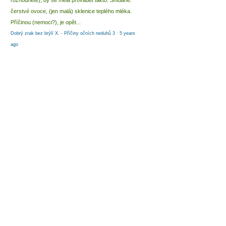
rozhodnete), by se měla provádět takto: Snídaně:
čerstvé ovoce, (jen malá) sklenice teplého mléka.
Příčinou (nemoci?), je opět...
Dobrý zrak bez brýlí X. - Příčiny očních neduhů 3
·
5 years
ago