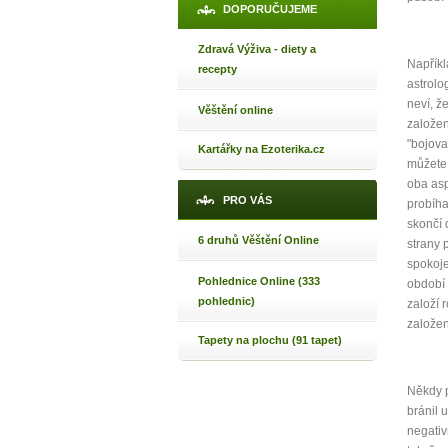
DOPORUČUJEME
Zdravá Výživa - diety a
Napříkl
recepty
1
astrolo
neví, ž
Věštění online
p
založen
"bojova
Kartářky na Ezoterika.cz
můžete 
oba asp
PRO VÁS
probíha
skončí 
Máte poc
6 druhů Věštění Online
strany 
spokoje
Pohlednice Online (333
období 
Jak 
pohlednic)
založí r
založe
Jak 
Tapety na plochu (91 tapet)
Jak 
Někdy p
bránil 
negativ