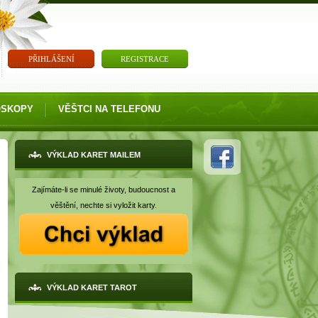
PŘIHLÁŠENÍ
REGISTRACE
OSKOPY
VĚŠTCI NA TELEFONU
VÝKLAD KARET MAILEM
Zajímáte-li se minulé životy, budoucnost a
věštění, nechte si vyložit karty.
VÝKLAD KARET TAROT