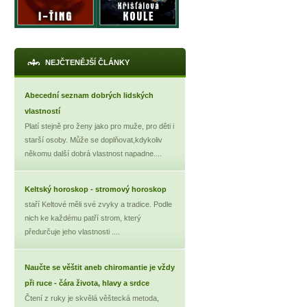
X
NEJČTENĚJŠÍ ČLÁNKY
Abecední seznam dobrých lidských
vlastností
Platí stejně pro ženy jako pro muže, pro děti i
starší osoby. Může se doplňovat,kdykoliv
někomu další dobrá vlastnost napadne....
Keltský horoskop - stromový horoskop
staří Keltové měli své zvyky a tradice. Podle
nich ke každému patří strom, který
předurčuje jeho vlastnosti ....
Naučte se věštit aneb chiromantie je vždy
při ruce - čára života, hlavy a srdce
Čtení z ruky je skvělá věštecká metoda,