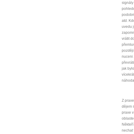
signály
pohledu 
podobné
atd. Kd
uvedu j
zapomně
vrátit
přemluv
později
nuceni 
převrát
jak byl
vícekrá
náhoda. 
Z praxe
dějem s
praxe v
oblaste
Někteří
nechat 