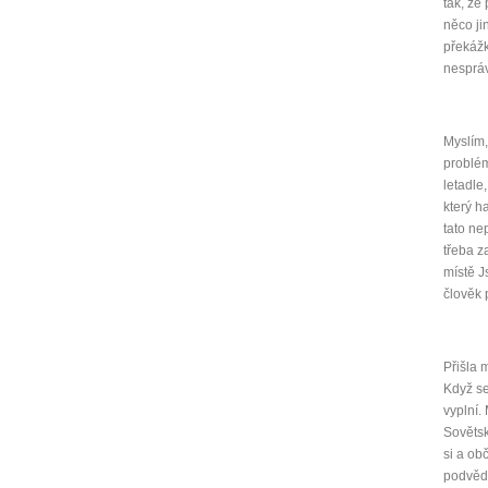
tak, že
něco ji
překážk
nesprá
Myslím,
problém
letadle
který h
tato ne
třeba z
místě J
člověk 
Přišla 
Když se
vyplní.
Sovětsk
si a ob
podvědo