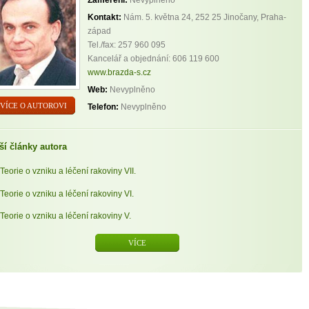
Kontakt:
Nám. 5. května 24, 252 25 Jinočany, Praha-
západ
Tel./fax: 257 960 095
Kancelář a objednání: 606 119 600
www.brazda-s.cz
Web:
Nevyplněno
VÍCE O AUTOROVI
Telefon:
Nevyplněno
ší články autora
Teorie o vzniku a léčení rakoviny VII.
Teorie o vzniku a léčení rakoviny VI.
Teorie o vzniku a léčení rakoviny V.
VÍCE