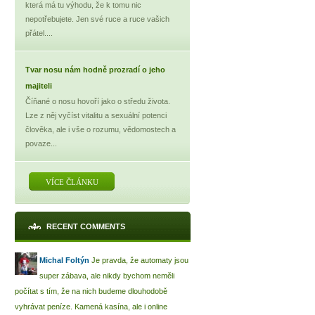
která má tu výhodu, že k tomu nic
nepotřebujete. Jen své ruce a ruce vašich
přátel....
Tvar nosu nám hodně prozradí o jeho
majiteli
Číňané o nosu hovoří jako o středu života.
Lze z něj vyčíst vitalitu a sexuální potenci
člověka, ale i vše o rozumu, vědomostech a
povaze...
VÍCE ČLÁNKU
RECENT COMMENTS
Michal Foltýn
Je pravda, že automaty jsou
super zábava, ale nikdy bychom neměli
počítat s tím, že na nich budeme dlouhodobě
vyhrávat peníze. Kamená kasína, ale i online