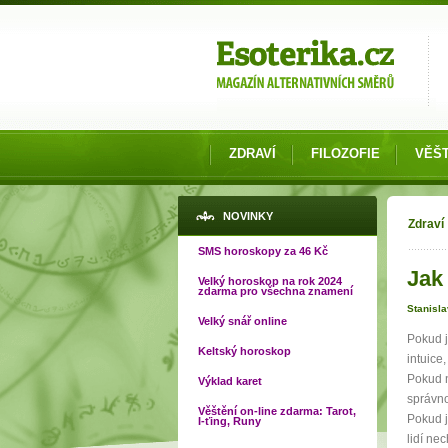
Možnosti výběru
ZDRAVÍ
FILOZOFIE
VĚŠT
Jste
NOVINKY
Zdraví
SMS horoskopy za 46 Kč
Jak
Velký horoskop na rok 2024
zdarma pro všechna znamení
Stanisl
Velký snář online
Pokud j
Keltský horoskop
intuice
Pokud n
Výklad karet
správno
Věštění on-line zdarma: Tarot,
Pokud j
I-ťing, Runy
lidí ne