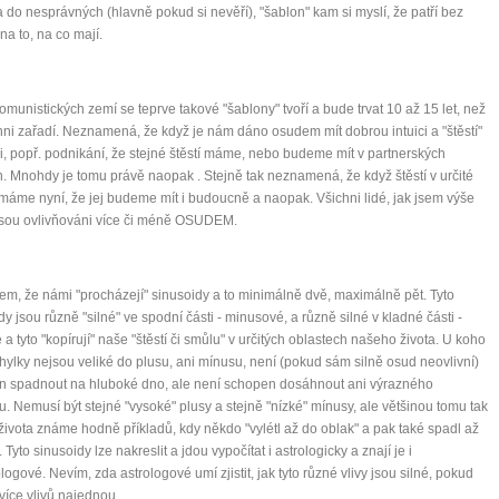
a do nesprávných (hlavně pokud si nevěří), "šablon" kam si myslí, že patří bez
na to, na co mají.
omunistických zemí se teprve takové "šablony" tvoří a bude trvat 10 až 15 let, než
hni zařadí. Neznamená, že když je nám dáno osudem mít dobrou intuici a "štěstí"
i, popř. podnikání, že stejné štěstí máme, nebo budeme mít v partnerských
h. Mnohdy je tomu právě naopak . Stejně tak neznamená, že když štěstí v určité
 máme nyní, že jej budeme mít i budoucně a naopak. Všichni lidé, jak jsem výše
jsou ovlivňováni více či méně OSUDEM.
 jsem, že námi "procházejí" sinusoidy a to minimálně dvě, maximálně pět. Tyto
dy jsou různě "silné" ve spodní části - minusové, a různě silné v kladné části -
 a tyto "kopírují" naše "štěstí či smůlu" v určitých oblastech našeho života. U koho
chylky nejsou veliké do plusu, ani mínusu, není (pokud sám silně osud neovlivní)
n spadnout na hluboké dno, ale není schopen dosáhnout ani výrazného
. Nemusí být stejné "vysoké" plusy a stejně "nízké" mínusy, ale většinou tomu tak
 života známe hodně příkladů, kdy někdo "vylétl až do oblak" a pak také spadl až
Tyto sinusoidy lze nakreslit a jdou vypočítat i astrologicky a znají je i
ogové. Nevím, zda astrologové umí zjistit, jak tyto různé vlivy jsou silné, pokud
více vlivů najednou.