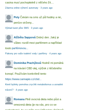
casina musí pochopitelně z něčeho žít....
Zdarma online výherní automaty
·
3 years ago
Poly
Čekám na sms už půl hodiny a nic,
peníze strženy...
Výklad karet přes SMS
·
3 years ago
Alžběta Sappová
Dobrý den. Jaký je
vůbec rozdíl mezi parfémem a například
touto
parfémovou...
Flakony pro vaše toaletní vody i parfémy
·
4 years ago
Dominika Prachýlová
Hodně mi pomáhá
na trávání CBD olej, výtžek z léčebného
konopí. Používám konkrétně tento
https://www.cannapio.cz/cbd...
Které bylinky pomohou zrychlit metabolismus a usnadnit
trávení?
·
4 years ago
Romana
Plně ovocná dieta nebo půst a
omezená dieta (je na vás, pro co se