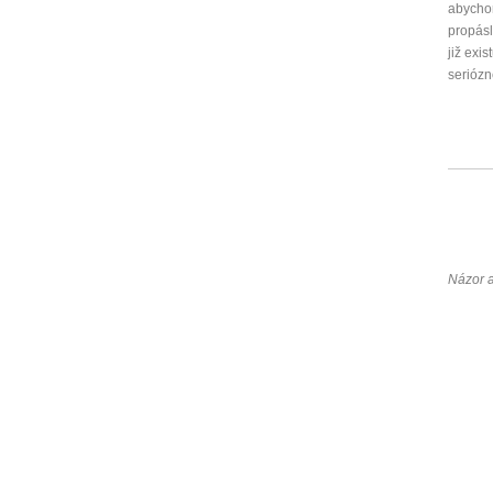
abychom
propásl
již exis
seriózn
Názor 