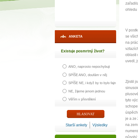
zařadil
ohledu 
V postk
se všic
ANKETA
na prác
vztazíc
Existuje posmrtný život?
oblasti
uvedl, 
ANO, naprosto nepochybuji
SPÍŠE ANO, doufám v něj
Zjistil
SPÍŠE NE, i když by to bylo fajn
sinusoi
NE, žijeme jenom jednou
plusové
Věřím v převtělení
tyto vý
schope
úspěchu
je a ze
na zem. 
Starší ankety
Výsledky
numerol
působí 