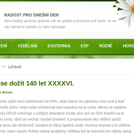
RADOST PRO DNEŠNÍ DEN
Není jediný správný způsob, jak se vyvíjet a jít cestou své duše. Je na
vás vybrat si cokoliv, co vám vyhovuje.
ENÍ
VZDĚLÁNÍ
ESOTERIKA
ESP
RŮZNÉ
HOR
 zde
>>
Léčitelé
 se dožít 140 let XXXXVI.
av Brázda
sme vyšší mocí ovlivňováni do 50%, vždy máme na vybranou více cest a buď
, naše přání, nebo naše schopnosti nás navedou na tu cestu, kterou se vydáme.
ás OSUD ovlivňuje v určitých oblastech života více než na 50% kladně na tu
u cestu, stačí se nechat "unášet životem" a proplouváme bez větších potíží.
e tomu ale obráceně, osudem je dána špatná cesta, musíme bojovat a to většina
chce, nebo neumí. Potom máme problémy. Většina lidí se bohužel pro někdy sama