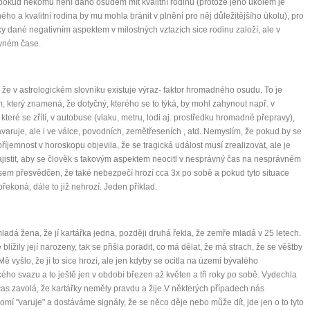
 pokud někomu není dáno osudem mít kvalitní rodinu (protože jeho úkolem je
ného a kvalitní rodina by mu mohla bránit v plnění pro něj důležitějšího úkolu), pro
y dané negativním aspektem v milostných vztazích sice rodinu založí, ale v
vném čase.
 že v astrologickém slovníku existuje výraz- faktor hromadného osudu. To je
, který znamená, že dotyčný, kterého se to týká, by mohl zahynout např. v
, které se zřítí, v autobuse (vlaku, metru, lodi aj. prostředku hromadné přepravy),
avaruje, ale i ve válce, povodních, zemětřeseních , atd. Nemyslím, že pokud by se
příjemnost v horoskopu objevila, že se tragická událost musí zrealizovat, ale je
ajistit, aby se člověk s takovým aspektem neocitl v nesprávný čas na nesprávném
sem přesvědčen, že také nebezpečí hrozí cca 3x po sobě a pokud tyto situace
překoná, dále to již nehrozí. Jeden příklad.
mladá žena, že jí kartářka jedna, později druhá řekla, že zemře mladá v 25 letech.
 blížily její narozeny, tak se přišla poradit, co má dělat, že má strach, že se věštby
 Mě vyšlo, že jí to sice hrozí, ale jen kdyby se ocitla na území bývalého
ého svazu a to ještě jen v období březen až květen a tři roky po sobě. Vydechla
čas zavolá, že kartářky neměly pravdu a žije.V některých případech nás
mí "varuje" a dostáváme signály, že se něco děje nebo může dít, jde jen o to tyto