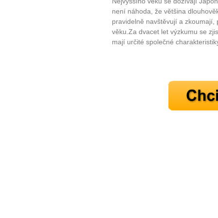
Nejvyššího věku se dožívají Japonc
není náhoda, že většina dlouhověk
pravidelně navštěvují a zkoumají, p
věku.Za dvacet let výzkumu se zjis
mají určité společné charakteristik
10 tipů p
plnohodn
... všechny
Máte pocit, že jste unaveni hn
Ne
Jak mít více energie každ
Jak vnést do života rovno
Jak být šťastnější