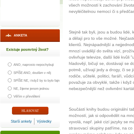
všech možností k zachování života
nevyléčitelnou nemocí či s předča
Stejně tak byli, jsou a budou lidé,
ANKETA
a dělají pro to vše možné. Nejčast
klientů. Nejnápadnější a nejjednodu
Existuje posmrtný život?
mnozí uvádějí do světa vizí, prožív
ovlivňuje televize, další lidé kvůli
hladovějí, bičují se, dostávají se d
ANO, naprosto nepochybuji
potmě, užívají jedy a drogy, či se 
SPÍŠE ANO, doufám v něj
rodiče, učitelé, politici, faráři, vůd
SPÍŠE NE, i když by to bylo fajn
považuje za obvyklé, takže i když
nebezpečnější než ovlivnění kartá
NE, žijeme jenom jednou
Věřím v převtělení
Součástí knihy budou originální ta
možností, jak si odpovědět na mn
Starší ankety
Výsledky
vyvolá, např. jaké cizí jazyky se má
stravovací skupiny patříme, na co 