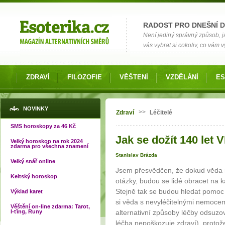
Možnosti výběru
RADOST PRO DNEŠNÍ 
Není jediný správný způsob, ja
vás vybrat si cokoliv, co vám 
ZDRAVÍ
FILOZOFIE
VĚŠTENÍ
VZDĚLÁNÍ
ES
Jste zde
NOVINKY
>>
Zdraví
Léčitelé
SMS horoskopy za 46 Kč
Jak se dožít 140 let VI
Velký horoskop na rok 2024
zdarma pro všechna znamení
Stanislav Brázda
Velký snář online
Jsem přesvědčen, že dokud věda
Keltský horoskop
otázky, budou se lidé obracet na ka
Stejně tak se budou hledat pomoc 
Výklad karet
si věda s nevyléčitelnými nemocem
Věštění on-line zdarma: Tarot,
I-ťing, Runy
alternativní způsoby léčby odsuzo
léčba nepoškozuje zdraví), protož