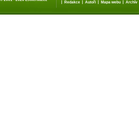
|
|
|
|
Redakce
Autoři
Mapa webu
Archív