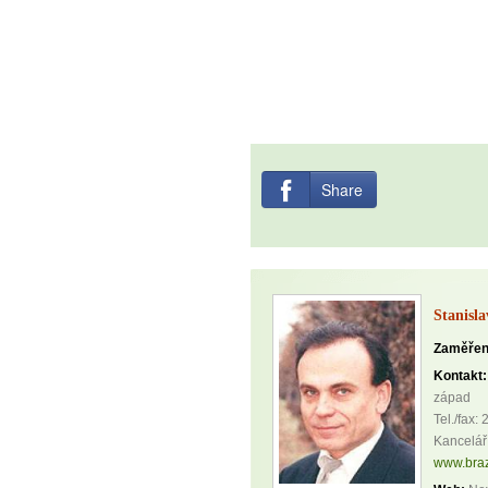
Share
Stanisl
Zaměřen
Kontakt:
západ
Tel./fax:
Kancelář
www.braz