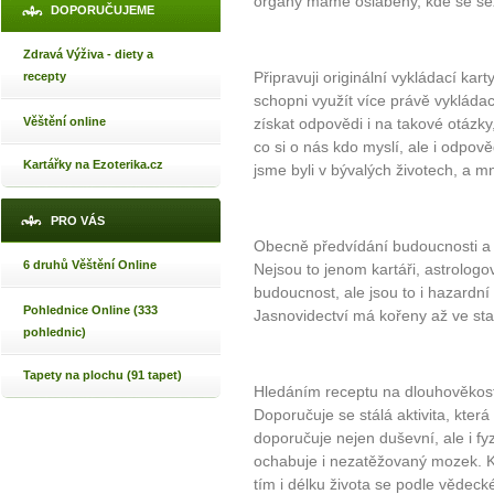
orgány máme oslabeny, kde se sez
DOPORUČUJEME
Zdravá Výživa - diety a
Připravuji originální vykládací kar
recepty
schopni využít více právě vykláda
Věštění online
získat odpovědi i na takové otázky
co si o nás kdo myslí, ale i odpov
Kartářky na Ezoterika.cz
jsme byli v bývalých životech, a m
PRO VÁS
Obecně předvídání budoucnosti a pro
6 druhů Věštění Online
Nejsou to jenom kartáři, astrologo
budoucnost, ale jsou to i hazardní
Pohlednice Online (333
Jasnovidectví má kořeny až ve st
pohlednic)
Tapety na plochu (91 tapet)
Hledáním receptu na dlouhověkost 
Doporučuje se stálá aktivita, kter
doporučuje nejen duševní, ale i fy
ochabuje i nezatěžovaný mozek. K
tím i délku života se podle vědeck