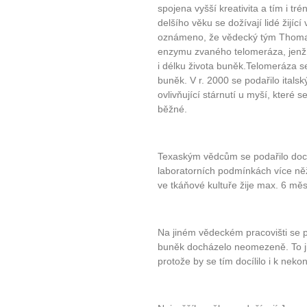
spojena vyšší kreativita a tím i tré
delšího věku se dožívají lidé žijí
oznámeno, že vědecký tým Thomase
enzymu zvaného telomeráza, jenž 
i délku života buněk.Telomeráza s
buněk. V r. 2000 se podařilo itals
ovlivňující stárnutí u myší, které 
běžné.
Texaským vědcům se podařilo docíli
laboratorních podmínkách více něž
ve tkáňové kultuře žije max. 6 měs
Na jiném vědeckém pracovišti se pod
buněk docházelo neomezeně. To j
protože by se tím docílilo i k ne