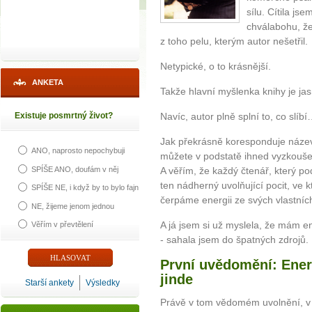
sílu. Cítila js
chválabohu, že
z toho pelu, kterým autor nešetřil.
Netypické, o to krásnější.
ANKETA
Takže hlavní myšlenka knihy je jasn
Existuje posmrtný život?
Navíc, autor plně splní to, co slíb
Jak překrásně koresponduje název 
ANO, naprosto nepochybuji
můžete v podstatě ihned vyzkoušet
SPÍŠE ANO, doufám v něj
A věřím, že každý čtenář, který pod
ten nádherný uvolňující pocit, ve
SPÍŠE NE, i když by to bylo fajn
čerpáme energii ze svých vlastních
NE, žijeme jenom jednou
A já jsem si už myslela, že mám e
Věřím v převtělení
- sahala jsem do špatných zdrojů.
První uvědomění: Energ
jinde
Starší ankety
Výsledky
Právě v tom vědomém uvolnění, v 