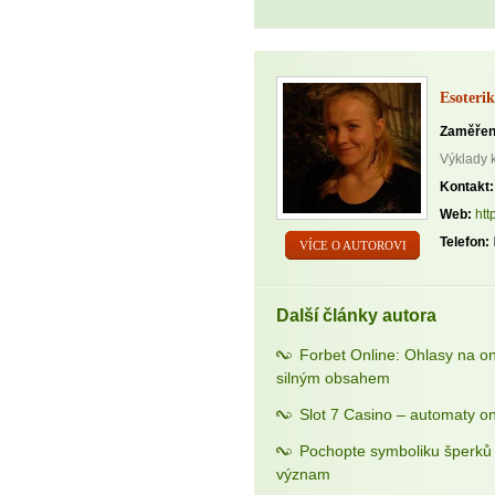
Esoterik
Zaměřen
Výklady 
Kontakt:
Web:
htt
Telefon:
VÍCE O AUTOROVI
Další články autora
Forbet Online: Ohlasy na o
silným obsahem
Slot 7 Casino – automaty on
Pochopte symboliku šperků a
význam