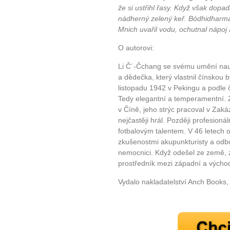
že si ustřihl řasy. Když však dopad
nádherný zelený keř. Bódhidharma u
Mnich uvařil vodu, ochutnal nápoj 
O autorovi:
Li Č´-Čchang se svému umění nauči
a dědečka, který vlastnil čínskou b
listopadu 1942 v Pekingu a podle
Tedy elegantní a temperamentní. Z
v Číně, jeho strýc pracoval v Zak
nejčastěji hrál. Později profesionál
fotbalovým talentem. V 46 letech 
10 tipů p
zkušenostmi akupunkturisty a odb
nemocnici. Když odešel ze země, z
plnohodn
prostředník mezi západní a výcho
Vydalo nakladatelství Anch Books
... všechny
Máte pocit, že jste unaveni hn
Ne