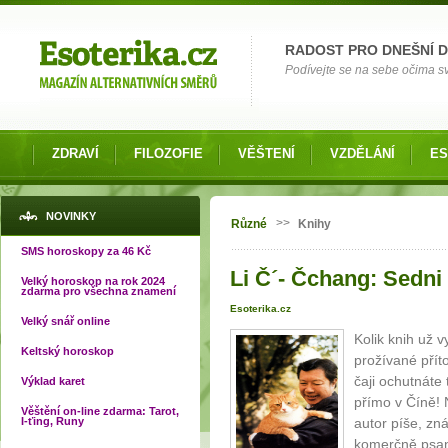
Možnosti výběru
RADOST PRO DNEŠNÍ 
Podívejte se na sebe očima své
ZDRAVÍ
FILOZOFIE
VĚŠTENÍ
VZDĚLÁNÍ
ES
Jste zde
NOVINKY
>>
Různé
Knihy
SMS horoskopy za 46 Kč
Li Č´- Čchang: Sedni 
Velký horoskop na rok 2024
zdarma pro všechna znamení
Esoterika.cz
Velký snář online
Kolik knih už 
Keltský horoskop
prožívané příto
čaji ochutnáte 
Výklad karet
přímo v Číně! 
Věštění on-line zdarma: Tarot,
I-ťing, Runy
autor píše, zn
komerčně psan