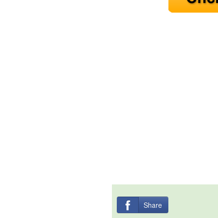
Jak mít více energie každ
Jak vnést do života rovno
Jak být šťastnější
Share