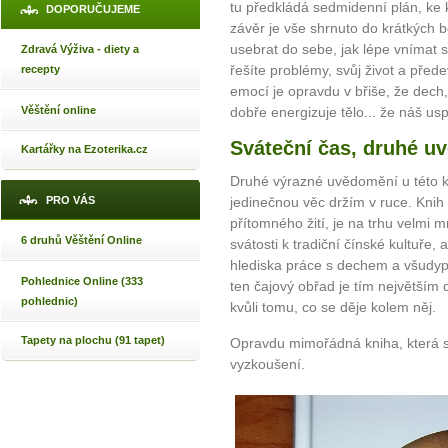
tu předkládá sedmidenní plán, ke 
DOPORUČUJEME
závěr je vše shrnuto do krátkých b
usebrat do sebe, jak lépe vnímat své
Zdravá Výživa - diety a
řešíte problémy, svůj život a před
recepty
emocí je opravdu v břiše, že dech
Věštění online
dobře energizuje tělo... že náš us
Sváteční čas, druhé u
Kartářky na Ezoterika.cz
Druhé výrazné uvědomění u této kn
PRO VÁS
jedinečnou věc držím v ruce. Kni
přítomného žití, je na trhu velmi m
6 druhů Věštění Online
svátosti k tradiční čínské kultuře,
hlediska práce s dechem a všudy
Pohlednice Online (333
ten čajový obřad je tím největším d
pohlednic)
kvůli tomu, co se děje kolem něj.
Tapety na plochu (91 tapet)
Opravdu mimořádná kniha, která st
vyzkoušení.