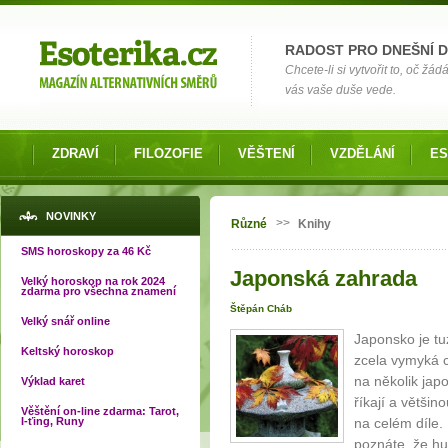
Možnosti výběru
RADOST PRO DNEŠNÍ 
Chcete-li si vytvořit to, oč žá
vás vaše duše vede.
ZDRAVÍ
FILOZOFIE
VĚŠTENÍ
VZDĚLÁNÍ
ES
Jste zde
NOVINKY
>>
Různé
Knihy
SMS horoskopy za 46 Kč
Japonská zahrada
Velký horoskop na rok 2024
zdarma pro všechna znamení
Štěpán Cháb
Velký snář online
Japonsko je tuz
Keltský horoskop
zcela vymyká c
na několik jap
Výklad karet
říkají a většin
Věštění on-line zdarma: Tarot,
I-ťing, Runy
na celém díle.
poznáte, že hu