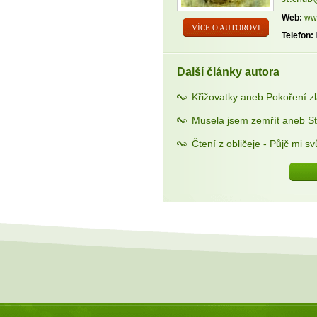
Web:
ww
VÍCE O AUTOROVI
Telefon:
Další články autora
Křižovatky aneb Pokoření zl
Musela jsem zemřít aneb St
Čtení z obličeje - Půjč mi svůj