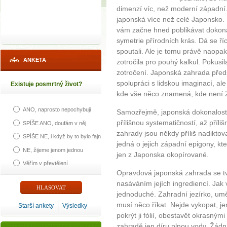
dimenzí víc, než moderní západní.
japonská více než celé Japonsko. 
vám začne hned poblikávat dokona
symetrie přírodních krás. Dá se ří
spoutali. Ale je tomu právě naopak
ANKETA
zotročila pro pouhý kalkul. Pokusil
zotročení. Japonská zahrada předs
spolupráci s lidskou imaginací, ale 
Existuje posmrtný život?
kde vše něco znamená, kde není 
ANO, naprosto nepochybuji
Samozřejmě, japonská dokonalost
přílišnou systematičností, až příl
SPÍŠE ANO, doufám v něj
zahrady jsou někdy příliš nadiktov
SPÍŠE NE, i když by to bylo fajn
jedná o jejich západní epigony, kt
NE, žijeme jenom jednou
jen z Japonska okopírované.
Věřím v převtělení
Opravdová japonská zahrada se tv
nasáváním jejích ingrediencí. Jak v
jednoduché. Zahradní jezírko, um
musí něco říkat. Nejde vykopat, jen
Starší ankety
Výsledky
pokrýt ji fólií, obestavět okrasným
zahradě jen díru plnou vody. Žád