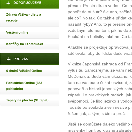
DOPORUČUJEME
přesah. Prostá díra s vodou. Co t
ponořit do ní šutr? Ale ano, začíná 
Zdravá Výživa - diety a
ale co? No tak. Co takhle přidat k
recepty
nasadit ryby? Ano, to je přesně on
vzdušným elementem, jak ho do za
Věštění online
Foukání na bolístky také ne. Co 
Kartářky na Ezoterika.cz
A takhle se projektuje opravdová 
sdělovala, aby do lidské duše vná
PRO VÁS
V knize Japonská zahrada od Fra
vytušíte. Samozřejmě, že vám nebu
6 druhů Věštění Online
McDonalda. Bude vám ukázáno, kud
tam na vás bude čekat osvícení, z
Pohlednice Online (333
pohovoří o historii japonských za
pohlednic)
západu i o praktických radách, jak
Tapety na plochu (91 tapet)
svépomocí. Je libo jezírko s vodo
Toužíte po souladu živé i neživé 
řešení jak, s kým, s čím a proč.
Jistě se domůžete daleko většího
myšlenky honit po krásné zahradě