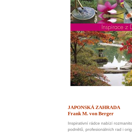
JAPONSKÁ ZAHRADA
Frank M. von Berger
10 tipů p
Inspirativní rádce nabízí rozmani
podnětů, profesionálních rad i ori