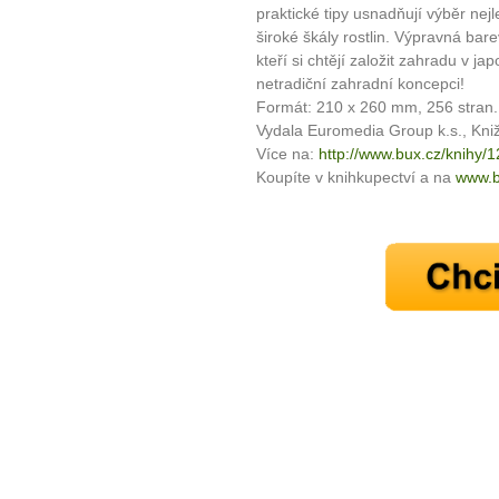
plnohodn
praktické tipy usnadňují výběr nej
široké škály rostlin. Výpravná ba
... všechny
kteří si chtějí založit zahradu v ja
netradiční zahradní koncepci!
Formát: 210 x 260 mm, 256 stran.
Máte pocit, že jste unaveni hn
Vydala Euromedia Group k.s., Kniž
Ne
Více na:
http://www.bux.cz/knihy/
Koupíte v knihkupectví a na
www.b
Jak mít více energie každ
Jak vnést do života rovno
Jak být šťastnější