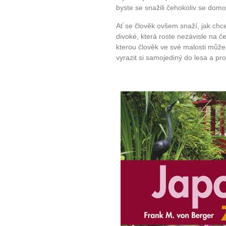
byste se snažili čehokoliv se do
Ať se člověk ovšem snaží, jak chc
divoké, která roste nezávisle na č
kterou člověk ve své malosti můž
vyrazit si samojediný do lesa a pr