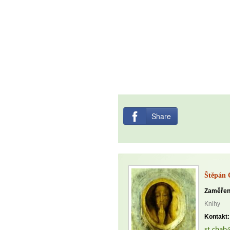
Share
Štěpán
Zaměřen
Knihy
Kontakt:
st.chab