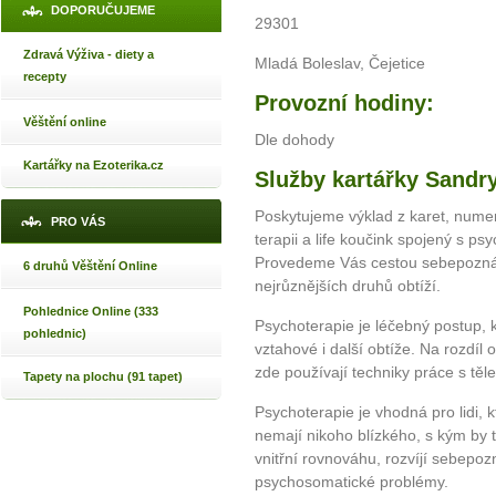
DOPORUČUJEME
29301
Zdravá Výživa - diety a
Mladá Boleslav, Čejetice
recepty
Provozní hodiny:
Věštění online
Dle dohody
Kartářky na Ezoterika.cz
Služby kartářky Sandry
Poskytujeme výklad z karet, numer
PRO VÁS
terapii a life koučink spojený s ps
Provedeme Vás cestou sebepozná
6 druhů Věštění Online
nejrůznějších druhů obtíží.
Pohlednice Online (333
Psychoterapie je léčebný postup, kt
pohlednic)
vztahové i další obtíže. Na rozdíl
zde používají techniky práce s těl
Tapety na plochu (91 tapet)
Psychoterapie je vhodná pro lidi, kt
nemají nikoho blízkého, s kým by t
vnitřní rovnováhu, rozvíjí sebepo
psychosomatické problémy.