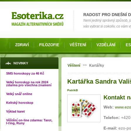
Možnosti výběru
RADOST PRO DNEŠNÍ 
Není jediný správný způsob, ja
vás vybrat si cokoliv, co vám 
ZDRAVÍ
FILOZOFIE
VĚŠTENÍ
VZDĚLÁNÍ
ES
Jste zde
NOVINKY
>>
Věštení
Kartářky
SMS horoskopy za 46 Kč
Kartářka Sandra Vali
Velký horoskop na rok 2024
zdarma pro všechna znamení
PatrikB
Velký snář online
Kontakt n
Keltský horoskop
Web:
www.ezo
Výklad karet
Telefon:
+420
Věštění on-line zdarma: Tarot,
I-ťing, Runy
E-mail:
ezo-po