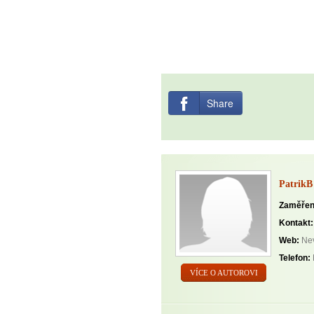
Share
PatrikB
Zaměřen
Kontakt:
Web:
Nev
Telefon:
VÍCE O AUTOROVI