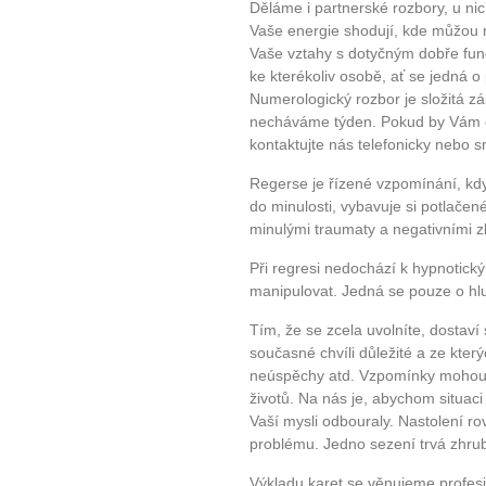
Děláme i partnerské rozbory, u nic
Vaše energie shodují, kde můžou n
Vaše vztahy s dotyčným dobře fung
ke kterékoliv osobě, ať se jedná o 
Numerologický rozbor je složitá zál
necháváme týden. Pokud by Vám e-
kontaktujte nás telefonicky nebo 
Regerse je řízené vzpomínání, kdy
do minulosti, vybavuje si potlače
minulými traumaty a negativními 
Při regresi nedochází k hypnotic
manipulovat. Jedná se pouze o hlu
Tím, že se zcela uvolníte, dostaví
současné chvíli důležité a ze kter
neúspěchy atd. Vzpomínky mohou p
životů. Na nás je, abychom situac
Vaší mysli odbouraly. Nastolení 
problému. Jedno sezení trvá zhrub
Výkladu karet se věnujeme profesi