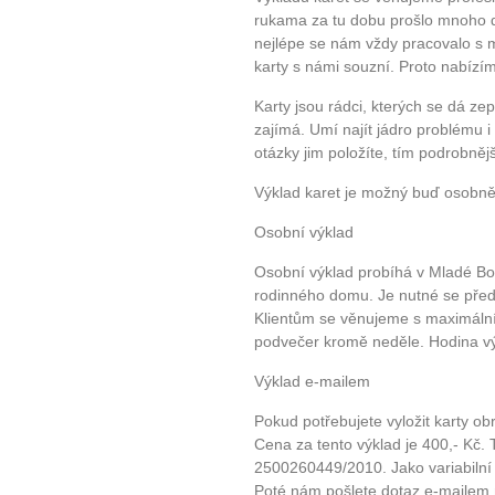
rukama za tu dobu prošlo mnoho dr
nejlépe se nám vždy pracovalo s 
karty s námi souzní. Proto nabízím
Karty jsou rádci, kterých se dá ze
zajímá. Umí najít jádro problému 
otázky jim položíte, tím podrobněj
10 tipů p
Výklad karet je možný buď osobně
plnohodn
Osobní výklad
Osobní výklad probíhá v Mladé Bo
... všechny
rodinného domu. Je nutné se pře
Klientům se věnujeme s maximál
podvečer kromě neděle. Hodina výk
Máte pocit, že jste unaveni hn
Ne
Výklad e-mailem
Pokud potřebujete vyložit karty o
Jak mít více energie každ
Cena za tento výklad je 400,- Kč. 
Jak vnést do života rovno
2500260449/2010. Jako variabilní
Jak být šťastnější
Poté nám pošlete dotaz e-mailem