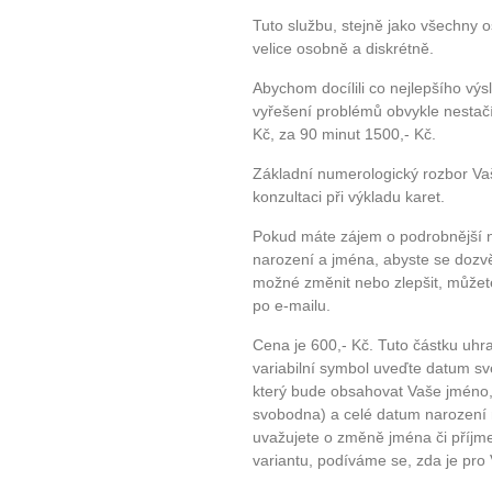
Tuto službu, stejně jako všechny 
velice osobně a diskrétně.
Abychom docílili co nejlepšího vý
vyřešení problémů obvykle nestačí
Kč, za 90 minut 1500,- Kč.
Základní numerologický rozbor Va
konzultaci při výkladu karet.
Pokud máte zájem o podrobnější 
narození a jména, abyste se dozvě
možné změnit nebo zlepšit, můžet
po e-mailu.
Cena je 600,- Kč. Tuto částku uh
variabilní symbol uveďte datum sv
který bude obsahovat Vaše jméno, 
svobodna) a celé datum narození
uvažujete o změně jména či příjme
variantu, podíváme se, zda je pr