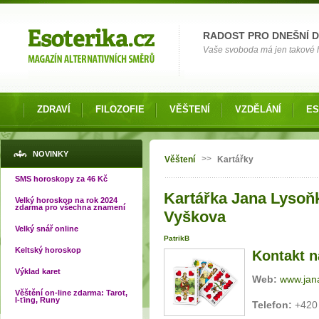
Možnosti výběru
RADOST PRO DNEŠNÍ 
Vaše svoboda má jen takové hr
ZDRAVÍ
FILOZOFIE
VĚŠTENÍ
VZDĚLÁNÍ
ES
Jste zde
NOVINKY
>>
Věštení
Kartářky
SMS horoskopy za 46 Kč
Kartářka Jana Lysoňk
Velký horoskop na rok 2024
zdarma pro všechna znamení
Vyškova
Velký snář online
PatrikB
Keltský horoskop
Kontakt n
Výklad karet
Web:
www.jan
Věštění on-line zdarma: Tarot,
I-ťing, Runy
Telefon:
+420 