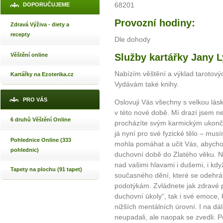
68201
DOPORUČUJEME
Provozní hodiny:
Zdravá Výživa - diety a
recepty
Dle dohody
Věštění online
Služby kartářky Jany 
Nabízím věštění a výklad tarotovýc
Kartářky na Ezoterika.cz
Vydávám také knihy.
PRO VÁS
Oslovuji Vás všechny s velkou lás
v této nové době. Mí drazí jsem ne
6 druhů Věštění Online
procházíte svým karmickým ukonče
já nyní pro své fyzické tělo – mus
Pohlednice Online (333
mohla pomáhat a učit Vás, abychom
pohlednic)
duchovní době do Zlatého věku. Ne
nad vašimi hlavami i dušemi, i kd
Tapety na plochu (91 tapet)
současného dění, které se odehráv
podotýkám. Zvládnete jak zdravé p
duchovní úkoly“, tak i své emoce, k
nižších mentálních úrovní. I na d
neupadali, ale naopak se zvedli. Po