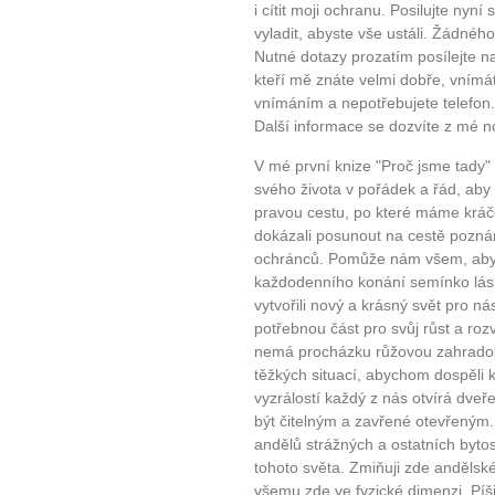
i cítit moji ochranu. Posilujte ny
vyladit, abyste vše ustáli. Žádné
Nutné dotazy prozatím posílejte na 
kteří mě znáte velmi dobře, vním
vnímáním a nepotřebujete telefon.
Další informace se dozvíte z mé no
V mé první knize "Proč jsme tady" 
svého života v pořádek a řád, ab
pravou cestu, po které máme kráče
dokázali posunout na cestě poznán
ochránců. Pomůže nám všem, aby
každodenního konání semínko lásk
vytvořili nový a krásný svět pro ná
potřebnou část pro svůj růst a ro
nemá procházku růžovou zahradou
těžkých situací, abychom dospěli
vyzrálostí každý z nás otvírá dveř
být čitelným a zavřené otevřeným.
andělů strážných a ostatních bytost
tohoto světa. Zmiňuji zde andělsk
všemu zde ve fyzické dimenzi. Píši