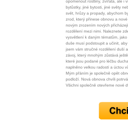
opomenout rostliny, zvířata, ale i v
10 tipů p
bytůstky, jiné bytosti, jiné světy n
svět, hrůzy a propady, abychom byl
zrod, který přinese obnovu a nov
plnohodn
novým zrozením nových přicházející
rozdělení mezi nimi. Naleznete zd
... všechny
vysvětlení k daným tématům, jako 
duše musí podstoupit a učinit, aby
jsem vám stručné rozdělení duší 
Máte pocit, že jste unaveni hn
závoj, který mnohým zůstává ještě
Ne
které jsou podané pro léčbu ducha,
naplněno velkou radostí a úctou vů
Jak mít více energie každ
Mým přáním je společně opět obnov
podloží. Nová obnova chvíli potrvá
Jak vnést do života rovno
Všichni společně otevřeme nové d
Jak být šťastnější