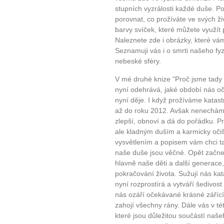
stupních vyzrálosti každé duše. Po
porovnat, co prožíváte ve svých ži
barvy svíček, které můžete využít
Naleznete zde i obrázky, které vá
Seznamuji vás i o smrti našeho fy
nebeské sféry.
V mé druhé knize "Proč jsme tady 
nyní odehrává, jaké období nás oč
nyní děje. I když prožíváme katastr
až do roku 2012. Avšak nenecháme
zlepší, obnoví a dá do pořádku. 
ale kladným duším a karmicky oči
vysvětlením a popisem vám chci t
naše duše jsou věčné. Opět začnem
hlavně naše děti a další generac
pokračování života. Sužují nás kat
nyní rozprostírá a vytváří šedivos
nás ozáří očekávané krásné zářící 
zahojí všechny rány. Dále vás v t
které jsou důležitou součástí naš