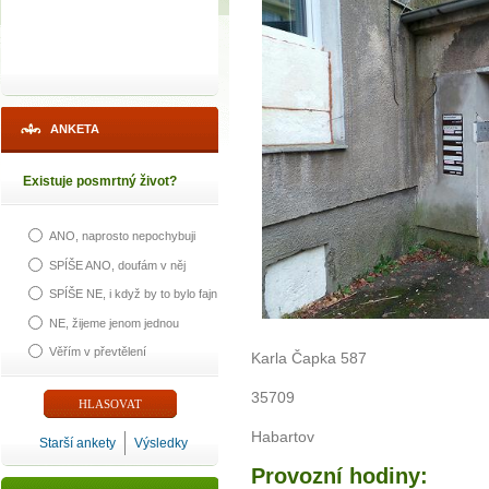
ANKETA
Existuje posmrtný život?
ANO, naprosto nepochybuji
SPÍŠE ANO, doufám v něj
SPÍŠE NE, i když by to bylo fajn
NE, žijeme jenom jednou
Věřím v převtělení
Karla Čapka 587
35709
Habartov
Starší ankety
Výsledky
Provozní hodiny: