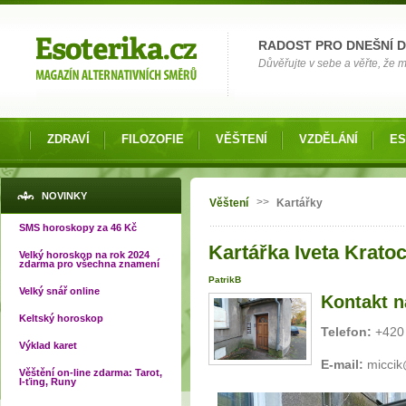
Možnosti výběru
RADOST PRO DNEŠNÍ 
Důvěřujte v sebe a věřte, že mů
ZDRAVÍ
FILOZOFIE
VĚŠTENÍ
VZDĚLÁNÍ
ES
Jste zde
NOVINKY
>>
Věštení
Kartářky
SMS horoskopy za 46 Kč
Kartářka Iveta Krato
Velký horoskop na rok 2024
zdarma pro všechna znamení
PatrikB
Velký snář online
Kontakt n
Keltský horoskop
Telefon:
+420 
Výklad karet
E-mail:
micci
Věštění on-line zdarma: Tarot,
I-ťing, Runy