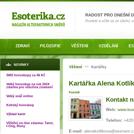
Možnosti výběru
RADOST PRO DNEŠNÍ 
Rostete a učíte se ze všeho, co
ZDRAVÍ
FILOZOFIE
VĚŠTENÍ
VZDĚLÁNÍ
ES
Jste zde
NOVINKY
>>
Věštení
Kartářky
SMS horoskopy za 46 Kč
Kartářka Alena Kotlík
Velký horoskop na rok 2024
zdarma pro všechna znamení
PatrikB
Velký snář online
Kontakt n
Keltský horoskop
Web:
www.kos
Výklad karet
Telefon:
+420 
Věštění on-line zdarma: Tarot,
I-ťing, Runy
E-mail:
alenakotlikova@seznam.c