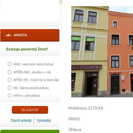
ANKETA
Existuje posmrtný život?
ANO, naprosto nepochybuji
SPÍŠE ANO, doufám v něj
SPÍŠE NE, i když by to bylo fajn
NE, žijeme jenom jednou
Věřím v převtělení
Mrštíkova 1170/18
58601
Starší ankety
Výsledky
Jihlava