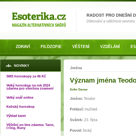
Možnosti výběru
RADOST PRO DNEŠNÍ 
Děkování a vděčnost vesmíru o
ZDRAVÍ
FILOZOFIE
VĚŠTENÍ
VZDĚLÁNÍ
ES
Jste zde
NOVINKY
Jména
SMS horoskopy za 46 Kč
Význam jména Teodo
Velký horoskop na rok 2024
zdarma pro všechna znamení
Sofie Danae
Velký snář online
Jméno:
Teodor
Keltský horoskop
Pohlaví:
mužské
Výklad karet
Svátek:
23. října
Věštění on-line zdarma: Tarot,
I-ťing, Runy
Puvod:
řecký