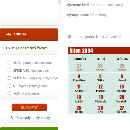
Význam:
boží dar, bohem darovaný
Výskyt:
velmi málo častý
ANKETA
Kliknete na jméno které vás zajímá.
Existuje posmrtný život?
ANO, naprosto nepochybuji
SPÍŠE ANO, doufám v něj
SPÍŠE NE, i když by to bylo fajn
NE, žijeme jenom jednou
Věřím v převtělení
Starší ankety
Výsledky