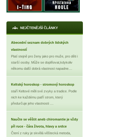
NEJČTENĚJŠÍ ČLÁNKY
Abecední seznam dobrých lidských
vlastností
Platí stejně pro ženy jako pro muže, pro děti i
starší osoby. Může se doplňovat,kdykoliv
někomu další dobrá vlastnost napadne....
Keltský horoskop - stromový horoskop
staří Keltové měli své zvyky a tradice. Podle
nich ke každému patří strom, který
předurčuje jeho vlastnosti ....
Naučte se věštit aneb chiromantie je vždy
při ruce - čára života, hlavy a srdce
Čtení z ruky je skvělá věštecká metoda,