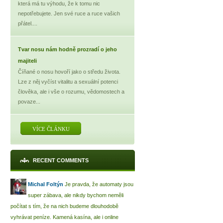
která má tu výhodu, že k tomu nic
nepotřebujete. Jen své ruce a ruce vašich
přátel....
Tvar nosu nám hodně prozradí o jeho
majiteli
Číňané o nosu hovoří jako o středu života.
Lze z něj vyčíst vitalitu a sexuální potenci
člověka, ale i vše o rozumu, vědomostech a
povaze...
VÍCE ČLÁNKU
RECENT COMMENTS
Michal Foltýn
Je pravda, že automaty jsou
super zábava, ale nikdy bychom neměli
počítat s tím, že na nich budeme dlouhodobě
vyhrávat peníze. Kamená kasína, ale i online