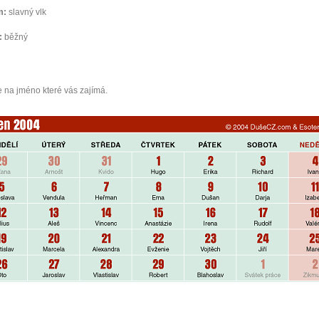
m:
slavný vlk
:
běžný
e na jméno které vás zajímá.