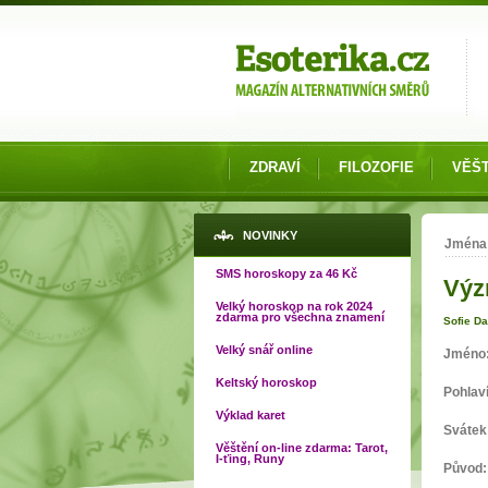
Možnosti výběru
ZDRAVÍ
FILOZOFIE
VĚŠT
Jste
NOVINKY
Jména
SMS horoskopy za 46 Kč
Výz
Velký horoskop na rok 2024
zdarma pro všechna znamení
Sofie D
Velký snář online
Jméno
Keltský horoskop
Pohlav
Výklad karet
Svátek
Věštění on-line zdarma: Tarot,
I-ťing, Runy
Původ