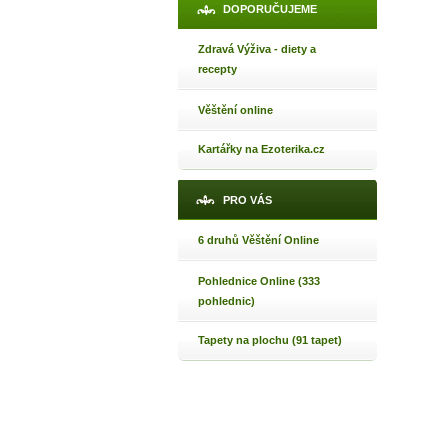
DOPORUČUJEME
Zdravá Výživa - diety a
recepty
Věštění online
Kartářky na Ezoterika.cz
PRO VÁS
6 druhů Věštění Online
Pohlednice Online (333
pohlednic)
Tapety na plochu (91 tapet)