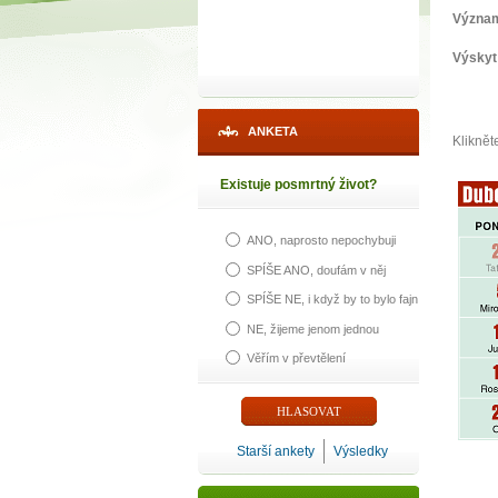
Význa
Výskyt
ANKETA
Kliknět
Existuje posmrtný život?
ANO, naprosto nepochybuji
SPÍŠE ANO, doufám v něj
SPÍŠE NE, i když by to bylo fajn
NE, žijeme jenom jednou
Věřím v převtělení
Starší ankety
Výsledky