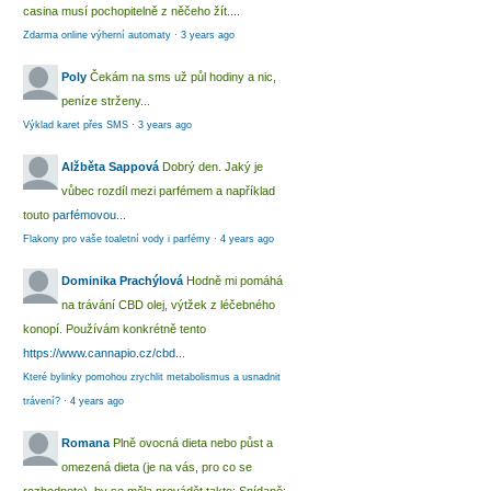
casina musí pochopitelně z něčeho žít....
Zdarma online výherní automaty
·
3 years ago
Poly
Čekám na sms už půl hodiny a nic,
peníze strženy...
Výklad karet přes SMS
·
3 years ago
Alžběta Sappová
Dobrý den. Jaký je
vůbec rozdíl mezi parfémem a například
touto
parfémovou...
Flakony pro vaše toaletní vody i parfémy
·
4 years ago
Dominika Prachýlová
Hodně mi pomáhá
na trávání CBD olej, výtžek z léčebného
konopí. Používám konkrétně tento
https://www.cannapio.cz/cbd...
Které bylinky pomohou zrychlit metabolismus a usnadnit
trávení?
·
4 years ago
Romana
Plně ovocná dieta nebo půst a
omezená dieta (je na vás, pro co se