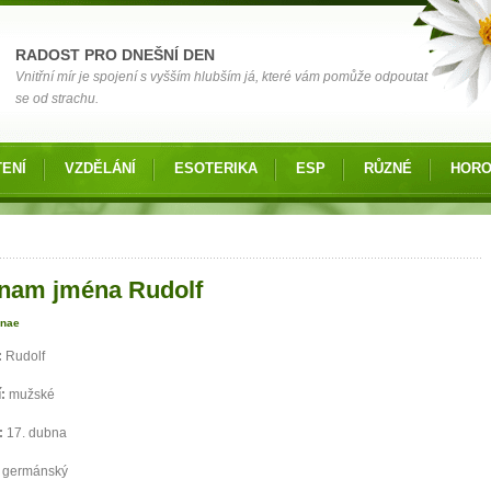
RADOST PRO DNEŠNÍ DEN
Vnitřní mír je spojení s vyšším hlubším já, které vám pomůže odpoutat
se od strachu.
ENÍ
VZDĚLÁNÍ
ESOTERIKA
ESP
RŮZNÉ
HOR
 zde
nam jména Rudolf
anae
:
Rudolf
í:
mužské
:
17. dubna
:
germánský