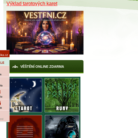
Výklad tarotových karet
VĚŠTĚNÍ ONLINE ZDARMA