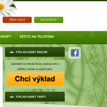
PŘIHLÁŠENÍ
REGISTRACE
OSKOPY
VĚŠTCI NA TELEFONU
VÝKLAD KARET MAILEM
Zajímáte-li se minulé životy, budoucnost a
věštění, nechte si vyložit karty.
VÝKLAD KARET TAROT