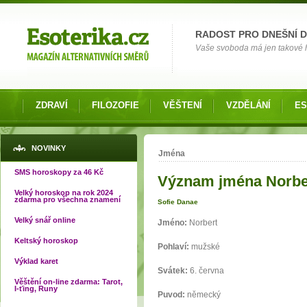
Možnosti výběru
RADOST PRO DNEŠNÍ 
Vaše svoboda má jen takové hr
ZDRAVÍ
FILOZOFIE
VĚŠTENÍ
VZDĚLÁNÍ
ES
Jste zde
NOVINKY
Jména
SMS horoskopy za 46 Kč
Význam jména Norbe
Velký horoskop na rok 2024
zdarma pro všechna znamení
Sofie Danae
Velký snář online
Jméno:
Norbert
Keltský horoskop
Pohlaví:
mužské
Výklad karet
Svátek:
6. června
Věštění on-line zdarma: Tarot,
I-ťing, Runy
Puvod:
německý