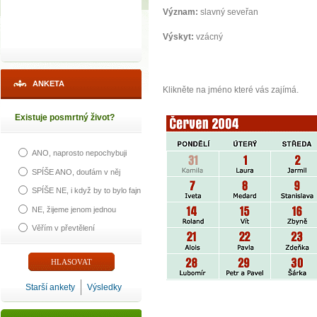
Význam:
slavný seveřan
Výskyt:
vzácný
ANKETA
Klikněte na jméno které vás zajímá.
Existuje posmrtný život?
ANO, naprosto nepochybuji
SPÍŠE ANO, doufám v něj
SPÍŠE NE, i když by to bylo fajn
NE, žijeme jenom jednou
Věřím v převtělení
Starší ankety
Výsledky