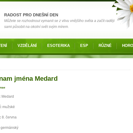
RADOST PRO DNEŠNÍ DEN
Můžete se rozhodnout vymanit se z vlivu vnějšího světa a začít raději
sami působit na okolní svět svým mírem.
ENÍ
VZDĚLÁNÍ
ESOTERIKA
ESP
RŮZNÉ
HOR
 zde
nam jména Medard
anae
:
Medard
í:
mužské
:
8. června
:
germánský