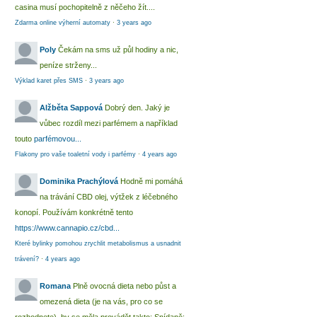
casina musí pochopitelně z něčeho žít....
Zdarma online výherní automaty
·
3 years ago
Poly
Čekám na sms už půl hodiny a nic,
peníze strženy...
Výklad karet přes SMS
·
3 years ago
Alžběta Sappová
Dobrý den. Jaký je
vůbec rozdíl mezi parfémem a například
touto
parfémovou...
Flakony pro vaše toaletní vody i parfémy
·
4 years ago
Dominika Prachýlová
Hodně mi pomáhá
na trávání CBD olej, výtžek z léčebného
konopí. Používám konkrétně tento
https://www.cannapio.cz/cbd...
Které bylinky pomohou zrychlit metabolismus a usnadnit
trávení?
·
4 years ago
Romana
Plně ovocná dieta nebo půst a
omezená dieta (je na vás, pro co se