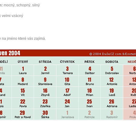
m:
mocný, schopný, silný
:
velmi vzácný
e na jméno které vás zajímá.