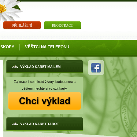
PŘIHLÁŠENÍ
REGISTRACE
OSKOPY
VĚŠTCI NA TELEFONU
VÝKLAD KARET MAILEM
Zajímáte-li se minulé životy, budoucnost a
věštění, nechte si vyložit karty.
VÝKLAD KARET TAROT