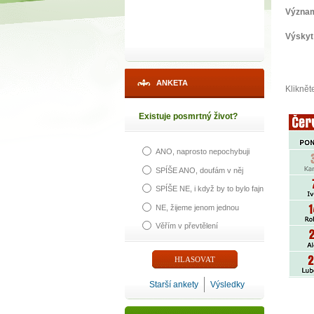
Význa
Výskyt
ANKETA
Kliknět
Existuje posmrtný život?
ANO, naprosto nepochybuji
SPÍŠE ANO, doufám v něj
SPÍŠE NE, i když by to bylo fajn
NE, žijeme jenom jednou
Věřím v převtělení
Starší ankety
Výsledky