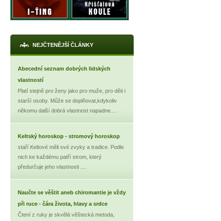
NEJČTENĚJŠÍ ČLÁNKY
Abecední seznam dobrých lidských
vlastností
Platí stejně pro ženy jako pro muže, pro děti i
starší osoby. Může se doplňovat,kdykoliv
někomu další dobrá vlastnost napadne....
Keltský horoskop - stromový horoskop
staří Keltové měli své zvyky a tradice. Podle
nich ke každému patří strom, který
předurčuje jeho vlastnosti ....
Naučte se věštit aneb chiromantie je vždy
při ruce - čára života, hlavy a srdce
Čtení z ruky je skvělá věštecká metoda,