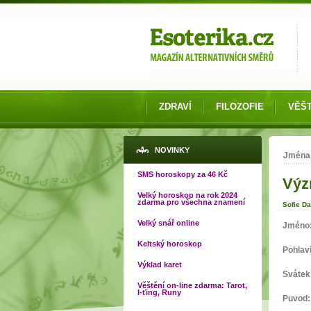
Možnosti výběru
ZDRAVÍ
FILOZOFIE
VĚŠT
Jste
NOVINKY
Jména
SMS horoskopy za 46 Kč
Výz
Velký horoskop na rok 2024
zdarma pro všechna znamení
Sofie D
Velký snář online
Jméno
Keltský horoskop
Pohlav
Výklad karet
Svátek
Věštění on-line zdarma: Tarot,
I-ťing, Runy
Puvod