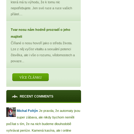
která má tu výhodu, že k tomu nic
nepotřebujete. Jen své ruce a ruce vašich
přátel....
Tvar nosu nám hodně prozradí o jeho
majiteli
Číňané o nosu hovoří jako o středu života.
Lze z něj vyčíst vitalitu a sexuální potenci
člověka, ale i vše o rozumu, vědomostech a
povaze...
VÍCE ČLÁNKU
RECENT COMMENTS
Michal Foltýn
Je pravda, že automaty jsou
super zábava, ale nikdy bychom neměli
počítat s tím, že na nich budeme dlouhodobě
vyhrávat peníze. Kamená kasína, ale i online