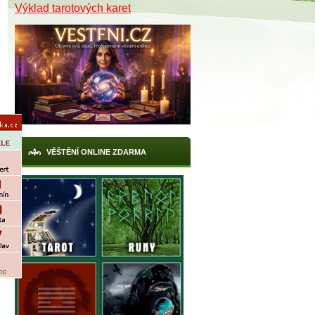
Výklad tarotových karet
VĚŠTĚNÍ ONLINE ZDARMA