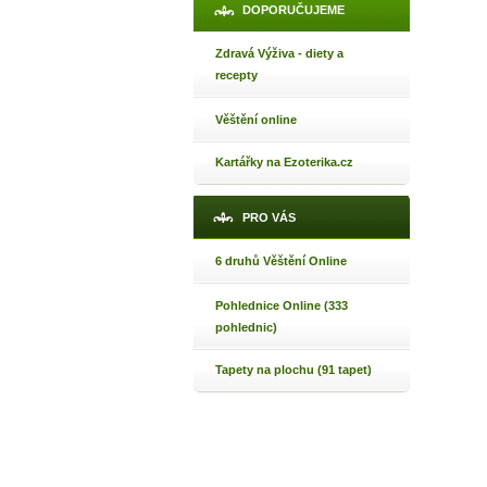
DOPORUČUJEME
Zdravá Výživa - diety a
recepty
Věštění online
Kartářky na Ezoterika.cz
PRO VÁS
6 druhů Věštění Online
Pohlednice Online (333
pohlednic)
Tapety na plochu (91 tapet)