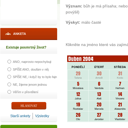
Význam:
bůh je má přísaha; nebo
povýšil)
Výskyt:
málo časté
ANKETA
Klikněte na jméno které vás zajím
Existuje posmrtný život?
ANO, naprosto nepochybuji
SPÍŠE ANO, doufám v něj
SPÍŠE NE, i když by to bylo fajn
NE, žijeme jenom jednou
Věřím v převtělení
Starší ankety
Výsledky