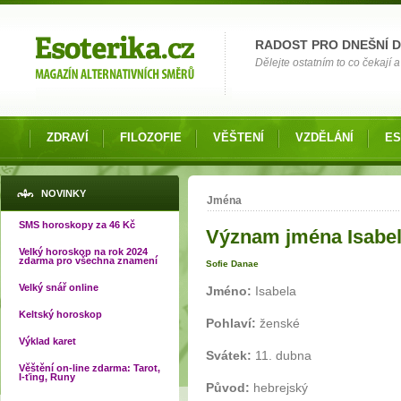
Možnosti výběru
RADOST PRO DNEŠNÍ 
Dělejte ostatním to co čekají a 
ZDRAVÍ
FILOZOFIE
VĚŠTENÍ
VZDĚLÁNÍ
ES
Jste zde
NOVINKY
Jména
SMS horoskopy za 46 Kč
Význam jména Isabe
Velký horoskop na rok 2024
zdarma pro všechna znamení
Sofie Danae
Velký snář online
Jméno:
Isabela
Keltský horoskop
Pohlaví:
ženské
Výklad karet
Svátek:
11. dubna
Věštění on-line zdarma: Tarot,
I-ťing, Runy
Původ:
hebrejský