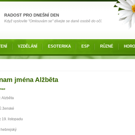
RADOST PRO DNEŠNÍ DEN
Když vyslovíte "Omlouvám se" dívejte se dané osobě do očí.
ENÍ
VZDĚLÁNÍ
ESOTERIKA
ESP
RŮZNÉ
HOR
 zde
nam jména Alžběta
anae
:
Alzběta
í:
ženské
:
19. listopadu
:
hebrejský