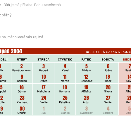
m:
Bůh je má přísaha, Bohu zasvěcená
:
běžný
e na jméno které vás zajímá.