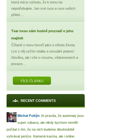
která má tu výhodu, že k tomu nic
nepotřebujete. Jen své ruce a ruce vašich
přátel....
Tvar nosu nám hodně prozradí o jeho
majiteli
Číňané o nosu hovoří jako o středu života.
Lze z něj vyčíst vitalitu a sexuální potenci
člověka, ale i vše o rozumu, vědomostech a
povaze...
VÍCE ČLÁNKU
RECENT COMMENTS
Michal Foltýn
Je pravda, že automaty jsou
super zábava, ale nikdy bychom neměli
počítat s tím, že na nich budeme dlouhodobě
vyhrávat peníze. Kamená kasína, ale i online