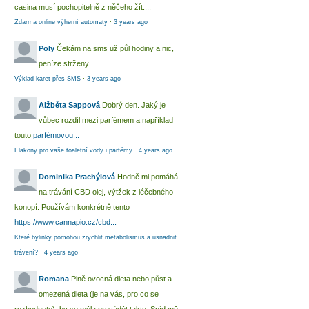
casina musí pochopitelně z něčeho žít....
Zdarma online výherní automaty
·
3 years ago
Poly
Čekám na sms už půl hodiny a nic,
peníze strženy...
Výklad karet přes SMS
·
3 years ago
Alžběta Sappová
Dobrý den. Jaký je
vůbec rozdíl mezi parfémem a například
touto
parfémovou...
Flakony pro vaše toaletní vody i parfémy
·
4 years ago
Dominika Prachýlová
Hodně mi pomáhá
na trávání CBD olej, výtžek z léčebného
konopí. Používám konkrétně tento
https://www.cannapio.cz/cbd...
Které bylinky pomohou zrychlit metabolismus a usnadnit
trávení?
·
4 years ago
Romana
Plně ovocná dieta nebo půst a
omezená dieta (je na vás, pro co se