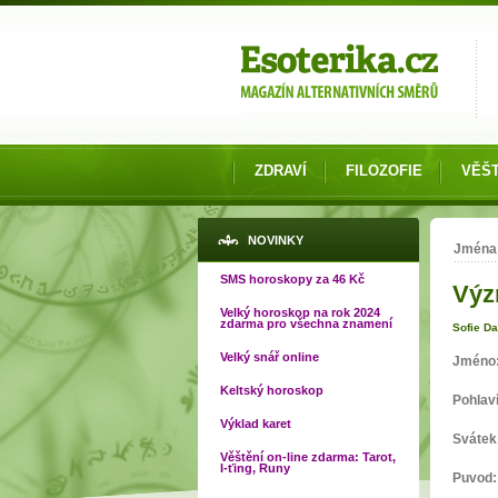
Možnosti výběru
ZDRAVÍ
FILOZOFIE
VĚŠT
Jste
NOVINKY
Jména
SMS horoskopy za 46 Kč
Výz
Velký horoskop na rok 2024
zdarma pro všechna znamení
Sofie D
Velký snář online
Jméno
Keltský horoskop
Pohlav
Výklad karet
Svátek
Věštění on-line zdarma: Tarot,
I-ťing, Runy
Puvod