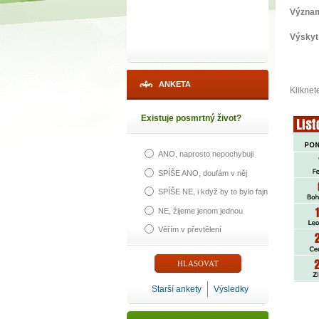
Význa
Výskyt
ANKETA
Kliknet
Existuje posmrtný život?
ANO, naprosto nepochybuji
SPÍŠE ANO, doufám v něj
SPÍŠE NE, i když by to bylo fajn
NE, žijeme jenom jednou
Věřím v převtělení
Starší ankety
Výsledky