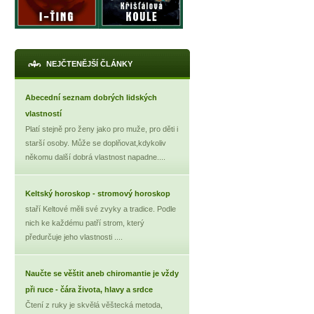
NEJČTENĚJŠÍ ČLÁNKY
Abecední seznam dobrých lidských
vlastností
Platí stejně pro ženy jako pro muže, pro děti i
starší osoby. Může se doplňovat,kdykoliv
někomu další dobrá vlastnost napadne....
Keltský horoskop - stromový horoskop
staří Keltové měli své zvyky a tradice. Podle
nich ke každému patří strom, který
předurčuje jeho vlastnosti ....
Naučte se věštit aneb chiromantie je vždy
při ruce - čára života, hlavy a srdce
Čtení z ruky je skvělá věštecká metoda,