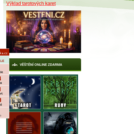
Výklad tarotových karet
VĚŠTĚNÍ ONLINE ZDARMA