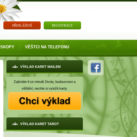
PŘIHLÁŠENÍ
REGISTRACE
OSKOPY
VĚŠTCI NA TELEFONU
VÝKLAD KARET MAILEM
Zajímáte-li se minulé životy, budoucnost a
věštění, nechte si vyložit karty.
VÝKLAD KARET TAROT