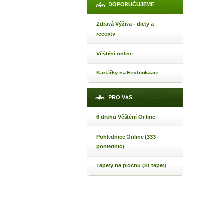
DOPORUČUJEME
Zdravá Výživa - diety a
recepty
Věštění online
Kartářky na Ezoterika.cz
PRO VÁS
6 druhů Věštění Online
Pohlednice Online (333
pohlednic)
Tapety na plochu (91 tapet)