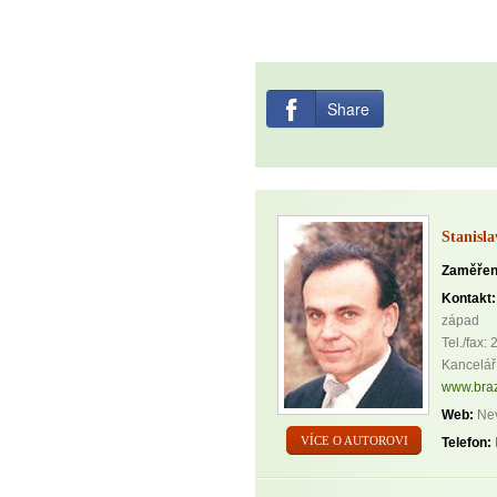
Share
Stanisl
Zaměřen
Kontakt:
západ
Tel./fax:
Kancelář
www.braz
Web:
Nev
VÍCE O AUTOROVI
Telefon: