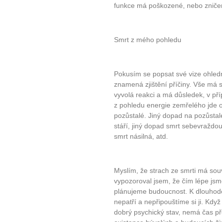
funkce má poškozené, nebo zniče
Smrt z mého pohledu
Pokusím se popsat své vize ohled
znamená zjištění příčiny. Vše má 
vyvolá reakci a má důsledek, v pří
z pohledu energie zemřelého jde 
pozůstalé. Jiný dopad na pozůsta
stáří, jiný dopad smrt sebevraždou
smrt násilná, atd.
Myslím, že strach ze smrti má sou
vypozoroval jsem, že čím lépe jsm
plánujeme budoucnost. K dlouhod
nepatří a nepřipouštíme si ji. Kd
dobrý psychický stav, nemá čas př