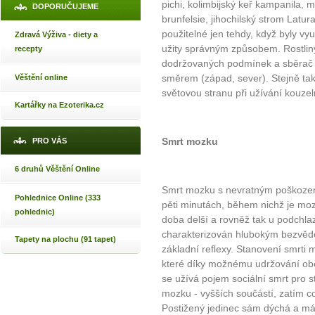
pichi, kolimbijský keř kampanila,
DOPORUČUJEME
brunfelsie, jihochilský strom Latur
použitelné jen tehdy, když byly v
Zdravá Výživa - diety a
užity správným způsobem. Rostliny
recepty
dodržovaných podmínek a sběrač m
směrem (západ, sever). Stejně ta
Věštění online
světovou stranu při užívání kouzeln
Kartářky na Ezoterika.cz
Smrt mozku
PRO VÁS
6 druhů Věštění Online
Smrt mozku s nevratným poškození
Pohlednice Online (333
pěti minutách, během nichž je moze
pohlednic)
doba delší a rovněž tak u podchlaz
charakterizován hlubokým bezvěd
Tapety na plochu (91 tapet)
základní reflexy. Stanovení smrti 
které díky možnému udržování ob
se užívá pojem sociální smrt pro 
mozku - vyšších součástí, zatím co
Postižený jedinec sám dýchá a má z