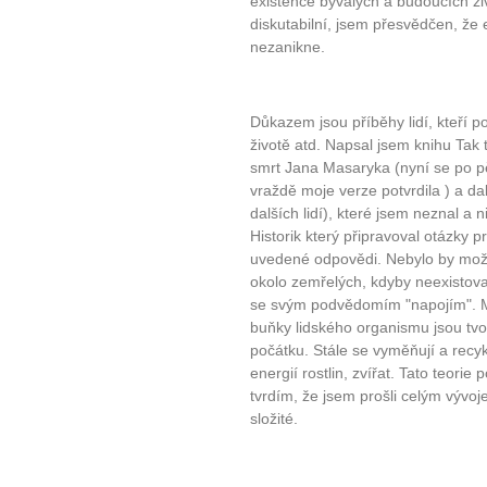
existence bývalých a budoucích ži
diskutabilní, jsem přesvědčen, že
nezanikne.
Důkazem jsou příběhy lidí, kteří po
životě atd. Napsal jsem knihu Tak 
smrt Jana Masaryka (nyní se po pě
vraždě moje verze potvrdila ) a dal
dalších lidí), které jsem neznal a 
Historik který připravoval otázky p
uvedené odpovědi. Nebylo by mož
okolo zemřelých, kdyby neexistova
se svým podvědomím "napojím". Mimo
buňky lidského organismu jsou tvo
počátku. Stále se vyměňují a recyk
10 tipů p
energií rostlin, zvířat. Tato teorie
tvrdím, že jsem prošli celým výv
složité.
plnohodn