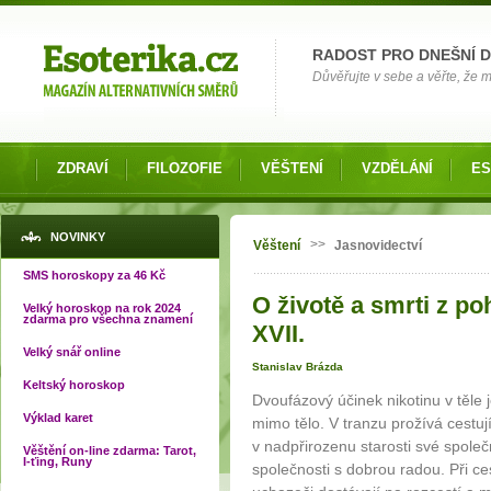
Možnosti výběru
RADOST PRO DNEŠNÍ 
Důvěřujte v sebe a věřte, že mů
ZDRAVÍ
FILOZOFIE
VĚŠTENÍ
VZDĚLÁNÍ
ES
Jste zde
NOVINKY
>>
Věštení
Jasnovidectví
SMS horoskopy za 46 Kč
O životě a smrti z p
Velký horoskop na rok 2024
zdarma pro všechna znamení
XVII.
Velký snář online
Stanislav Brázda
Keltský horoskop
Dvoufázový účinek nikotinu v těle
Výklad karet
mimo tělo. V tranzu prožívá cestu
v nadpřirozenu starosti své společn
Věštění on-line zdarma: Tarot,
I-ťing, Runy
společnosti s dobrou radou. Při c