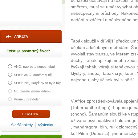
uchazeči dostávají na rozcestí a 
směrem, musí se umět vyhýbat ohr
nebezpečnými průchody. Nakonec p
nadání rozdělení a následného ses
ANKETA
Tabák sloužil v dřívější předkol
účelům a léčebným metodám. Šaman
Existuje posmrtný život?
vyvolali stav transu, ve kterém zís
duchy. Tabák aplikují mnoha způsob
žvýkají tabák, vtírají si tabákovou
ANO, naprosto nepochybuji
klystýry, šňupají tabák či jej kouř
SPÍŠE ANO, doufám v něj
najednou, aby účinek byl silnější.
SPÍŠE NE, i když by to bylo fajn
NE, žijeme jenom jednou
Věřím v převtělení
V Africe zprostředkovávala spojení
(Tabernanthe iboga). Lupuna je n
(chono). Šamanům slouží ke vstupu
užívané psychoaktivní halucinogen
Starší ankety
Výsledky
, mandragora, blín, rulík zlomocný
keř Pituri (Duboisia), jihoamerický