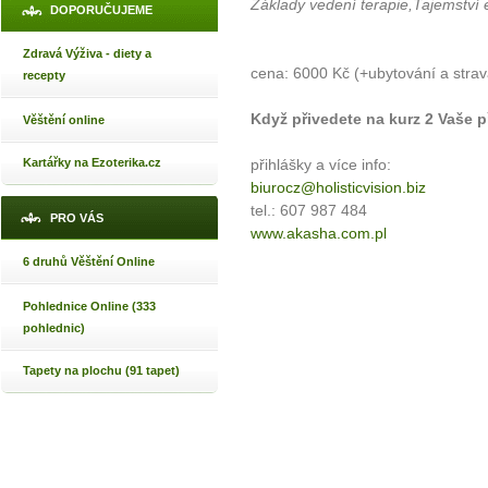
Základy vedení terapie,Tajemství 
DOPORUČUJEME
Zdravá Výživa - diety a
cena: 6000 Kč (+ubytování a strav
recepty
Když přivedete na kurz 2 Vaše př
Věštění online
Kartářky na Ezoterika.cz
přihlášky a více info:
biurocz@holisticvision.biz
tel.: 607 987 484
PRO VÁS
www.akasha.com.pl
6 druhů Věštění Online
Pohlednice Online (333
pohlednic)
Tapety na plochu (91 tapet)