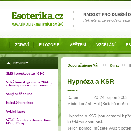
Možnosti výběru
RADOST PRO DNEŠNÍ 
Řekněte si, že se ode dneška 
ZDRAVÍ
FILOZOFIE
VĚŠTENÍ
VZDĚLÁNÍ
ES
Jste zde
NOVINKY
>>
>>
Doporučujeme Vám
Kurzy
H
SMS horoskopy za 46 Kč
Hypnóza a KSR
Velký horoskop na rok 2024
zdarma pro všechna znamení
inzerce
Velký snář online
Datum: 20-24. srpen 2003
Keltský horoskop
Místo konání: Hel (Baltské moře)
Výklad karet
Hypnóza a KSR jsou cestami k přek
Věštění on-line zdarma: Tarot,
každému dostupné.
I-ťing, Runy
Jejich pomocí můžete využít poten