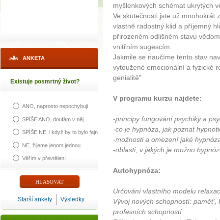
myšlenkových schémat ukrytých v
Ve skutečnosti jste už mnohokrát zaž
vlastně radostný klid a příjemný hl
přirozeném odlišném stavu vědomí
vnitřním sugescím.
Jakmile se naučíme tento stav n
ANKETA
vytoužené emocionální a fyzické re
genialitě"
Existuje posmrtný život?
V programu kurzu najdete:
ANO, naprosto nepochybuji
-principy fungování psychiky a ps
SPÍŠE ANO, doufám v něj
-co je hypnóza, jak poznat hypnoti
SPÍŠE NE, i když by to bylo fajn
-možnosti a omezení jaké hypnóza
NE, žijeme jenom jednou
-oblasti, v jakých je možno hypnózu
Věřím v převtělení
Autohypnóza:
Určování vlastního modelu relaxace
Starší ankety
Výsledky
Vývoj nových schopností: pamět', 
profesních schopností