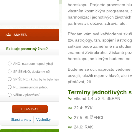
horoskopu. Projdete procesem hl
vlastním kosmickým programem, 
harmonizací jednotlivých životních
partnerství, obživa, zdraví...atd.
Předám vám své každodenní zkušeno
ANKETA
tzv. astrojógy, tzn. spojení astro
setkání bude zaměřené na studium
Existuje posmrtný život?
znamení Zvěrokruhu. Získané poz
horoskopu, se kterým budeme od 
ANO, naprosto nepochybuji
Budeme se učit naprosto vědomě a t
SPÍŠE ANO, doufám v něj
osvojili, uložili nejen v hlavě, ale 
SPÍŠE NE, i když by to bylo fajn
předávat, žít...
NE, žijeme jenom jednou
Termíny jednotlivých s
Věřím v převtělení
víkend 1.4 a 2.4: BERAN
22.4: BÝK
27.5: BLÍŽENCI
Starší ankety
Výsledky
24.6: RAK