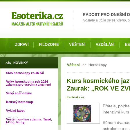
Možnosti výběru
RADOST PRO DNEŠNÍ 
Rostete a učíte se ze všeho, co
ZDRAVÍ
FILOZOFIE
VĚŠTENÍ
VZDĚLÁNÍ
ES
Jste zde
NOVINKY
>>
Věštení
Horoskopy
SMS horoskopy za 46 Kč
Kurs kosmického jazy
Velký horoskop na rok 2024
zdarma pro všechna znamení
Zaurak: „ROK VE 
Velký snář online
Esoterika.cz
Keltský horoskop
Přátelé, pojďte
Výklad karet
intenzivní kurs
Věštění on-line zdarma: Tarot,
Během dvanáct
I-ťing, Runy
astrologie a s