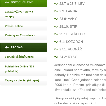
DOPORUČUJEME
22.7 a 23.7: LEV
2.9: PANNA
Zdravá Výživa - diety a
recepty
23.9: VÁHY
28.10: ŠTÍR
Věštění online
25.11: STŘELEC
Kartářky na Ezoterika.cz
6.1: KOZOROH
PRO VÁS
27.1: VODNÁŘ
24.2: RYBY
6 druhů Věštění Online
Jednodenní či občasná víkendová 
Pohlednice Online (333
okolí, budou nahrávána, termíny 
pohlednic)
dohody. Nabízím též možnost dál
konzultací. Cena jednoho celoden
Tapety na plochu (91 tapet)
2000 korun. Prosím, přihlašujte či
@mandalia.cz, případně telefonic
Děkuji za váš případný zájem o ku
dobrodružství sebepoznání!