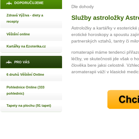
DOPORUČUJEME
Dle dohody
Zdravá Výživa - diety a
Služby astroložky Astr
recepty
Astroložky a kartářky v esoterick
erotické horoskopy a spoustu zaj
Věštění online
partnerských vztahů, tantry či milo
Kartářky na Ezoterika.cz
romaterapii máme tendenci přiřazo
léčby, ve skutečnosti jde však o h
PRO VÁS
člověka bere jaksi celostně. Vzh
aromaterapii váží v klasické medic
6 druhů Věštění Online
Pohlednice Online (333
pohlednic)
Tapety na plochu (91 tapet)