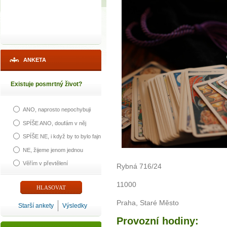
ANKETA
Existuje posmrtný život?
ANO, naprosto nepochybuji
SPÍŠE ANO, doufám v něj
SPÍŠE NE, i když by to bylo fajn
NE, žijeme jenom jednou
Věřím v převtělení
Rybná 716/24
11000
Praha, Staré Město
Starší ankety
Výsledky
Provozní hodiny: