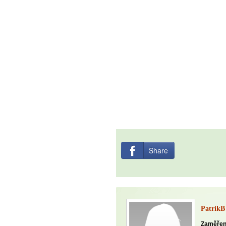
Share
PatrikB
Zaměřen