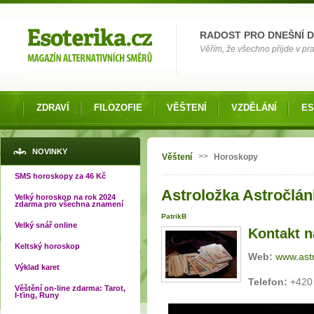
Možnosti výběru
RADOST PRO DNEŠNÍ 
Věřím, že všechno přijde v pra
ZDRAVÍ
FILOZOFIE
VĚŠTENÍ
VZDĚLÁNÍ
ES
Jste zde
NOVINKY
>>
Věštení
Horoskopy
SMS horoskopy za 46 Kč
Astroložka Astročlán
Velký horoskop na rok 2024
zdarma pro všechna znamení
PatrikB
Velký snář online
Kontakt n
Keltský horoskop
Web:
www.astr
Výklad karet
Telefon:
+420
Věštění on-line zdarma: Tarot,
I-ťing, Runy