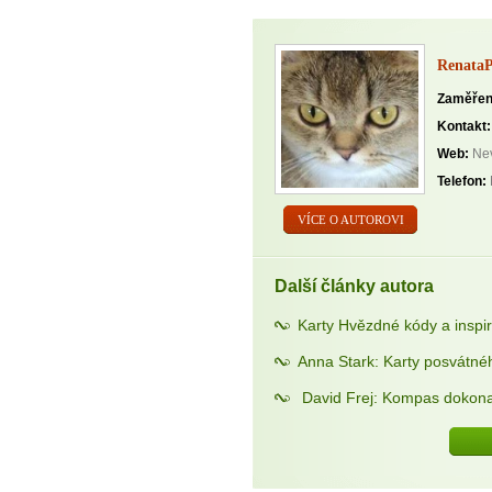
Renata
Zaměřen
Kontakt:
Web:
Nev
Telefon:
VÍCE O AUTOROVI
Další články autora
Karty Hvězdné kódy a insp
Anna Stark: Karty posvátné
David Frej: Kompas dokona