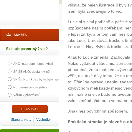
všimla, že nejen ilustrace jí byly s
jsem byla zvědavější o to víc.
Lucie si s nimi patřičně a pečlivě v
uzpůsobené našim potřebám, nenech
v lepší zítřky, a přitom vám neslib
ANKETA
jako Lucie Ernestová, trošku s tí
Louise L. Hay. Byly tak trošku „za
Existuje posmrtný život?
A tak to Lucie změnila. Zachovala t
Nelze vytknout vůbec nic. Jen sem
ANO, naprosto nepochybuji
připomíná, že to máte ve svých ru
SPÍŠE ANO, doufám v něj
věřit, ale také díky tomu, že na t
SPÍŠE NE, i když by to bylo fajn
to! Přání se opravdu neplní zadarm
NE, žijeme jenom jednou
kdybychom měli každý měsíc věnov
minimálně si více budeme uvědomo
Věřím v převtělení
velmi změnit. Vidíme a vnímáme ho 
Jinak než povrchním způsobem.
Starší ankety
Výsledky
Praktická stránka je hlavně o o