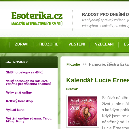
Možnosti výběru
RADOST PRO DNEŠNÍ 
Není jediný správný způsob, ja
vás vybrat si cokoliv, co vám 
ZDRAVÍ
FILOZOFIE
VĚŠTENÍ
VZDĚLÁNÍ
ES
Jste zde
NOVINKY
>>
Filozofie
Harmonie, štěstí a láska
SMS horoskopy za 46 Kč
Kalendář Lucie Ernest
Velký horoskop na rok 2024
zdarma pro všechna znamení
RenataP
Velký snář online
Slušivé nástěn
Keltský horoskop
život je ale st
s každým pohl
Výklad karet
Když jsem se d
Věštění on-line zdarma: Tarot,
I-ťing, Runy
nástěnný od Lo
Lucie Ernestov