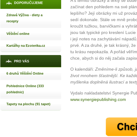
A s těmito obrázky a texty se bud
DOPORUČUJEME
začínat den pohledem na své plán
lepšího? Její obrázky mi už prováz
Zdravá Výživa - diety a
sedí dokonale. Stále ve mně probou
recepty
kroužit tužkou, barvičkami a vyhrá
jsou tak typické pro kreslení Luci
Věštění online
i její notes na zachytávání nápadů,
prvé. A za druhé, je tak krásný, ž
Kartářky na Ezoterika.cz
tu krásu nepokazila. A pořád věří
chce, abych si do něj začala zapis
PRO VÁS
O kalendáři:
Změníme-li způsob, 
6 druhů Věštění Online
život mnohem šťastnější. Ke každé
myšlenka doplněná ilustrací a text
Pohlednice Online (333
pohlednic)
Vydalo nakladatelství Synergie Pu
www.synergiepublishing.com
Tapety na plochu (91 tapet)