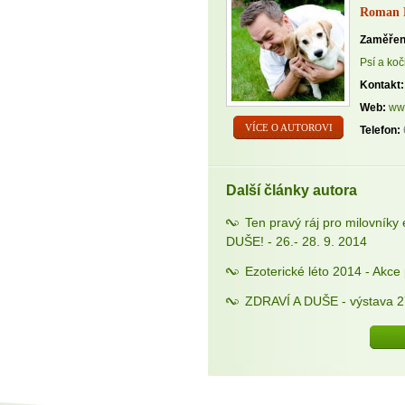
Roman P
Zaměřen
Psí a koči
Kontakt:
Web:
ww
VÍCE O AUTOROVI
Telefon:
Další články autora
Ten pravý ráj pro milovníky 
DUŠE! - 26.- 28. 9. 2014
Ezoterické léto 2014 - Akce pr
ZDRAVÍ A DUŠE - výstava 27