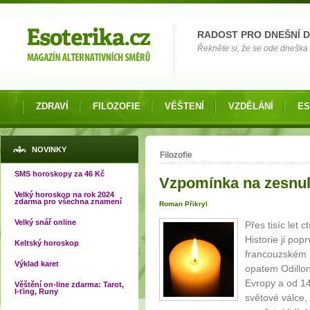
Možnosti výběru
RADOST PRO DNEŠNÍ 
Řekněte si, že se ode dneška 
ZDRAVÍ
FILOZOFIE
VĚŠTENÍ
VZDĚLÁNÍ
ES
Jste zde
NOVINKY
Filozofie
SMS horoskopy za 46 Kč
Vzpomínka na zesnu
Velký horoskop na rok 2024
zdarma pro všechna znamení
Roman Přikryl
Velký snář online
Přes tisíc let
Historie ji po
Keltský horoskop
francouzském 
Výklad karet
opatem Odillon
Evropy a od 14.
Věštění on-line zdarma: Tarot,
I-ťing, Runy
světové válce,