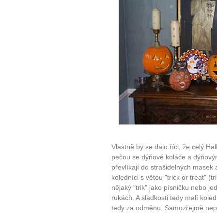
Vlastně by se dalo říci, že celý H
pečou se dýňové koláče a dýňovými
převlíkají do strašidelných masek
koledníci s větou "trick or treat" (
nějaký "trik" jako písničku nebo j
rukách. A sladkosti tedy malí koled
tedy za odměnu. Samozřejmě nepo