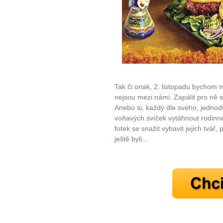
Ne
Jak mít více energie každ
Jak vnést do života rovno
Jak být šťastnější
Tak či onak, 2. listopadu bychom m
nejsou mezi námi. Zapálit pro ně 
Anebo si, každý dle svého, jednodu
voňavých svíček vytáhnout rodinn
fotek se snažit vybavit jejich tvář, 
ještě byli...