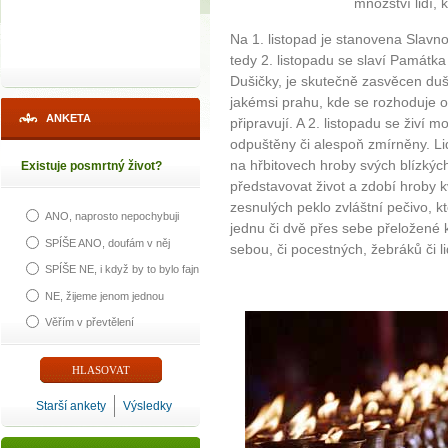
množství lidí, 
Na 1. listopad je stanovena Slavno
tedy 2. listopadu se slaví Památk
Dušičky, je skutečně zasvěcen duší
jakémsi prahu, kde se rozhoduje o 
ANKETA
připravují. A 2. listopadu se živí m
odpuštěny či alespoň zmírněny. Li
na hřbitovech hroby svých blízkých
Existuje posmrtný život?
představovat život a zdobí hroby 
zesnulých peklo zvláštní pečivo, k
ANO, naprosto nepochybuji
jednu či dvě přes sebe přeložené k
SPÍŠE ANO, doufám v něj
sebou, či pocestných, žebráků či li
SPÍŠE NE, i když by to bylo fajn
NE, žijeme jenom jednou
Věřím v převtělení
Starší ankety
Výsledky