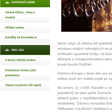
DOPORUČUJEME
Zdravá Výživa - diety a
recepty
Věštění online
Kartářky na Ezoterika.cz
Večer, když už většina lidí poklidn
stovkami malých mihotajících se pl
PRO VÁS
květinami upravené hroby, na kaž
důstojná a nezapomenutelná atmos
6 druhů Věštění Online
pravé kouzlo Dušiček.
Pohlednice Online (333
Zatímco Evropa v tento den pro sv
pohlednic)
velkou louží ten svátek pojali po 
Tapety na plochu (91 tapet)
Na severu, tj. v USA, Kanadě a i jin
populární) se slaví spíše Duchové
státech jeden z nejoblíbenějších s
strašidelný. Zatímco evropské Duš
Halloween má původ v keltských sl