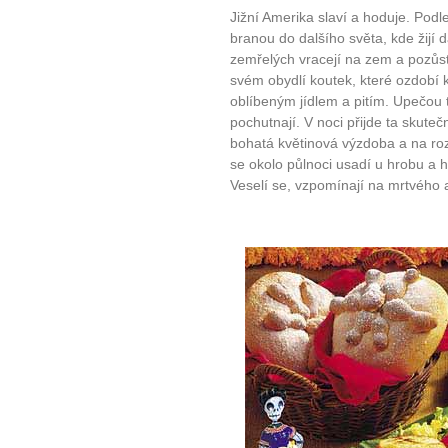
Jižní Amerika slaví a hoduje. Podl
branou do dalšího světa, kde žijí 
zemřelých vracejí na zem a pozůstalí
svém obydlí koutek, které ozdobí 
oblíbeným jídlem a pitím. Upečou 
pochutnají. V noci přijde ta skuteč
bohatá květinová výzdoba a na roz
se okolo půlnoci usadí u hrobu a h
Veselí se, vzpomínají na mrtvého a
10 tipů p
plnohodn
... všechny
Máte pocit, že jste unaveni hn