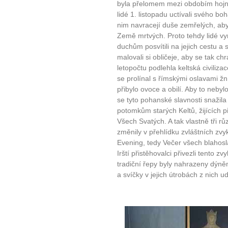
byla přelomem mezi obdobím hojno
lidé 1. listopadu uctívali svého boh
nim navracejí duše zemřelých, aby 
Země mrtvých. Proto tehdy lidé vyr
duchům posvítili na jejich cestu a 
malovali si obličeje, aby se tak c
letopočtu podlehla keltská civili
se prolínal s římskými oslavami 
přibylo ovoce a obilí. Aby to nebylo
se tyto pohanské slavnosti snažila 
potomkům starých Keltů, žijících př
Všech Svatých. A tak vlastně tři rů
změnily v přehlídku zvláštních zvyků
Evening, tedy Večer všech blahos
Irští přistěhovalci přivezli tento z
tradiční řepy byly nahrazeny dýněm
a svíčky v jejich útrobách z nich udě