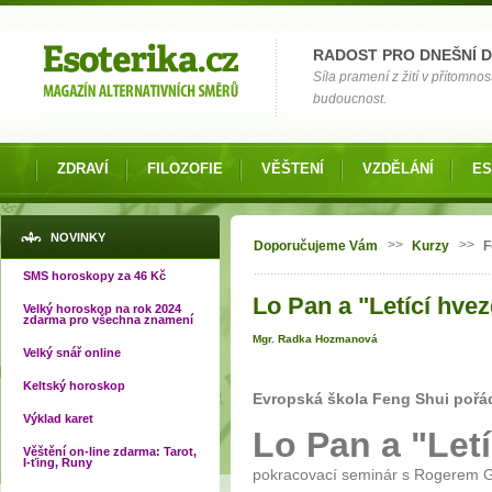
Možnosti výběru
RADOST PRO DNEŠNÍ 
Síla pramení z žití v přítomnos
budoucnost.
ZDRAVÍ
FILOZOFIE
VĚŠTENÍ
VZDĚLÁNÍ
ES
Jste zde
NOVINKY
>>
>>
Doporučujeme Vám
Kurzy
F
SMS horoskopy za 46 Kč
Lo Pan a "Letící hve
Velký horoskop na rok 2024
zdarma pro všechna znamení
Mgr. Radka Hozmanová
Velký snář online
Keltský horoskop
Evropská škola Feng Shui pořá
Výklad karet
Lo Pan a "Let
Věštění on-line zdarma: Tarot,
I-ťing, Runy
pokracovací seminár s Rogerem