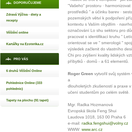
DOPORUČUJEME
"Vašeho" prostoru · harmonizovat 
prostředků " a účinku barev · ses
Zdravá Výživa - diety a
pozemských větví k podpoření přízn
recepty
kontextu s Vaším obydlím · navrh
označování Lo shu sektoru pro dů
Věštění online
pracovat s identifikací kruhu " Le
orientovat se ve " smerologii " sp
Kartářky na Ezoterika.cz
výsledek začlenit do vlastního de
Chi pro zvýšení kvality lidských v
PRO VÁS
příbytků - domů - a 61 elementů.
6 druhů Věštění Online
Roger Green
vytvořil svůj systém
a
Pohlednice Online (333
dlouholetých zkušeností a praxe v
pohlednic)
učení studentům po celém světě.
Tapety na plochu (91 tapet)
Mgr. Radka Hozmanová
Evropská škola Feng Shui
Laudova 1018, 163 00 Praha 6
e-mail:
radka.fengshui@volny.cz
WWW:
www.arc.cz