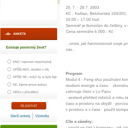
25. 7. - 28.7. 2003
KC - Kaštan, Belohorská 150/201,
10.00 – 17.00 hod.
Seminář je tlumočen do češtiny, v 
Cena semináře 6 000.- Kč
ANKETA
...cesta, jak harmonizovat svoje p
Existuje posmrtný život?
nás...
ANO, naprosto nepochybuji
SPÍŠE ANO, doufám v něj
Program
:
SPÍŠE NE, i když by to bylo fajn
Modul 4 - Feng shui používání ko
NE, žijeme jenom jednou
studium energie a času: · zkonstru
zahrnuje čtení z Lo Panu
Věřím v převtělení
· sestavit přehled měsíců a roku t
času a prostoru na obydlí · por
v prostoru a v čase · použít komp
Starší ankety
Výsledky
Cíle a záměry:
· naučit se číst z kompasu · jak z