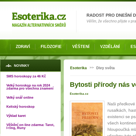
Možnosti výběru
RADOST PRO DNEŠNÍ 
Věřím, že všechno přijde v pra
ZDRAVÍ
FILOZOFIE
VĚŠTENÍ
VZDĚLÁNÍ
ES
Jste zde
NOVINKY
>>
Esoterika
Divy světa
SMS horoskopy za 46 Kč
Bytosti přírody nás 
Velký horoskop na rok 2024
zdarma pro všechna znamení
Esoterika.cz
Velký snář online
Naši předkové 
Keltský horoskop
rusalkách, hast
Výklad karet
existenci se p
všech kontinent
Věštění on-line zdarma: Tarot,
I-ťing, Runy
hloupoučká ml
všechny tyto p