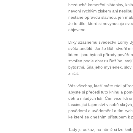
bezduché komerční slátaniny, kniha
nevoní rychlým ziskem ani neslibu
nestane opravdu slavnou, jen málo
Je to dílo, které si nevynucuje svo
objeveno.
Díky úžasnému svědectví Lorny B
světa andělů. Jenže Bůh stvořil m
lidem, jsou bytosti přírody pověře
stvořen podle obrazu Božího, stojí
bytostmi. Síla jeho myšlenek, slov
zničit.
Vás všechny, kteří máte rádi příro
abyste si přečetli tuto knihu a pomoh
dětí a mladých lidí. Čím více lidí s
fascinující tajemství v sobě skrý
povědomí a uvědomění a tím rychl
10 tipů p
ke které se dnešním přístupem k p
Tady je odkaz, na němž si lze kni