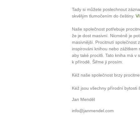
plnohodn
Tady si můžete poslechnout zázn
... všechny
skvělým tlumočením do češtiny.
V
Naše společnost potřebuje procitno
Máte pocit, že jste unaveni hn
že je dost masivní. Nicméně je potř
Ne
masivnější. Procitnutí společnost z
inspirováni knihou nebo zážitkem
Jak mít více energie každ
aby také procitli. Tato kniha má v 
Jak vnést do života rovno
k přírodě. Šiřme ji prosím.
Jak být šťastnější
Kéž naše společnost brzy procitne 
Kéž jsou všechny přírodní bytosti 
Jan Menděl
info@janmendel.com