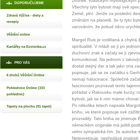
zmínek. Klasickým mytologickým př
DOPORUČUJEME
Všechny tyto bytosti mají své speci
Země, plní. Jenže za poslední dese
Zdravá Výživa - diety a
změnám na planetě, že ty tyto byto
recepty
varováním, že pokud něco urychle
Věštění online
Margot Ruis je vzdělaná a chytrá 
spiritualitě. V mládí se jí po je
Kartářky na Ezoterika.cz
duchovní zrak a začaly se jí zjevova
komunikovat. Na jednom z takovýc
PRO VÁS
dostal stejný dar a tak jako ona za
popisuje, jak se ze začátku s Gerh
6 druhů Věštění Online
nemají halucinace. Společně začali
fascinováni poznávali tento tajemn
Pohlednice Online (333
pořádat v Rakousku malé kurzy, na k
pohlednic)
bytosti, jak se k nim máme chovat
Po několika letech napsala Margot
Tapety na plochu (91 tapet)
knihu, ve které popisuje své zážitky
prozradily. Tato kniha se jmenuje 
německém originále má ještě podtit
velmi sympatická tím, že autorka m
Neteoretizuje, nepředává znalosti, 