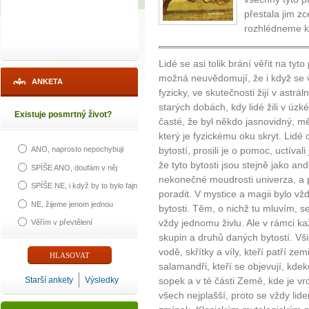
přestala jim z
rozhlédneme ko
Lidé se asi tolik brání věřit na tyt
možná neuvědomují, že i když se v
ANKETA
fyzicky, ve skutečnosti žijí v astrá
starých dobách, kdy lidé žili v úz
Existuje posmrtný život?
časté, že byl někdo jasnovidný, měl
který je fyzickému oku skryt. Lidé
bytostí, prosili je o pomoc, uctívali
ANO, naprosto nepochybuji
že tyto bytosti jsou stejně jako an
SPÍŠE ANO, doufám v něj
nekonečné moudrosti univerza, a 
SPÍŠE NE, i když by to bylo fajn
poradit. V mystice a magii bylo vžd
NE, žijeme jenom jednou
bytosti. Těm, o nichž tu mluvím, s
vždy jednomu živlu. Ale v rámci k
Věřím v převtělení
skupin a druhů daných bytostí. Vši
vodě, skřítky a víly, kteří patří zem
salamandři, kteří se objevují, kdek
Starší ankety
Výsledky
sopek a v té části Země, kde je vr
všech nejplašší, proto se vždy lide