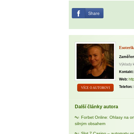
Share
Esoterik
Zaměřen
Výklady 
Kontakt:
Web:
htt
Telefon:
VÍCE O AUTOROVI
Další články autora
Forbet Online: Ohlasy na o
silným obsahem
Slot 7 Casino – automaty on