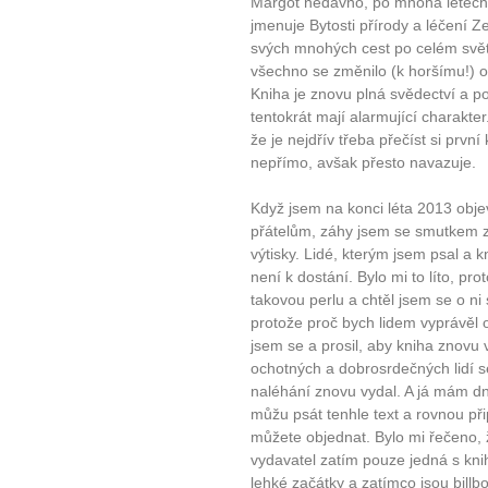
Margot nedávno, po mnoha letech, 
jmenuje Bytosti přírody a léčení Z
svých mnohých cest po celém svět
všechno se změnilo (k horšímu!) o
Kniha je znovu plná svědectví a pos
tentokrát mají alarmující charakte
že je nejdřív třeba přečíst si první
nepřímo, avšak přesto navazuje.
Když jsem na konci léta 2013 objevi
přátelům, záhy jsem se smutkem zji
výtisky. Lidé, kterým jsem psal a 
není k dostání. Bylo mi to líto, pro
takovou perlu a chtěl jsem se o ni
protože proč bych lidem vyprávěl o
jsem se a prosil, aby kniha znovu 
ochotných a dobrosrdečných lidí s
naléhání znovu vydal. A já mám d
můžu psát tenhle text a rovnou přip
můžete objednat. Bylo mi řečeno, ž
vydavatel zatím pouze jedná s knihk
lehké začátky a zatímco jsou bill