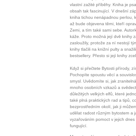
vlastní zažité příběhy. Kniha je ps
obsah tak fascinující. V dnešní zá
kniha tichou nenápadnou perlou, k
až bude objevena těmi, kteří oprav
Zemi, a tím také sami sebe. Autork
káže. Proto možná její dvě knihy z
zasloužily, protože za ní nestojí tý
knihy tlačili na knižní pulty a snaži
bestsellery. Přesto si její knihy zce
Když si přečtete Bytosti přírody, z
Pochopíte spoustu věcí a souvislo
smysl. Uvědomíte si, jak zranitelná
mnoho osobních vzkazů a svědectv
důležitých velkých elfů, které jed
také plná praktických rad a tipů,
bezprostředním okolí, jak ji můž
udělat radost různým bytostem a 
vyzařováním pomoct v jejich dnes
fungující.