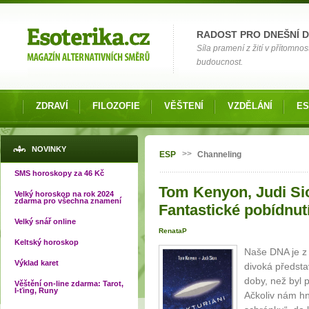
Možnosti výběru
RADOST PRO DNEŠNÍ 
Síla pramení z žití v přítomnos
budoucnost.
ZDRAVÍ
FILOZOFIE
VĚŠTENÍ
VZDĚLÁNÍ
ES
Jste zde
NOVINKY
>>
ESP
Channeling
SMS horoskopy za 46 Kč
Tom Kenyon, Judi Sio
Velký horoskop na rok 2024
zdarma pro všechna znamení
Fantastické pobídnutí
Velký snář online
RenataP
Keltský horoskop
Naše DNA je z 
Výklad karet
divoká předsta
doby, než byl 
Věštění on-line zdarma: Tarot,
I-ťing, Runy
Ačkoliv nám hn