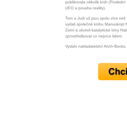
publikovala několik knih (Poslední
UFO a povaha reality).
Tom a Judi už jsou spolu více než p
vydali společně knihu Manuskript
Zemi a ukotvit katalytické tóny Hat
zprostředkovat co nejvíce lidem.
10 tipů p
Vydalo nakladatelství Anch-Books
plnohodn
... všechny
Máte pocit, že jste unaveni hn
Ne
Jak mít více energie každ
Jak vnést do života rovno
Jak být šťastnější