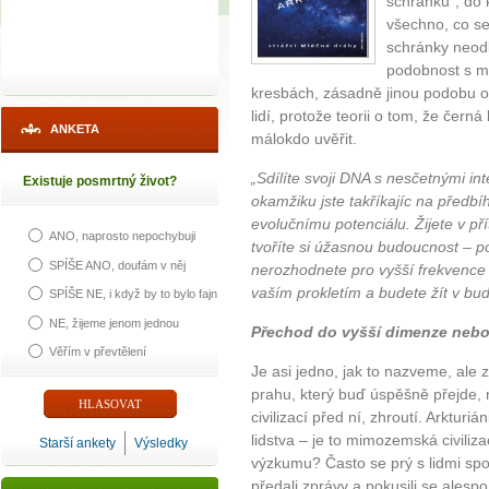
schránku“, do 
všechno, co s
schránky neodl
podobnost s m
kresbách, zásadně jinou podobu o
lidí, protože teorii o tom, že čern
ANKETA
málokdo uvěřit.
„Sdílíte svoji DNA s nesčetnými int
Existuje posmrtný život?
okamžiku jste takříkajíc na předb
evolučnímu potenciálu. Žijete v př
ANO, naprosto nepochybuji
tvoříte si úžasnou budoucnost – pok
SPÍŠE ANO, doufám v něj
nerozhodnete pro vyšší frekvence 
vaším prokletím a budete žít v budo
SPÍŠE NE, i když by to bylo fajn
NE, žijeme jenom jednou
Přechod do vyšší dimenze nebo
Věřím v převtělení
Je asi jedno, jak to nazveme, ale z
prahu, který buď úspěšně přejde, n
civilizací před ní, zhroutí. Arkturi
lidstva – je to mimozemská civiliz
Starší ankety
Výsledky
výzkumu? Často se prý s lidmi spoju
předali zprávy a pokusili se alespo