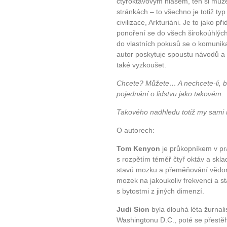
čtyřoktávovým hlasem, ten si může
stránkách – to všechno je totiž t
civilizace, Arkturiáni. Je to jako p
ponoření se do všech širokoúhlýc
do vlastních pokusů se o komunika
autor poskytuje spoustu návodů a 
také vyzkoušet.
Chcete? Můžete… A nechcete-li, be
pojednání o lidstvu jako takovém.
Takového nadhledu totiž my sami 
O autorech:
Tom Kenyon
je průkopníkem v pr
s rozpětím téměř čtyř oktáv a sk
stavů mozku a přeměňování vědom
mozek na jakoukoliv frekvenci a s
s bytostmi z jiných dimenzí.
Judi Sion
byla dlouhá léta žurnali
Washingtonu D.C., poté se přestě