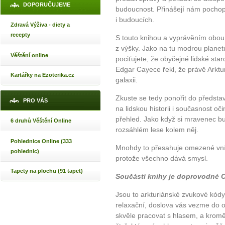
DOPORUČUJEME
budoucnost. Přinášejí nám pochope
i budoucích.
Zdravá Výživa - diety a
recepty
S touto knihou a vyprávěním obou
z výšky. Jako na tu modrou planet
Věštění online
pociťujete, že obyčejné lidské sta
Edgar Cayece řekl, že právě Arkturi
Kartářky na Ezoterika.cz
galaxii.
Zkuste se tedy ponořit do představ
PRO VÁS
na lidskou historii i současnost 
přehled. Jako když si mravenec bu
6 druhů Věštění Online
rozsáhlém lese kolem něj.
Pohlednice Online (333
Mnohdy to přesahuje omezené vní
pohlednic)
protože všechno dává smysl.
Tapety na plochu (91 tapet)
Součástí knihy je doprovodné 
Jsou to arkturiánské zvukové kódy
relaxační, doslova vás vezme do 
skvěle pracovat s hlasem, a kromě