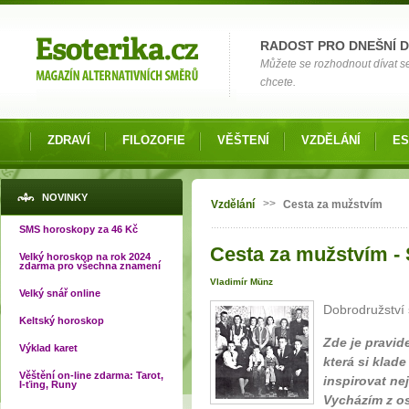
Možnosti výběru
RADOST PRO DNEŠNÍ 
Můžete se rozhodnout dívat s
chcete.
ZDRAVÍ
FILOZOFIE
VĚŠTENÍ
VZDĚLÁNÍ
ES
Jste zde
NOVINKY
>>
Vzdělání
Cesta za mužstvím
SMS horoskopy za 46 Kč
Cesta za mužstvím - 
Velký horoskop na rok 2024
zdarma pro všechna znamení
Vladimír Münz
Velký snář online
Dobrodružství
Keltský horoskop
Zde je pravid
Výklad karet
která si klade
Věštění on-line zdarma: Tarot,
inspirovat ne
I-ťing, Runy
Vycházím z o