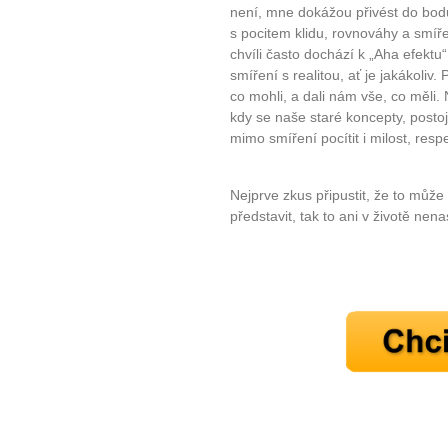
není, mne dokážou přivést do bod
s pocitem klidu, rovnováhy a smíře
chvíli často dochází k „Aha efekt
smíření s realitou, ať je jakákoliv.
co mohli, a dali nám vše, co měli.
kdy se naše staré koncepty, post
mimo smíření pocítit i milost, res
Nejprve zkus připustit, že to může
představit, tak to ani v životě nen