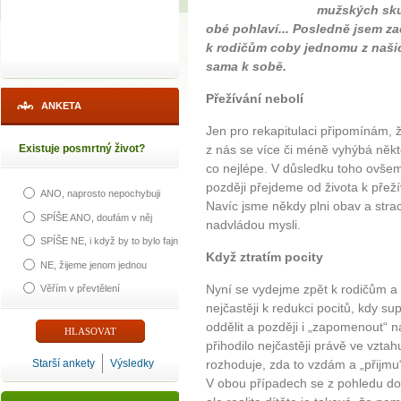
mužských sku
obé pohlaví... Posledně jsem za
k rodičům coby jednomu z našic
sama k sobě.
Přežívání nebolí
ANKETA
Jen pro rekapitulaci připomínám, 
Existuje posmrtný život?
z nás se více či méně vyhýbá někte
co nejlépe. V důsledku toho ovšem
později přejdeme od života k přežív
ANO, naprosto nepochybuji
Navíc jsme někdy plni obav a strach
SPÍŠE ANO, doufám v něj
nadvládou mysli.
SPÍŠE NE, i když by to bylo fajn
Když ztratím pocity
NE, žijeme jenom jednou
Nyní se vydejme zpět k rodičům a d
Věřím v převtělení
nejčastěji k redukci pocitů, kdy sup
oddělit a později i „zapomenout“ na
přihodilo nejčastěji právě ve vztahu
Starší ankety
Výsledky
rozhoduje, zda to vzdám a „přijmu“ 
V obou případech se z pohledu do