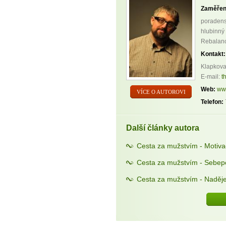
Zaměřen
poradenst
hlubinný
Rebalan
Kontakt:
Klapkova
E-mail:
t
Web:
ww
VÍCE O AUTOROVI
Telefon:
Další články autora
Cesta za mužstvím - Motiv
Cesta za mužstvím - Sebepoz
Cesta za mužstvím - Naděje