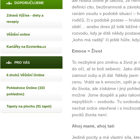
ale realita dítěte je taková, že nem
DOPORUČUJEME
definici citu, bezbrannosti a závisl
ranám osudu v podobě situací – h
Zdravá Výživa - diety a
rodičů, či v podobě postav – hrubi
recepty
oběť… anebo dnes již tolik běžné 
rozvodu, kdy je dítě někdy postave
Věštění online
„koho má raději“ či ještě hůře, kd
Kartářky na Ezoterika.cz
Emoce = Život
To nezbytné pro změnu a život je 
PRO VÁS
do očí, ať to bolí sebevíc. Jako d
zatnout zuby a jít dál. Někdy jsem 
6 druhů Věštění Online
cenu. Vrátit se k emocím, opět je 
Pohlednice Online (333
do života, ale získáme i jiný pohle
pohlednic)
možné. Jsme dospělí a jako tako
nejvyšších – svobodu. Tu svobodu,
Tapety na plochu (91 tapet)
nechat srdce otevřené i s možnost
pocitů života není.
Ahoj mami, ahoj tati
Jedině pocity a má vlastní síla, kt