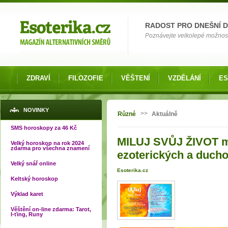
Možnosti výběru
RADOST PRO DNEŠNÍ 
Poznávejte velkolepé možnosti 
ZDRAVÍ
FILOZOFIE
VĚŠTENÍ
VZDĚLÁNÍ
ES
Jste zde
NOVINKY
>>
Různé
Aktuálně
SMS horoskopy za 46 Kč
MILUJ SVŮJ ŽIVOT me
Velký horoskop na rok 2024
zdarma pro všechna znamení
ezoterických a duch
Velký snář online
Esoterika.cz
Keltský horoskop
Výklad karet
Věštění on-line zdarma: Tarot,
I-ťing, Runy