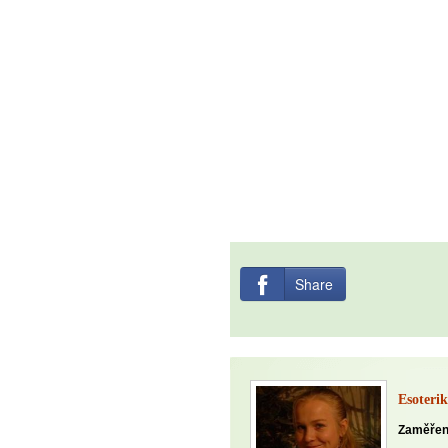
Jak být šťastnější
Share
Esoterik
Zaměřen