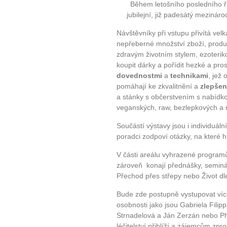
Během letošního posledního ří
jubilejní, již padesátý mezináro
Návštěvníky při vstupu přivítá vel
nepřeberné množství zboží, produk
zdravým životním stylem, ezoterik
koupit dárky a pořídit hezké a pr
dovednostmi
a
technikami
, jež 
pomáhají ke zkvalitnění a
zlepšen
a stánky s občerstvením s nabídk
veganských, raw, bezlepkových a m
Součástí výstavy jsou i individuáln
poradci zodpoví otázky, na které
V části areálu vyhrazené program
zároveň konají přednášky, seminá
Přechod přes střepy nebo Život d
Bude zde postupně vystupovat více
osobnosti jako jsou Gabriela Filip
Strnadelová a Ján Zerzán nebo PhD
léčitelství přiblíží a zájemcům zpro