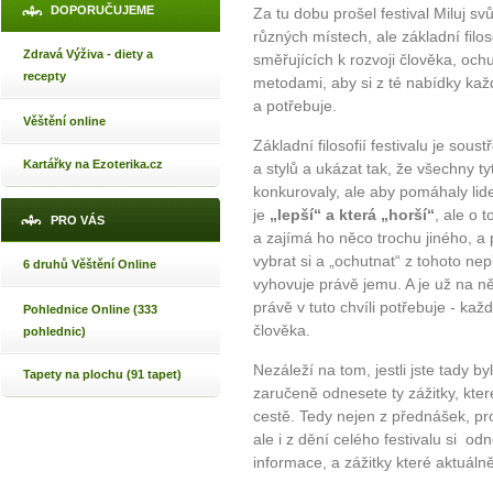
DOPORUČUJEME
Za tu dobu prošel festival Miluj s
různých místech, ale základní filoso
Zdravá Výživa - diety a
směřujících k rozvoji člověka, o
recepty
metodami, aby si z té nabídky každ
a potřebuje.
Věštění online
Základní filosofií festivalu je sou
Kartářky na Ezoterika.cz
a stylů a ukázat tak, že všechny ty
konkurovaly, ale aby pomáhaly lide
je
„lepší“ a která „horší“
, ale o 
PRO VÁS
a zajímá ho něco trochu jiného, a
vybrat si a „ochutnat“ z tohoto n
6 druhů Věštění Online
vyhovuje právě jemu. A je už na něm
právě v tuto chvíli potřebuje - ka
Pohlednice Online (333
člověka.
pohlednic)
Nezáleží na tom, jestli jste tady b
Tapety na plochu (91 tapet)
zaručeně odnesete ty zážitky, kt
cestě. Tedy nejen z přednášek, pr
ale i z dění celého festivalu si odn
informace, a zážitky které aktuáln