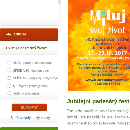
ANKETA
Existuje posmrtný život?
ANO, naprosto nepochybuji
SPÍŠE ANO, doufám v něj
SPÍŠE NE, i když by to bylo fajn
NE, žijeme jenom jednou
Věřím v převtělení
Jubilejní padesátý festi
Ten, kdo navštívil první ezoterick
téměř jistě netušil, že je u zrodu 
Starší ankety
Výsledky
pozitivně inspirovat takové množství