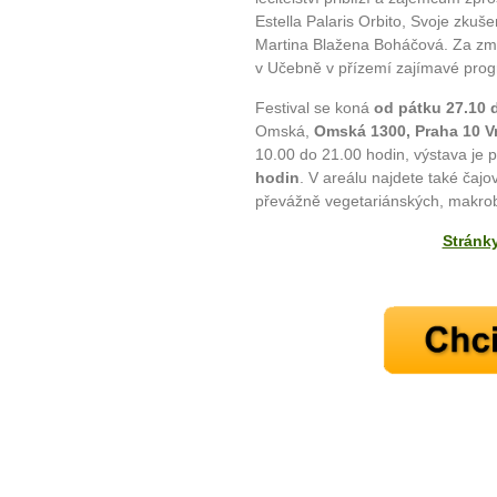
Estella Palaris Orbito, Svoje zku
Martina Blažena Boháčová. Za zmín
v Učebně v přízemí zajímavé prog
Festival se koná
od pátku 27.10 
Omská,
Omská 1300, Praha 10 V
10.00 do 21.00 hodin, výstava je p
hodin
. V areálu najdete také čaj
převážně vegetariánských, makrobi
10 tipů p
Stránky
plnohodn
... všechny
Máte pocit, že jste unaveni hn
Ne
Jak mít více energie každ
Jak vnést do života rovno