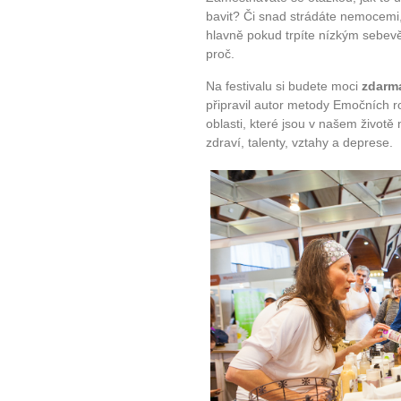
bavit? Či snad strádáte nemocemi,
plnohodn
hlavně pokud trpíte nízkým sebevěd
proč.
... všechny
Na festivalu si budete moci
zdarm
připravil autor metody Emočních ro
Máte pocit, že jste unaveni hn
oblasti, které jsou v našem životě n
Ne
zdraví, talenty, vztahy a deprese.
Jak mít více energie každ
Jak vnést do života rovno
Jak být šťastnější