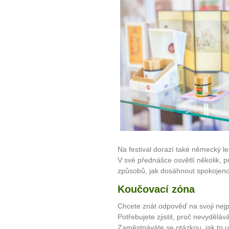
Na festival dorazí také německý l
V své přednášce osvětlí několik, 
způsobů, jak dosáhnout spokojenos
Koučovací zóna
Chcete znát odpověď na svoji nejpa
Potřebujete zjistit, proč nevyděláv
10 tipů p
Zaměstnáváte se otázkou, jak to u