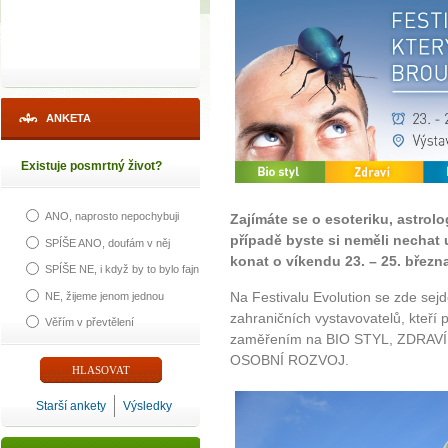
ANKETA
Existuje posmrtný život?
ANO, naprosto nepochybuji
Zajímáte se o esoteriku, astrolo
případě byste si neměli nechat u
SPÍŠE ANO, doufám v něj
konat o víkendu 23. – 25. března
SPÍŠE NE, i když by to bylo fajn
Na Festivalu Evolution se zde sejd
NE, žijeme jenom jednou
zahraničních vystavovatelů, kteří 
Věřím v převtělení
zaměřením na BIO STYL, ZDRAV
OSOBNÍ ROZVOJ.
Starší ankety
Výsledky