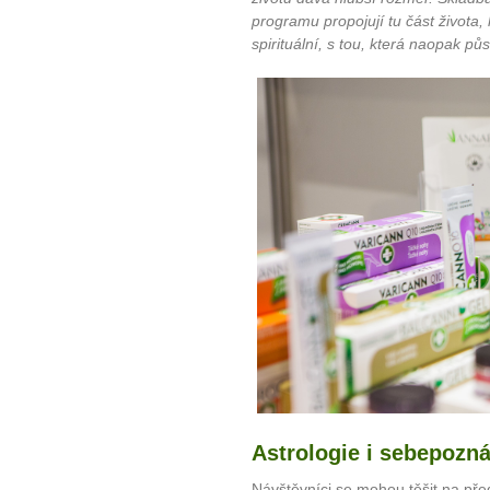
programu propojují tu část života,
spirituální, s tou, která naopak půs
Astrologie i sebepozná
Návštěvníci se mohou těšit na před