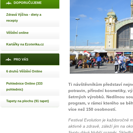
DOPORUČUJEME
Zdravá Výživa - diety a
recepty
Věštění online
Kartářky na Ezoterika.cz
PRO VÁS
6 druhů Věštění Online
Pohlednice Online (333
Ti návštěvníkům představí nejno
pohlednic)
potravin, přírodní kosmetiky, 
šetrných výrobků. Nedílnou sou
Tapety na plochu (91 tapet)
program, v rámci kterého se běh
více než 150 osobností.
Festival Evolution je každoročně m
aktivně a zdravě, záleží jim na oko
životu dává hlubší rozměr. Skladb