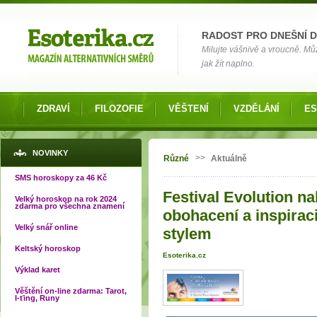
Možnosti výběru
RADOST PRO DNEŠNÍ 
Milujte vášnivě a vroucně. Můž
jak žít naplno.
ZDRAVÍ
FILOZOFIE
VĚŠTENÍ
VZDĚLÁNÍ
ES
Jste zde
NOVINKY
>>
Různé
Aktuálně
SMS horoskopy za 46 Kč
Festival Evolution n
Velký horoskop na rok 2024
zdarma pro všechna znamení
obohacení a inspirac
Velký snář online
stylem
Keltský horoskop
Esoterika.cz
Výklad karet
Věštění on-line zdarma: Tarot,
I-ťing, Runy