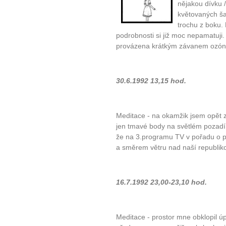
nějakou dívku /
květovaných šat
trochu z boku. 
podrobnosti si již moc nepamatuji
provázena krátkým závanem ozón
30.6.1992 13,15 hod.
Meditace - na okamžik jsem opět za
jen tmavé body na světlém pozadí.
že na 3.programu TV v pořadu o po
a směrem větru nad naší republikou
16.7.1992 23,00-23,10 hod.
Meditace - prostor mne obklopil ú