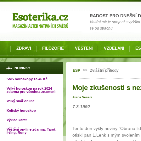
Možnosti výběru
RADOST PRO DNEŠNÍ 
Vnitřní mír je spojení s vyšš
se od strachu.
ZDRAVÍ
FILOZOFIE
VĚŠTENÍ
VZDĚLÁNÍ
ES
Jste zde
NOVINKY
>>
ESP
Zvláštní příhody
SMS horoskopy za 46 Kč
Moje zkušenosti s ne
Velký horoskop na rok 2024
zdarma pro všechna znamení
Alena Veselá
Velký snář online
7.3.1992
Keltský horoskop
Výklad karet
Tento den vyšly noviny "Obrana li
Věštění on-line zdarma: Tarot,
I-ťing, Runy
otiskl pan L.Lenk s mým svolením 