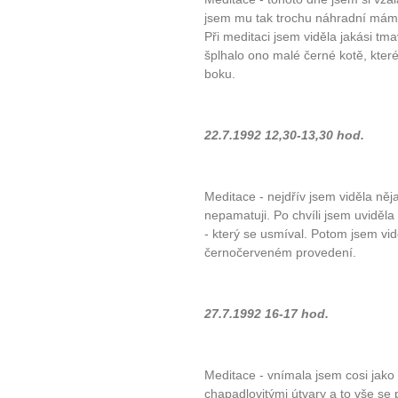
jsem mu tak trochu náhradní mám
Při meditaci jsem viděla jakási t
10 tipů p
šplhalo ono malé černé kotě, které
boku.
plnohodn
... všechny
22.7.1992 12,30-13,30 hod.
Máte pocit, že jste unaveni hn
Meditace - nejdřív jsem viděla něja
Ne
nepamatuji. Po chvíli jsem uviděl
- který se usmíval. Potom jsem vid
Jak mít více energie každ
černočerveném provedení.
Jak vnést do života rovno
Jak být šťastnější
27.7.1992 16-17 hod.
Meditace - vnímala jsem cosi jako
chapadlovitými útvary a to vše se 