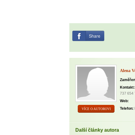
Share
Alena V
Zaměřen
Kontakt:
737 654
Web:
Telefon:
VÍCE O AUTOROVI
Další články autora