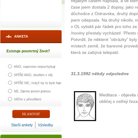
nějakým časem napsala, a ve kter
čase jsem dostala 2 dopisy, jako r
důchodce z Ostravska, druhý dopis
jsem odepsala. Na druhý nikoliv, 
v OL vytiskli pár řádek pro toho ze
/noviny přestaly vycházet/. Přesto
ANKETA
Potvrdil, že některé "obrázky" byl
místech země, že barevné proveden
Existuje posmrtný život?
která se zabývá telepatií.
ANO, naprosto nepochybuji
31.3.1992 někdy odpoledne
SPÍŠE ANO, doufám v něj
SPÍŠE NE, i když by to bylo fajn
NE, žijeme jenom jednou
Meditace - objevila 
Věřím v převtělení
obličej s ostřeji ře
Starší ankety
Výsledky