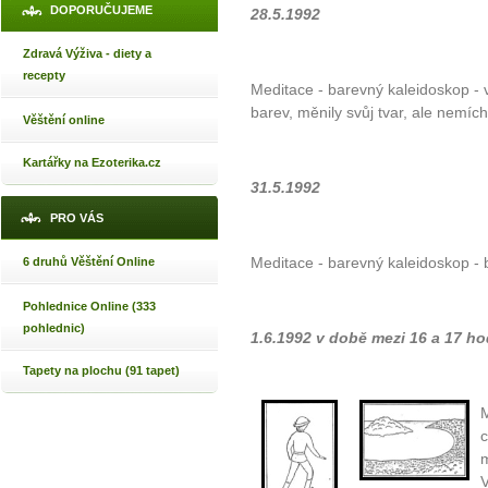
DOPORUČUJEME
28.5.1992
Zdravá Výživa - diety a
recepty
Meditace - barevný kaleidoskop - 
barev, měnily svůj tvar, ale nemích
Věštění online
Kartářky na Ezoterika.cz
31.5.1992
PRO VÁS
Meditace - barevný kaleidoskop - 
6 druhů Věštění Online
Pohlednice Online (333
pohlednic)
1.6.1992 v době mezi 16 a 17 h
Tapety na plochu (91 tapet)
M
c
m
V