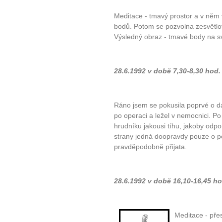
Meditace - tmavý prostor a v něm 
bodů. Potom se pozvolna zesvětlo
Výsledný obraz - tmavé body na s
28.6.1992 v době 7,30-8,30 hod.
Ráno jsem se pokusila poprvé o dá
po operaci a ležel v nemocnici. Po
hrudníku jakousi tíhu, jakoby odp
strany jedná doopravdy pouze o 
pravděpodobně přijata.
28.6.1992 v době 16,10-16,45 ho
Meditace - pře