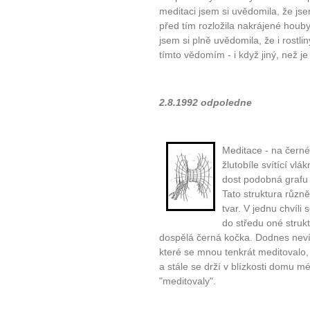
meditaci jsem si uvědomila, že js
před tím rozložila nakrájené houb
jsem si plně uvědomila, že i rostl
tímto vědomím - i když jiný, než j
2.8.1992 odpoledne
Meditace - na černé
žlutobíle svítící vlák
dost podobná grafu 
Tato struktura různě
tvar. V jednu chvíli
do středu oné strukt
dospělá černá kočka. Dodnes neví
které se mnou tenkrát meditovalo, 
a stále se drží v blízkosti domu m
"meditovaly".