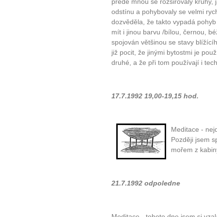
přede mnou se rozšiřovaly kruhy,
odstínu a pohybovaly se velmi ryc
dozvěděla, že takto vypadá pohyb 
mít i jinou barvu /bílou, černou, bé
spojován většinou se stavy blížící
již pocit, že jinými bytostmi je p
druhé, a že při tom používají i tec
17.7.1992 19,00-19,15 hod.
Meditace - nej
Později jsem s
mořem z kabiny 
21.7.1992 odpoledne
Meditace - tohoto dne jsem si vza