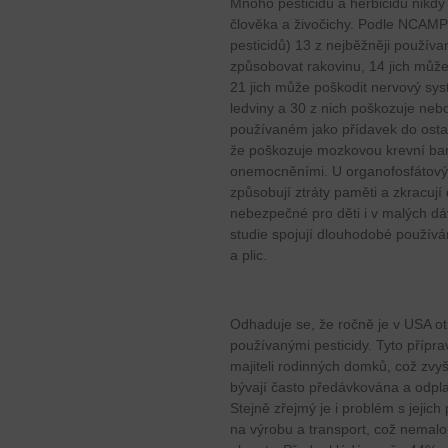
Mnoho pesticidů a herbicidů nikdy
člověka a živočichy. Podle NCAMP 
pesticidů) 13 z nejběžněji používa
způsobovat rakovinu, 14 jich může
21 jich může poškodit nervový sys
ledviny a 30 z nich poškozuje ne
používaném jako přídavek do ostatn
že poškozuje mozkovou krevní bari
onemocněními. U organofosfátovýc
způsobují ztráty paměti a zkracuj
nebezpečné pro děti i v malých dáv
studie spojují dlouhodobé používá
a plic.
Odhaduje se, že ročně je v USA ot
používanými pesticidy. Tyto příp
majiteli rodinných domků, což zvyš
bývají často předávkována a odpla
Stejně zřejmý je i problém s jejich 
na výrobu a transport, což nemalo