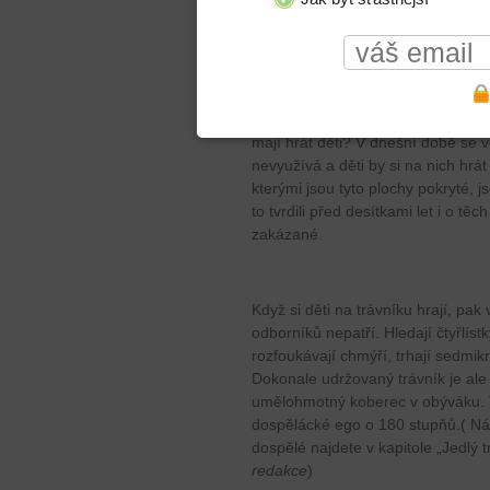
Děti jako důvod?
Každý obhájce trávníků skončí na
mají hrát děti? V dnešní době se v
nevyužívá a děti by si na nich hrá
kterými jsou tyto plochy pokryté, j
to tvrdili před desítkami let i o tě
zakázané.
Když si děti na trávníku hrají, pak
odborníků nepatří. Hledají čtyřlíst
rozfoukávají chmýří, trhají sedmikr
Dokonale udržovaný trávník je ale t
umělohmotný koberec v obýváku. Tr
dospělácké ego o 180 stupňů.( Náv
dospělé najdete v kapitole „Jedlý t
redakce
)