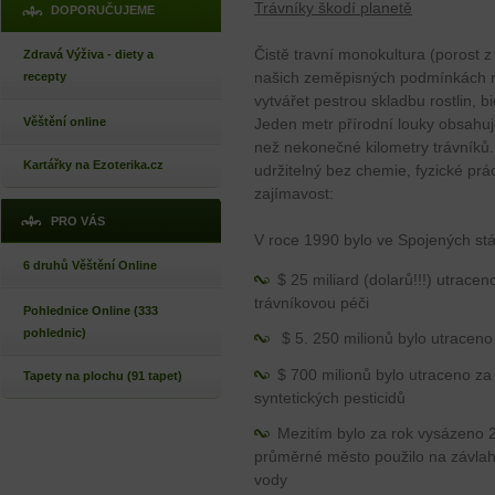
Trávníky škodí planetě
DOPORUČUJEME
Čistě travní monokultura (porost z 
Zdravá Výživa - diety a
našich zeměpisných podmínkách n
recepty
vytvářet pestrou skladbu rostlin, 
Věštění online
Jeden metr přírodní louky obsahuje
než nekonečné kilometry trávníků.
Kartářky na Ezoterika.cz
udržitelný bez chemie, fyzické prá
zajímavost:
PRO VÁS
V roce 1990 bylo ve Spojených stá
6 druhů Věštění Online
$ 25 miliard (dolarů!!!) utrace
trávníkovou péči
Pohlednice Online (333
pohlednic)
$ 5. 250 milionů bylo utraceno
$ 700 milionů bylo utraceno za
Tapety na plochu (91 tapet)
syntetických pesticidů
Mezitím bylo za rok vysázeno 2
průměrné město použilo na závlah
vody