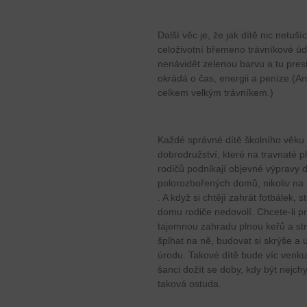
Další věc je, že jak dítě nic netu
celoživotní břemeno trávníkové úd
nenávidět zelenou barvu a tu prest
okrádá o čas, energii a peníze.(An
celkem velkým trávníkem.)
Každé správné dítě školního věku 
dobrodružství, které na travnaté 
rodičů podnikají objevné výpravy 
polorozbořených domů, nikoliv na
. A když si chtějí zahrát fotbálek, 
domu rodiče nedovolí. Chcete-li p
tajemnou zahradu plnou keřů a st
šplhat na ně, budovat si skrýše a 
úrodu. Takové dítě bude víc venku
šanci dožít se doby, kdy být nejc
taková ostuda.