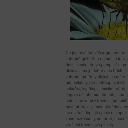
Co je právě ten váš argument pro 
zahradě golf? Kdo rozhodl o tom, 
deseticentimetrová pampeliška pekl
diktovala co je dobré a co hřích, 
zahradní potřeby diktují, co máte 
odpustků by jste měli kupovat kýble
sekačky, kypřiče, speciální hrábě
Teprve až toho budete mít plnou ga
sedmikráskami v trávníku odpuštěn
nové přípravky, malotraktůrky a h
se otvírají- lépe jít rychle nakupo
zase rozrůstat ty odporné, hnusn
vraždící trávníkové plevely.