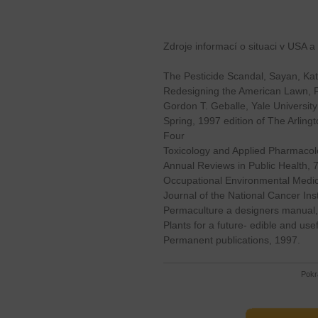
Zdroje informací o situaci v USA a 
The Pesticide Scandal, Sayan, Kath
Redesigning the American Lawn, F
Gordon T. Geballe, Yale Universit
Spring, 1997 edition of The Arlin
Four
Toxicology and Applied Pharmacol
Annual Reviews in Public Health, 
Occupational Environmental Medic
Journal of the National Cancer Inst
Permaculture a designers manual, B
Plants for a future- edible and use
Permanent publications, 1997.
Pokr