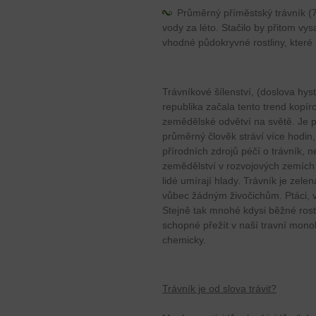
Průměrný příměstský trávník (7
vody za léto. Stačilo by přitom vys
vhodné půdokryvné rostliny, které 
Trávníkové šílenství, (doslova hy
republika začala tento trend kopíro
zemědělské odvětví na světě. Je
průměrný člověk stráví více hodin,
přírodních zdrojů péčí o trávník, ne
zemědělství v rozvojových zemích 
lidé umírají hlady. Trávník je zele
vůbec žádným živočichům. Ptáci, vče
Stejně tak mnohé kdysi běžné rostl
schopné přežít v naší travní mon
chemicky.
Trávník je od slova trávit?