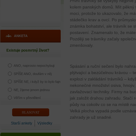
První trávníky se vyskytly nejprv
kolem panských domů. Mít pěkný t
moci, protože to ukazovalo, že m
stádečko krav a ovcí. Po průmyslov
známka bohatství, ale trávník se 
postavení. Znamenalo to, že máte 
ANKETA
Později se trávníky začaly společn
zmenšovaly.
Existuje posmrtný život?
Spásání a ruční sečení bylo nahra
ANO, naprosto nepochybuji
plýtvající a bezúčelnou krávou – t
SPÍŠE ANO, doufám v něj
explozi v zakládání trávníků – kd
SPÍŠE NE, i když by to bylo fajn
nekonečné množství osiva, hnojiv, 
NE, žijeme jenom jednou
zavlažovací techniky. Firmy na bu
jak založit drahou zahradu. Stačí r
Věřím v převtělení
půdy na cokoliv co se na místě nac
Velká plocha vypadá podle uznáva
zahrady je už snadné.
Starší ankety
Výsledky