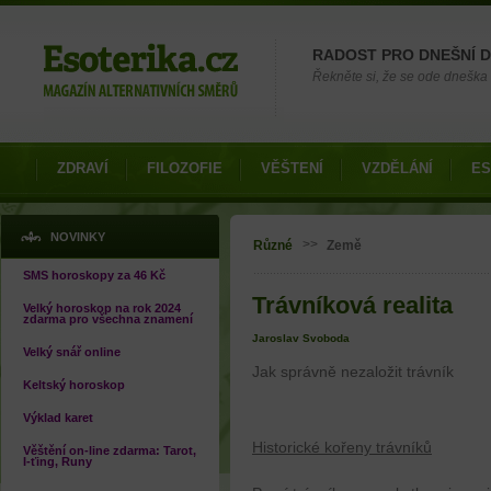
Možnosti výběru
RADOST PRO DNEŠNÍ 
Řekněte si, že se ode dneška 
ZDRAVÍ
FILOZOFIE
VĚŠTENÍ
VZDĚLÁNÍ
ES
Jste zde
NOVINKY
>>
Různé
Země
SMS horoskopy za 46 Kč
Trávníková realita
Velký horoskop na rok 2024
zdarma pro všechna znamení
Jaroslav Svoboda
Velký snář online
Jak správně nezaložit trávník
Keltský horoskop
Výklad karet
Historické kořeny trávníků
Věštění on-line zdarma: Tarot,
I-ťing, Runy