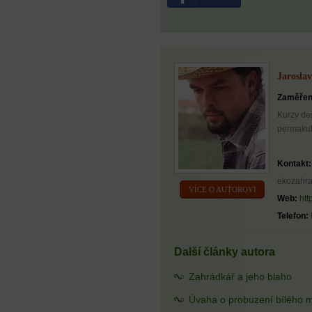
Jarosla
Zaměřen
Kurzy de
permakult
Kontakt:
ekozahr
VÍCE O AUTOROVI
Web:
htt
Telefon:
Další články autora
Zahrádkář a jeho blaho
Úvaha o probuzení bílého 