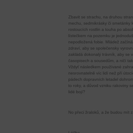
Zbavit se strachu, na druhou stra
mechu, sedmikrásky či smetánky lé
rostoucích rostlin a touha po abso
lístečkem na pozemku je jednoduš
nepodložená fobie. Mládež začíná ve 
zdraví, aby se společensky vyrovn
zakládá dokonalý trávník, aby se 
časopisech a sousedům, a ničí tak 
Vždyť následkem používané zahr
nesrovnatelně víc lidí než při útocí
pádech dopravních letadel dohroma
to roky, a důvod vzniku rakoviny 
lidé bojí?
No přeci žraloků, a že budou mít 
Léčba