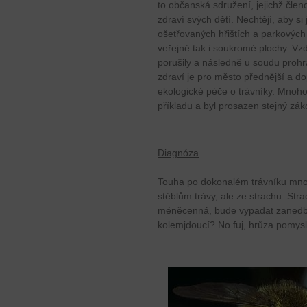
to občanská sdružení, jejichž člen
zdraví svých dětí. Nechtějí, aby si
ošetřovaných hřištích a parkových 
veřejné tak i soukromé plochy. Vzd
porušily a následně u soudu prohr
zdraví je pro město přednější a do
ekologické péče o trávníky. Mnoh
příkladu a byl prosazen stejný zák
Diagnóza
Touha po dokonalém trávníku mno
stéblům trávy, ale ze strachu. Str
méněcenná, bude vypadat zanedba
kolemjdoucí? No fuj, hrůza pomysle