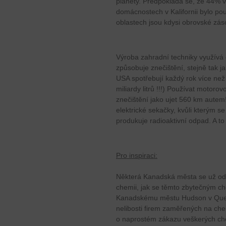
planety. Předpokládá se, že 44% 
domácnostech v Kalifornii bylo po
oblastech jsou kdysi obrovské zá
Výroba zahradní techniky využívá e
způsobuje znečištění, stejně tak 
USA spotřebují každý rok více ne
miliardy litrů !!!) Používat motoro
znečištění jako ujet 560 km autem!
elektrické sekačky, kvůli kterým se
produkuje radioaktivní odpad. A t
Pro inspiraci:
Některá Kanadská města se už od r
chemii, jak se těmto zbytečným che
Kanadskému městu Hudson v Queb
nelibosti firem zaměřených na che
o naprostém zákazu veškerých chem