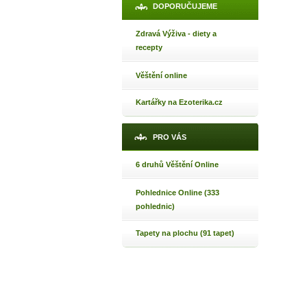
DOPORUČUJEME
Zdravá Výživa - diety a
recepty
Věštění online
Kartářky na Ezoterika.cz
PRO VÁS
6 druhů Věštění Online
Pohlednice Online (333
pohlednic)
Tapety na plochu (91 tapet)