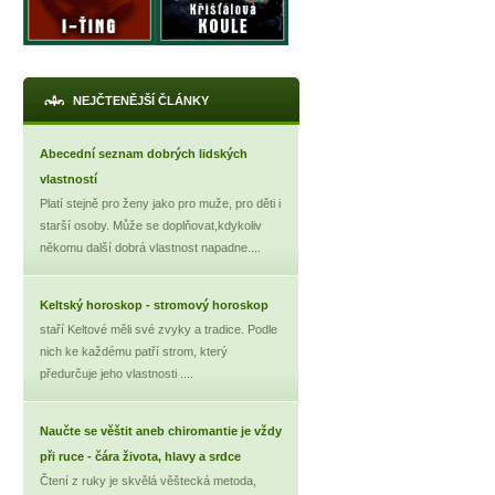
NEJČTENĚJŠÍ ČLÁNKY
Abecední seznam dobrých lidských
vlastností
Platí stejně pro ženy jako pro muže, pro děti i
starší osoby. Může se doplňovat,kdykoliv
někomu další dobrá vlastnost napadne....
Keltský horoskop - stromový horoskop
staří Keltové měli své zvyky a tradice. Podle
nich ke každému patří strom, který
předurčuje jeho vlastnosti ....
Naučte se věštit aneb chiromantie je vždy
při ruce - čára života, hlavy a srdce
Čtení z ruky je skvělá věštecká metoda,