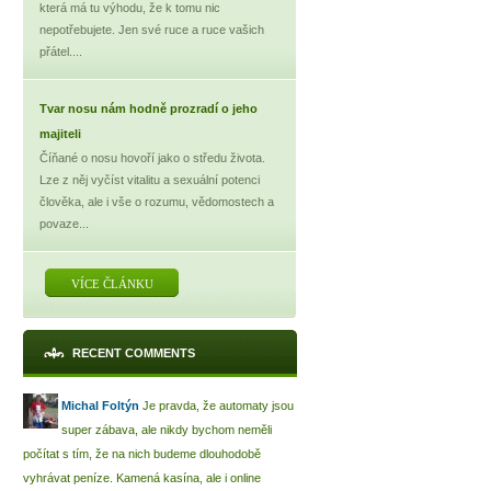
která má tu výhodu, že k tomu nic
nepotřebujete. Jen své ruce a ruce vašich
přátel....
Tvar nosu nám hodně prozradí o jeho
majiteli
Číňané o nosu hovoří jako o středu života.
Lze z něj vyčíst vitalitu a sexuální potenci
člověka, ale i vše o rozumu, vědomostech a
povaze...
VÍCE ČLÁNKU
RECENT COMMENTS
Michal Foltýn
Je pravda, že automaty jsou
super zábava, ale nikdy bychom neměli
počítat s tím, že na nich budeme dlouhodobě
vyhrávat peníze. Kamená kasína, ale i online