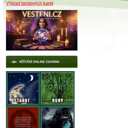
Výklad tarotových karet
VĚŠTĚNÍ ONLINE ZDARMA