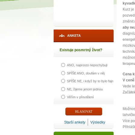
kyvadlo
Kurz je
pozvedn
změnit
aby ne
diagnóz
ANKETA
energet
mozkový
Existuje posmrtný život?
technik
možnost
terapeu
ANO, naprosto nepochybuji
SPÍŠE ANO, doufám v něj
Cena k
V ceně 
SPÍŠE NE, i když by to bylo fajn
Vede le
NE, žijeme jenom jednou
Začátek
Věřím v převtělení
Možnost
lahvičk
Více p
Starší ankety
Výsledky
Přihláš