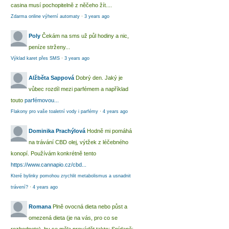
casina musí pochopitelně z něčeho žít....
Zdarma online výherní automaty
·
3 years ago
Poly
Čekám na sms už půl hodiny a nic,
peníze strženy...
Výklad karet přes SMS
·
3 years ago
Alžběta Sappová
Dobrý den. Jaký je
vůbec rozdíl mezi parfémem a například
touto
parfémovou...
Flakony pro vaše toaletní vody i parfémy
·
4 years ago
Dominika Prachýlová
Hodně mi pomáhá
na trávání CBD olej, výtžek z léčebného
konopí. Používám konkrétně tento
https://www.cannapio.cz/cbd...
Které bylinky pomohou zrychlit metabolismus a usnadnit
trávení?
·
4 years ago
Romana
Plně ovocná dieta nebo půst a
omezená dieta (je na vás, pro co se