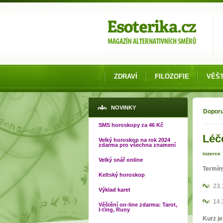
Možnosti výběru
ZDRAVÍ
FILOZOFIE
VĚŠT
Jste
NOVINKY
Dopor
SMS horoskopy za 46 Kč
Léče
Velký horoskop na rok 2024
zdarma pro všechna znamení
inzerce
Velký snář online
Termín
Keltský horoskop
23.
Výklad karet
14.
Věštění on-line zdarma: Tarot,
I-ťing, Runy
Kurz je