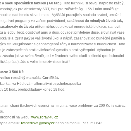
 a sadu speciálních tabulek ( 60 tab.).
Tuto techniku si osvojí naprosto každý .
 vhodný jak pro absolventy SRT, tak i pro začátečníky . LSVJ nám umožňuje
out se nad hmotu skrze hmotu . Vyšší Já pracující v souladu s vámi, umožní
 negativní programy ve vašem podvědomí,
zasáhnout do minulých životů tak,
zasahovaly do života přítomného,
odblokovat energetické blokace, stanovit
u a léčbu, léčit, očišťovat auru a duši, odvádět přivtělené duše, srovnávat vaše
ická těla, zjistit jaký je váš životní úkol a náplň, zasahovat do buněčné paměti a
ch struktur,působit na geopatogenní zóny a harmonizovat si budoucnost . Tato
a je zabezpečená proti ovlivňování kyvadla a proti vyčerpání. Výhodou je
 zásahu jak ve svém životě,tak i v životech svého okolí a klientů (profesionální
tická práce). Jde o velmi intenzivní seminář!!
urzu: 3 500 Kč
velice rozsáhlý manuál a Certifikát.
ktorka: Iva Hédlová – alternativní psychoterapeutka
 v 10 hod., předpokládaný konec 18 hod.
 namíchaní Bachových esencí na míru, na vaše problémy, za 200 Kč i s užívací
ou.
odrobností na webu:
www.zdravi4u.cz
ky na emailu:
ivahedlova@volny.cz
nebo na mobilu: 737 151 843