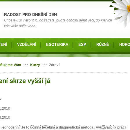
RADOST PRO DNEŠNÍ DEN
Chcete-li si vytvořit to, oč žádáte, buďte ochotní dělat věci, do kterých
vás vaše duše vede.
ENÍ
VZDĚLÁNÍ
ESOTERIKA
ESP
RŮZNÉ
HOR
 zde
>>
>>
učujeme Vám
Kurzy
Zdraví
ní skrze vyšší já
y:
1.2010
3.2010
 jednodenní. Je to účinná léčebná a diagnostická metoda , využívající k práci