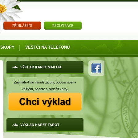
PŘIHLÁŠENÍ
REGISTRACE
OSKOPY
VĚŠTCI NA TELEFONU
VÝKLAD KARET MAILEM
Zajímáte-li se minulé životy, budoucnost a
věštění, nechte si vyložit karty.
VÝKLAD KARET TAROT