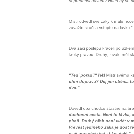
nepřednáší davům? Hned by se přiš
Mistr odvedl své žáky k malé říčce. 
zavažte si oči a vstupte na lávku."
Dva žáci poslepu kráčeli po úzkém
kroky pravou. Druhý, levák; měl sk
"Ted' porad'!"
řekl Mistr svému ka
uhni doprava? Dej jim oběma tu 
dva."
Dovedl oba chodce šťastně na bře
duchovní cesta. Není to lávka, al
piraň. Druhý břeh není vidět v m
Převést jediného žáka je dost t
mají prospěch leda hlasatelé."