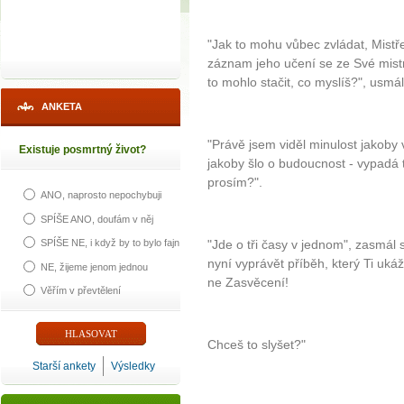
"Jak to mohu vůbec zvládat, Mistře
záznam jeho učení se ze Své mist
to mohlo stačit, co myslíš?", usmál
ANKETA
"Právě jsem viděl minulost jakoby 
Existuje posmrtný život?
jakoby šlo o budoucnost - vypadá t
prosím?".
ANO, naprosto nepochybuji
SPÍŠE ANO, doufám v něj
SPÍŠE NE, i když by to bylo fajn
"Jde o tři časy v jednom", zasmál s
nyní vyprávět příběh, který Ti uká
NE, žijeme jenom jednou
ne Zasvěcení!
Věřím v převtělení
Chceš to slyšet?"
Starší ankety
Výsledky