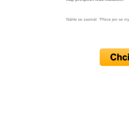
Náhle se zasmál.
"Přece jen se mý
10 tipů p
plnohodn
... všechny
Máte pocit, že jste unaveni hn
Ne
Jak mít více energie každ
Jak vnést do života rovno
Jak být šťastnější