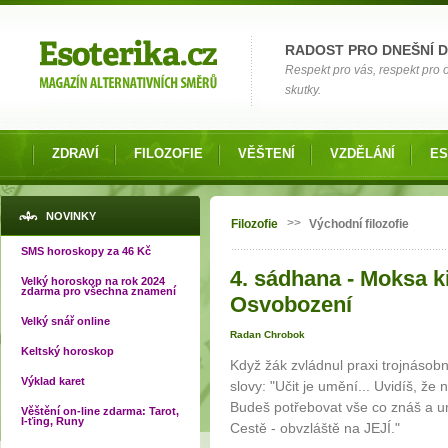
Možnosti výběru
RADOST PRO DNEŠNÍ 
Respekt pro vás, respekt pro
skutky.
ZDRAVÍ
FILOZOFIE
VĚŠTENÍ
VZDĚLÁNÍ
ES
Jste zde
NOVINKY
>>
Filozofie
Východní filozofie
SMS horoskopy za 46 Kč
4. sádhana - Moksa ki
Velký horoskop na rok 2024
zdarma pro všechna znamení
Osvobození
Velký snář online
Radan Chrobok
Keltský horoskop
Když žák zvládnul praxi trojnásobn
Výklad karet
slovy: "Učit je umění... Uvidíš, že 
Budeš potřebovat vše co znáš a um
Věštění on-line zdarma: Tarot,
I-ťing, Runy
Cestě - obvzláště na JEJÍ."