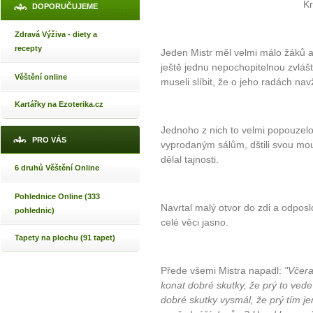
Kr
DOPORUČUJEME
Zdravá Výživa - diety a
recepty
Jeden Mistr měl velmi málo žáků a 
ještě jednu nepochopitelnou zvlášt
Věštění online
museli slíbit, že o jeho radách na
Kartářky na Ezoterika.cz
Jednoho z nich to velmi popouzelo.
PRO VÁS
vyprodaným sálům, dštili svou mo
dělal tajnosti.
6 druhů Věštění Online
Pohlednice Online (333
Navrtal malý otvor do zdi a odpos
pohlednic)
celé věci jasno.
Tapety na plochu (91 tapet)
Přede všemi Mistra napadl:
"Včera 
konat dobré skutky, že prý to ved
dobré skutky vysmál, že prý tím jen 