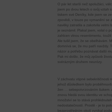
O pár let starší než spolužáci, válc
jsem po dvou letech o svůj vztah 
tiskem své Deníky, kde jsem se ze
zpovědi, v touze po vymanění se 
navěky zatratila a zakotvila velmi 
je seznámil. Plakal jsem, volal o 
zahlcen vlnou resentimentu, touž
Ale tušil jsem, že se obelhávám. M
domnívá se, že mu patří navždy. To
názor a potřebu poznávat další m
Pak mi došlo, že můj způsob život
svérázným druhem neurózy.
V záchvatu vtipné sebekritičnosti 
jehož důsledkem bylo proběhnuvší 
žen … sebepotvrzováním šukem. Ano
znovu hledá svou identitu ve schop
množství se to stává prohlédnute
nedostatečností. Prostě - je to p
bezprostředním okolí vynikal pod