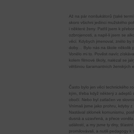
Až na pár nonšukátorů (také termí
skoro všichni jedinci mužského po
i některé ženy. Patřil jsem k přebo
ozbrojenosti, a napil-li jsem se a
věci. Kdybych jmenoval, znělo by 
doby… Bylo nás na škole několik př
Vonělo mi to. Pověst navíc získáva
kolem filmové školy, nalézal se ja
většinou šaramantních ženských 
Často bylo jen věcí technického r
kým, třeba když některý z adeptů 
obočí. Nebo byl zatlačen ve slovní
Vnímali jsme jako prohru, kdyby z
Nastával sklonek komunismu, posl
dusná a uzavřená, a přece voněla
událostí, a my jsme ty dny, šťastní
promilovávali, a nutili pedagogy k