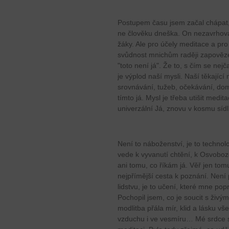
Postupem času jsem začal chápat
ne člověku dneška. On nezavrhoval
žáky. Ale pro účely meditace a pro
svůdnost mnichům raději zapověze
"toto není já". Že to, s čím se ne
je výplod naší mysli. Naší těkající
srovnávání, tužeb, očekávání, do
tímto já. Mysl je třeba utišit medit
univerzální Já, znovu v kosmu sí
Není to náboženství, je to technol
vede k vyvanutí chtění, k Osvobo
ani tomu, co říkám já. Věř jen to
nejpřímější cesta k poznání. Není 
lidstvu, je to učení, které mne pop
Pochopil jsem, co je soucit s živým
modlitba přála mír, klid a lásku 
vzduchu i ve vesmíru… Mé srdce se