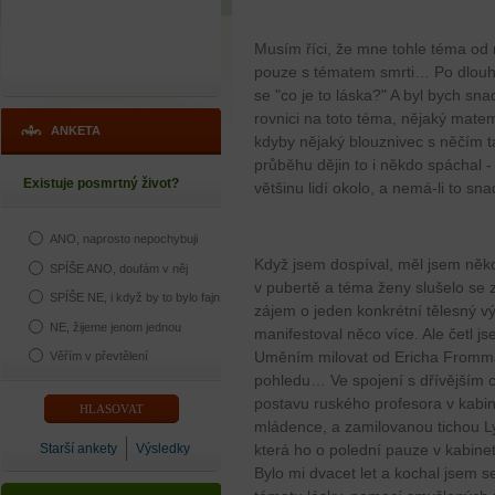
Musím říci, že mne tohle téma od 
pouze s tématem smrti… Po dlouhá
se "co je to láska?" A byl bych sn
rovnici na toto téma, nějaký mate
ANKETA
kdyby nějaký blouznivec s něčím ta
průběhu dějin to i někdo spáchal -
Existuje posmrtný život?
většinu lidí okolo, a nemá-li to sn
ANO, naprosto nepochybuji
Když jsem dospíval, měl jsem něko
SPÍŠE ANO, doufám v něj
v pubertě a téma ženy slušelo se z
SPÍŠE NE, i když by to bylo fajn
zájem o jeden konkrétní tělesný v
NE, žijeme jenom jednou
manifestoval něco více. Ale četl j
Uměním milovat od Ericha Fromma
Věřím v převtělení
pohledu… Ve spojení s dřívějším 
postavu ruského profesora v kabi
mládence, a zamilovanou tichou Ly
Starší ankety
Výsledky
která ho o polední pauze v kabinet
Bylo mi dvacet let a kochal jsem s