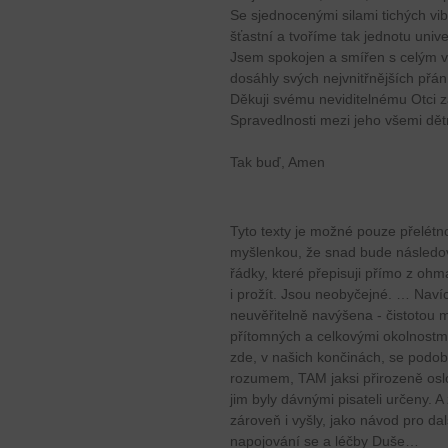
Se sjednocenými silami tichých vibr
šťastní a tvoříme tak jednotu unive
Jsem spokojen a smířen s celým ve
dosáhly svých nejvnitřnějších přán
Děkuji svému neviditelnému Otci 
Spravedlnosti mezi jeho všemi dět
Tak buď, Amen
Tyto texty je možné pouze přelétn
myšlenkou, že snad bude následova
řádky, které přepisuji přímo z ohm
i prožít. Jsou neobyčejné. … Navíc 
neuvěřitelně navýšena - čistotou 
přítomných a celkovými okolnostmi
zde, v našich končinách, se pod
rozumem, TAM jaksi přirozeně oslo
jim byly dávnými pisateli určeny. A
zároveň i vyšly, jako návod pro dal
napojování se a léčby Duše…