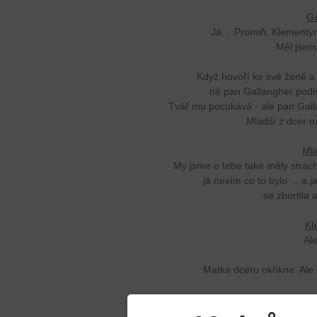
Ga
Já… Promiň, Klementýno
Měl jsem
Když hovoří ke své ženě 
ně pan Gallangher podíva
Tvář mu pocukává - ale pan Galla
Mladší z dcer n
Mla
My jsme o tebe také měly strach
já nevím co to bylo ... a 
se zbortila 
Kl
Al
Matka dceru okřikne. Ale i 
Kl
Zeptej se tatínka,