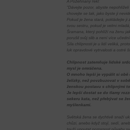
A Požehnaný řekl:
"Dávejte pozor, abyste nepohlížel
chovejte se tak, jako byste ji nevid
Pokud je žena stará, pokládejte ji
svou sestru, pokud je velmi mladá,
Šramana, který pohlíží na ženu jak
porušil svůj slib a není více uče
Síla chlípnosti je u lidí veliká, pro
luk opravdové vytrvalosti a ostré š
Chlípnost zatemňuje lidské srd
mysl je omráčena.
O mnoho lepší je vypálit si obě
želízky, než povzbuzovat v sob
ženskou postavu s chlípnými t
Je lepší dostat se do tlamy roz
sekeru kata, než přebývat se ž
myšlenkami.
Světská žena se dychtivě snaží uka
chůzi, anebo když stojí, sedí, an
touží upoutat pozornost půvaby své