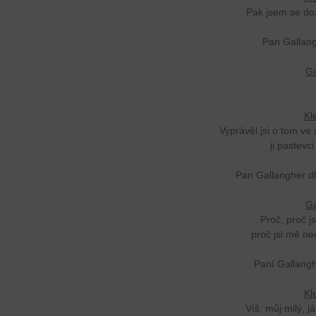
Pak jsem se doz
Pan Gallan
Ga
Kl
Vyprávěl jsi o tom ve spa
ji pastevci
Pan Gallangher dl
Ga
Proč, proč js
proč jsi mě ne
Paní Gallang
Kl
Víš, můj milý, 