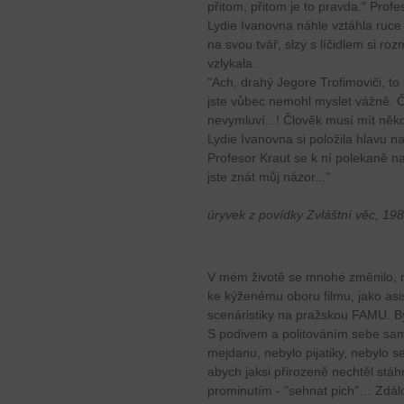
přitom, přitom je to pravda." Profe
Lydie Ivanovna náhle vztáhla ruce 
na svou tvář, slzy s líčidlem si r
vzlykala.
"Ach, drahý Jegore Trofimoviči, to p
jste vůbec nemohl myslet vážně. Č
nevymluví...! Člověk musí mít něk
Lydie Ivanovna si položila hlavu n
Profesor Kraut se k ní polekaně na
jste znát můj názor..."
úryvek z povídky Zvláštní věc, 19
V mém životě se mnohé změnilo, ne
ke kýženému oboru filmu, jako as
scenáristiky na pražskou FAMU. Byl
S podivem a politováním sebe sa
mejdanu, nebylo pijatiky, nebylo s
abych jaksi přirozeně nechtěl stáh
prominutím - "sehnat pich"… Zdál