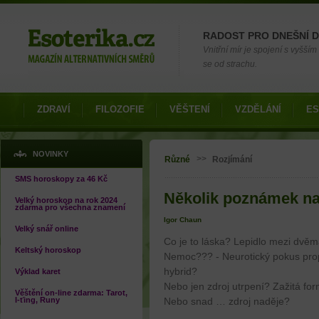
Možnosti výběru
RADOST PRO DNEŠNÍ 
Vnitřní mír je spojení s vyšš
se od strachu.
ZDRAVÍ
FILOZOFIE
VĚŠTENÍ
VZDĚLÁNÍ
ES
Jste zde
NOVINKY
>>
Různé
Rozjímání
SMS horoskopy za 46 Kč
Několik poznámek n
Velký horoskop na rok 2024
zdarma pro všechna znamení
Igor Chaun
Velký snář online
Co je to láska? Lepidlo mezi dvěm
Keltský horoskop
Nemoc??? - Neurotický pokus propo
hybrid?
Výklad karet
Nebo jen zdroj utrpení? Zažitá f
Věštění on-line zdarma: Tarot,
I-ťing, Runy
Nebo snad … zdroj naděje?