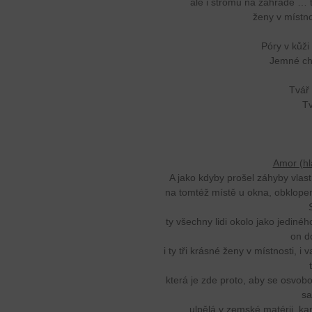
ale i stromů na zahradě … t
ženy v místn
Póry v kůži
Jemné ch
Tvář
Tv
Amor (hl
A jako kdyby prošel záhyby vlast
na tomtéž místě u okna, obklopen 
ty všechny lidi okolo jako jedinéh
on do
i ty tři krásné ženy v místnosti, i 
která je zde proto, aby se osvobod
sa
ulpělá v zemské matérii, ka