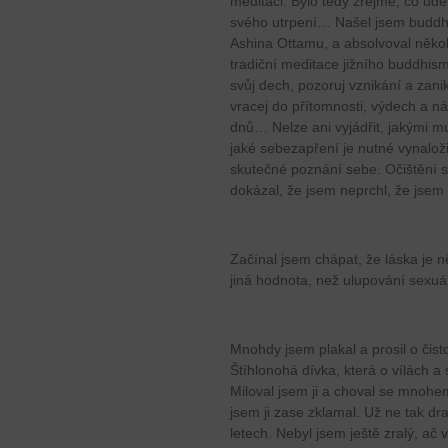
meditaci. Bylo tedy zřejmé, co uděl
svého utrpení… Našel jsem buddhi
Ashina Ottamu, a absolvoval někol
tradiční meditace jižního buddhism
svůj dech, pozoruj vznikání a zani
vracej do přítomnosti, výdech a n
dnů… Nelze ani vyjádřit, jakými 
jaké sebezapření je nutné vynaložit
skutečné poznání sebe. Očištění se
dokázal, že jsem neprchl, že jsem
Začínal jsem chápat, že láska je n
jiná hodnota, než ulupování sexuá
Mnohdy jsem plakal a prosil o čisto
Štíhlonohá dívka, která o vílách a
Miloval jsem ji a choval se mnohe
jsem ji zase zklamal. Už ne tak dr
letech. Nebyl jsem ještě zralý, ač v