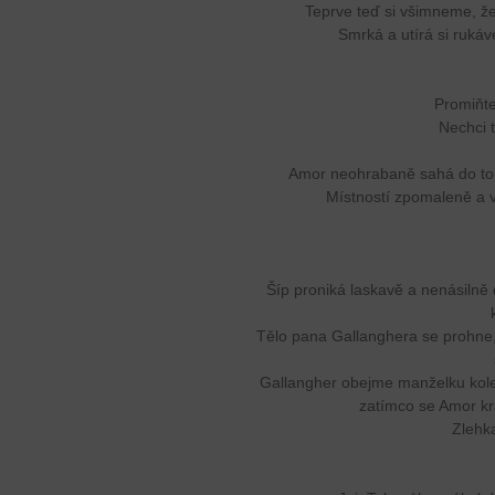
Teprve teď si všimneme, že
Smrká a utírá si ruká
Promiňt
Nechci 
Amor neohrabaně sahá do toul
Místností zpomaleně a 
Šíp proniká laskavě a nenásilně 
Tělo pana Gallanghera se prohne,
Gallangher obejme manželku kolem
zatímco se Amor kr
Zlehk