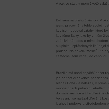
A pak se stala v mém životě zvlášt
Byl jsem na prahu čtyřicítky. V ok
jsem, pracovně, v téhle společnos
kdy jsem budoval vztahy, které byl
kdy téma lásky jako by v mém živ
zdánlivě náhodou a mimochodem, 
skupinkou spřátelených lidí odjel
pralesa. Na několik měsíců. Že pr
částečně jsem věděl, do čeho jdu.
Brazílie má snad největší počet re
jen pár set či dokonce pár desítek
hledají Boha - a nalézají, v přímé
mnoha dnech putování letadlem, b
do malé vesnice a žil v dřevěné ch
Ve vesnici se nalézal dřevěný koste
kruhový půdorys a středobodem byl 