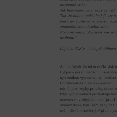
nezlomné srdce.
Jak tedy máte hlídat sebe samé?
Tak, že budete pokládat její slzy a
tvary, její svislá ramena a její ro
zmocnění se mužského srdce.
Hovořím vám proto, držte své srd
svobodu."
Kapitola XXXIV. z knihy Buddhovo
Samozřejmě, že mi to nešlo. Jak 
Byl jsem pořád hledající, neukotve
syn matkou vychovávaný, matkou
Potřeboval jsem ženský element. 
náruč, jako kdyby provždy odsouze
když tygr v manéži proskakuje hoří
stavech viny, když jsem se "prasi
studentským, balil jsem ženy bez r
svým dívkám nevěrný. A přesto jse