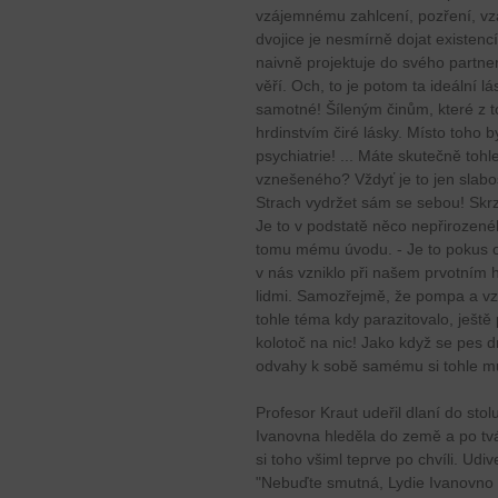
vzájemnému zahlcení, pozření, v
dvojice je nesmírně dojat existenc
naivně projektuje do svého partner
věří. Och, to je potom ta ideální l
samotné! Šíleným činům, které z to
hrdinstvím čiré lásky. Místo toho b
psychiatrie! ... Máte skutečně toh
vznešeného? Vždyť je to jen slabo
Strach vydržet sám se sebou! Skr
Je to v podstatě něco nepřirozené
tomu mému úvodu. - Je to pokus o 
v nás vzniklo při našem prvotním hří
lidmi. Samozřejmě, že pompa a vz
tohle téma kdy parazitovalo, ještě
kolotoč na nic! Jako když se pes dr
odvahy k sobě samému si tohle mů
Profesor Kraut udeřil dlaní do sto
Ivanovna hleděla do země a po tváři
si toho všiml teprve po chvíli. Udi
"Nebuďte smutná, Lydie Ivanovno ..