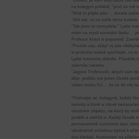
"Ovšem, já vám svůj názor rád řek
na kolegyni pohlédl, "proč se mě n
"Mně to přijde jako ... docela zají
"Ach tak, vy na tohle téma budete
"Tak jsem to nemyslela." Lydie Ivan
mám na mysli normální lásku ... j
Profesor Kraut si poposedl. Zavrtě
"Prosím vás, vždyť vy jste vědkyně
si proboha reálně spočítejte, co to v
Lydie Ivanovna zbledla. Působila 
zalomila rukama.
"Jegore Trofimoviči, abych vám do
děje, jestliže má jeden člověk pocit
vůbec mohu říci ... že se do něj za
"Podívejte se, kolegyně, každý čl
samoty a tísně a citové nenasyceno
vhodném objektu, na který by mohl
podělit a ulehčit si. Každý člověk
permanentně roztočené laso, kter
všestranně ochotnou bytost k příjm
dva hledači, frustrovaní na přibli