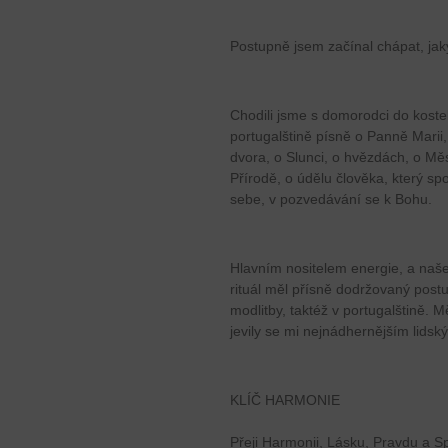
Postupně jsem začínal chápat, jaký
Chodili jsme s domorodci do kostela
portugalštině písně o Panně Marii
dvora, o Slunci, o hvězdách, o Měs
Přírodě, o údělu člověka, který sp
sebe, v pozvedávání se k Bohu.
Hlavním nositelem energie, a naše
rituál měl přísně dodržovaný pos
modlitby, taktéž v portugalštině. M
jevily se mi nejnádhernějším lids
KLÍČ HARMONIE
Přeji Harmonii, Lásku, Pravdu a S