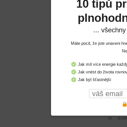
10 tipů p
Vždyť je
plnohodn
Pan Gallangher n
... všechny
Ga
Ale já ... j
Máte pocit, že jste unaveni hn
Mla
Ne
Chceš
Jak mít více energie každ
Klementýna se k manželovi obrátí 
Jak vnést do života rovno
Kl
Jak být šťastnější
Hlavně ž
Pan Gallangher vypadá, ja
zhroutit. -
Ga
Já ... já 