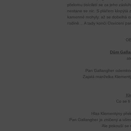
přelomu tisíciletí se za jeho zásl
nestane se nic. S pláčem klopýtá 
kamenné mohyly, až se dobelhá o
rodině… A tady končí Osvícení pan
OB
Dům Galla
at
Pan Gallangher odemkne
Zajatá manželka Klementý
Kl
Co se ti
Hlas Klementýny překy
Pan Gallangher je zničený a ušmu
Ale pokouší se 