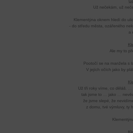
Ga
Už nečekám, už neček
Klementýna oknem hledí do ulice
- do středu města, ozářeného nekon
a 
Kl
Ale my to př
Pootočí se na manžela s 
V jejích očích jako by pl
Kl
Už tři roky víme, co děláš. …
tak jsme to … jako … nevědě
že jsme slepé, že nevidíme
z domu, tvé výmluvy, ty h
Klementýn
Kl