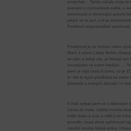
ponechat… Tehdy začala moje éra a
poznání o rozmanitosti světa, o ne
skromnosti a ohromující pokoře lid
jakým se to jeví, což je mimocho
Poněkud nespravedlivě zavrhoval j
Považoval je za mrtvou větev vývo
Marii, k učení Lásky těchto úžasný
se vám a miluji vás, já hloupý syn
neustávám ve svém hledání... - Te
jsem si najít cestu k tomu, co je 
to. Ale to bych předbíhal ve svém 
přestože z nutných důvodů i o m
V Indii setkal jsem se s tibetským d
Cesta do Indie. Udělal mnoha divák
Indie lásku a úctu a vtělil ji do t
povedlo, snad skrze upřímnost výpo
otevřel mnohá lidská srdce. Umaza