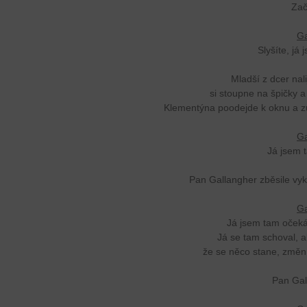
Zač
Ga
Slyšíte, já
Mladší z dcer nali
si stoupne na špičky 
Klementýna poodejde k oknu a zů
Ga
Já jsem 
Pan Gallangher zběsile vykř
Ga
Já jsem tam očeká
Já se tam schoval, a
že se něco stane, změní 
Pan Gal