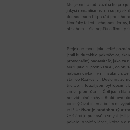
Měl jsem ho rád, vážil si ho pro je
jakýsi romantismus, on se prý sku
dodnes mám Filipa rád pro jeho 
filmařský talent, schopnost formy
obsahem… Ale nepíšu o filmu, píšu
Projelo to mnou jako velké poznání
jestli budu takhle pokračovat, sko
prostopášný padesátník, jako zest
tváři, jako ti "podnikatelé", co ob
nabízejí dívkám v minisukních, že 
stanice Rozkoš! … Došlo mi, že ne
třicítce… Toužil jsem být lepším 
znovu přemožen… Četl jsem literatu
neuvěřitelné knihy o Buddhově učen
co celý život cítím a bojím se vyjá
totiž že
život je prodchnutý utrp
že štěstí je prchavé a smysl, je-li j
pokoře, a také v lásce, kráse a du