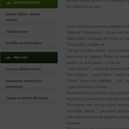
tématu lásky, pomocí smyšlených p
DOPORUČUJEME
jim vkládám do úst…
Zdravá Výživa - diety a
recepty
Lydie Ivanovna pomalu otevřela oč
Věštění online
"Jegore Trofimoviči ... já se vás 
Hlas Lydie Ivanovny byl tichý a na
Kartářky na Ezoterika.cz
"No prosím, ptejte se."
"Já bych chtěla vědět, co si myslíte
Ivanovna se zajíkla. Plaše se usmív
PRO VÁS
vědět, co si myslíte ... o lásce."
"Jak o lásce?" zeptal se profesor K
6 druhů Věštění Online
"No o lásce ... mezi lidmi," zadrhl 
"Hmm, to je dost zvláštní … věc, k
Pohlednice Online (333
Lydie Ivanovna mlčela.
pohlednic)
Profesor Kraut vzal do ruky vypů
Tapety na plochu (91 tapet)
lenkovitě ji přemístil o několik cent
"No dobře, ale ono je nutné otázku 
rozsáhlá. Nelze..." profesor opět p
tolik zbývá do konce polední pauzy,
rameny.