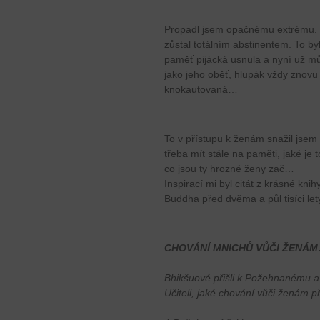
Propadl jsem opačnému extrému. N
zůstal totálním abstinentem. To by
paměť pijácká usnula a nyní už mů
jako jeho oběť, hlupák vždy znovu
knokautovaná…
To v přístupu k ženám snažil jsem 
třeba mít stále na paměti, jaké je 
co jsou ty hrozné ženy zač…
Inspirací mi byl citát z krásné k
Buddha před dvěma a půl tisíci let
CHOVÁNÍ MNICHŮ VŮČI ŽENÁ
Bhikšuové přišli k Požehnanému a 
Učiteli, jaké chování vůči ženám p