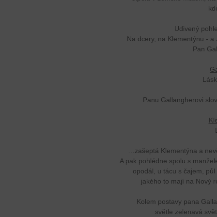
kd
Udivený pohl
Na dcery, na Klementýnu - a 
Pan Gal
Ga
Lás
Panu Gallangherovi slov
Kl
…zašeptá Klementýna a nevě
A pak pohlédne spolu s manžele
opodál, u tácu s čajem, půl 
jakého to mají na Nový r
Kolem postavy pana Gallang
světle zelenavá svět