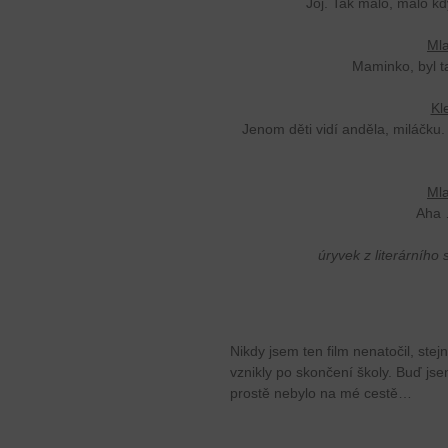
Joj. Tak málo, málo kd
Mla
Maminko, byl t
Kl
Jenom děti vidí anděla, miláčk
Mla
Aha 
úryvek z literárního
Nikdy jsem ten film nenatočil, stej
vznikly po skončení školy. Buď js
prostě nebylo na mé cestě…