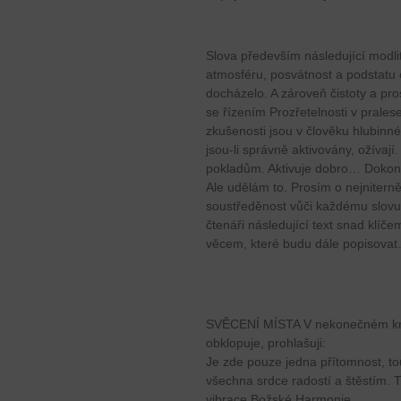
Slova především následující modli
atmosféru, posvátnost a podstatu 
docházelo. A zároveň čistoty a pro
se řízením Prozřetelnosti v prale
zkušenosti jsou v člověku hlubinn
jsou-li správně aktivovány, ožívají.
pokladům. Aktivuje dobro… Dokonce
Ale udělám to. Prosím o nejniterně
soustředěnost vůči každému slovu
čtenáři následující text snad klíč
věcem, které budu dále popisova
SVĚCENÍ MÍSTA V nekonečném kru
obklopuje, prohlašuji:
Je zde pouze jedna přítomnost, t
všechna srdce radostí a štěstím. T
vibrace Božské Harmonie.