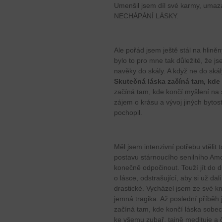
Umenšil jsem díl své karmy, umaza
NECHÁPÁNÍ LÁSKY.
Ale pořád jsem ještě stál na hlině
bylo to pro mne tak důležité, že 
navěky do skály. A když ne do skál
Skutečná láska začíná tam, kde
začíná tam, kde končí myšlení na
zájem o krásu a vývoj jiných bytost
pochopil.
Měl jsem intenzivní potřebu vtělit 
postavu stárnoucího senilního Amo
konečně odpočinout. Touží jít do d
o lásce, odstrašující, aby si už da
drastické. Vycházel jsem ze své kni
jemná tragika. Až poslední příběh 
začíná tam, kde končí láska sobe
ke všemu zubař, tajně medituje a č