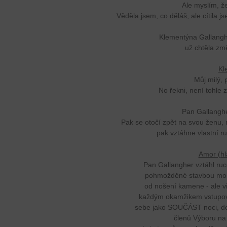
Ale myslím, že
Věděla jsem, co děláš, ale cítila j
Klementýna Gallangh
už chtěla zm
Kl
Můj milý, 
No řekni, není tohle 
Pan Gallangh
Pak se otočí zpět na svou ženu, n
pak vztáhne vlastní r
Amor (hl
Pan Gallangher vztáhl ruc
pohmožděné stavbou moh
od nošení kamene - ale vid
každým okamžikem vstupoval
sebe jako SOUČÁST noci, do
členů Výboru na 