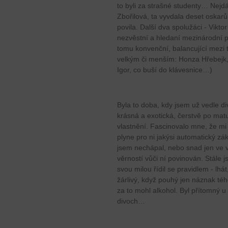
to byli za strašné studenty… Nejdá
Zbořilová, ta vyvdala deset oskar
povila. Další dva spolužáci - Vikto
nezvěstní a hledaní mezinárodní po
tomu konvenční, balancující mezi
velkým či menším: Honza Hřebejk, 
Igor, co buší do klávesnice…)
Byla to doba, kdy jsem už vedle di
krásná a exotická, čerstvě po matu
vlastnění. Fascinovalo mne, že mi 
plyne pro ni jakýsi automatický zá
jsem nechápal, nebo snad jen ve v
věrností vůči ní povinován. Stále 
svou milou řídil se pravidlem - lhát
žárlivý, když pouhý jen náznak téh
za to mohl alkohol. Byl přítomný 
divoch…