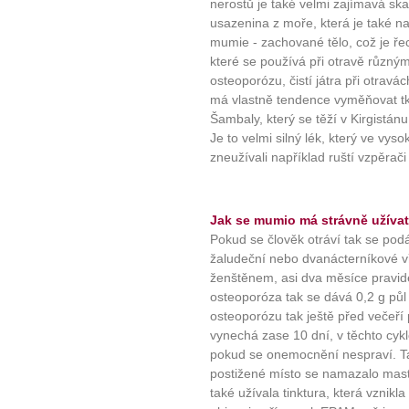
nerostů je také velmi zajímavá sk
usazenina z moře, která je také n
mumie - zachované tělo, což je řec
které se používá při otravě různými
osteoporózu, čistí játra při otravác
má vlastně tendence vyměňovat tká
Šambaly, který se těží v Kirgistánu
Je to velmi silný lék, který ve vys
zneužívali například ruští vzpěrači
Jak se mumio má strávně užíva
Pokud se člověk otráví tak se pod
žaludeční nebo dvanácterníkové v
ženštěnem, asi dva měsíce pravide
osteoporóza tak se dává 0,2 g půl
osteoporózu tak ještě před večeří 
vynechá zase 10 dní, v těchto c
pokud se onemocnění nespraví. Ta
postižené místo se namazalo mas
také užívala tinktura, která vznikl