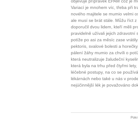
objevuje přípravek EPAM což je m
Variací je mnohem víc, třeba při tr
nového majitele se mumio velmi os
ale musí se brát stále. Můžu říct 
doporučil dvou lidem, kteří měli p
pravidelně užívali jejich zdravotní 
potíže po asi za měsíc zase vráti
pektoris, svalové bolesti a horečk
10 tipů p
pálení žáhy mumio za chvíli o potíži
která neutralizuje žaludeční kyseli
plnohodn
která byla na trhu před čtyřmi let
léčebné postupy, na co se používá
lékárnách nebo také u nás v prode
... všechny
nejúčinnější lék je považováno do
Máte pocit, že jste unaveni hn
Ne
Pokr
Jak mít více energie každ
Jak vnést do života rovno
Jak být šťastnější