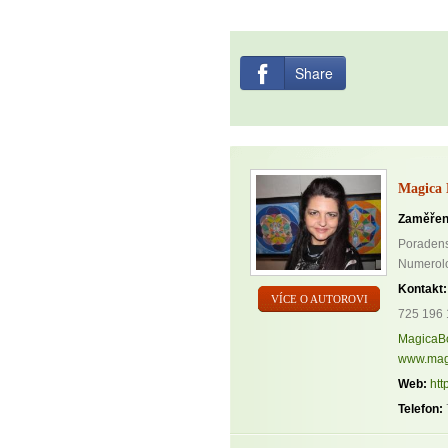
Share
Magica 
Zaměřen
Poradenst
Numerolog
Kontakt:
VÍCE O AUTOROVI
725 196 
MagicaB
www.mag
Web:
htt
Telefon: