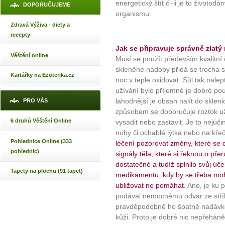
energetický štít či-li je to životo
DOPORUČUJEME
organismu.
Zdravá Výživa - diety a
recepty
Jak se připravuje správně zlatý
Věštění online
Musí se použít především kvalitní 
skleněné nádoby přidá se trocha so
Kartářky na Ezoterika.cz
noc v teple oxidovat. Sůl tak nale
užívání bylo příjemné je dobré po
lahodnější je obsah nalít do sklen
PRO VÁS
způsobem se doporučuje roztok už
6 druhů Věštění Online
vysadit nebo zastavit. Je to nejúči
nohy či ochablé lýtka nebo na kře
Pohlednice Online (333
léčení pozorovat změny, které se 
pohlednic)
signály těla, které si řeknou o přeru
dostatečné a tudíž splnilo svůj úč
Tapety na plochu (91 tapet)
medikamentu, kdy by se třeba moh
ubližovat ne pomáhat.
Ano, je ku p
podával nemocnému odvar ze stříbra
pravděpodobně ho špatně nadávko
kůži. Proto je dobré nic nepřeháně