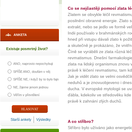
Co se nejčastěji pomocí zlata lé
Zlatem se obvykle léčil revmatism
posilnění obranné energie. Zlato se
extrakt, nebo se jedlo ve formě ve
Indii používalo v brahmánských 
ANKETA
hned při vstupu dávali zlato k pož
a skutečně je prokázáno, že vnitřní
Existuje posmrtný život?
Číně se vyráběli ze zlata různá léč
revmatismus. Dnešní farmakologi
zlata na lidský organismus znovu vr
ANO, naprosto nepochybuji
právě k léčení revmatismu, tam kd
SPÍŠE ANO, doufám v něj
Jak je vidět zlato se velmi osvědčilo
SPÍŠE NE, i když by to bylo fajn
neduhů a je znovuobjeveno i dnes.
NE, žijeme jenom jednou
ducha. V evropské mytologii se uvá
ďábla, kdekoliv ve středověku kde 
Věřím v převtělení
právě k zahnání zlých duchů.
Starší ankety
Výsledky
A co stříbro?
Stříbro bylo užíváno jako energetic