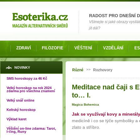
Možnosti výběru
RADOST PRO DNEŠNÍ 
Všímejte si jaké obrazy vysílá
jít dál?
ZDRAVÍ
FILOZOFIE
VĚŠTENÍ
VZDĚLÁNÍ
ES
Jste zde
NOVINKY
>>
Různé
Rozhovory
SMS horoskopy za 46 Kč
Meditace nad čaji s
Velký horoskop na rok 2024
zdarma pro všechna znamení
to… I.
Velký snář online
Magica Bohemica
Keltský horoskop
Jak se využívají kovy a minerály
Výklad karet
medicíně i co se týče symboliky a 
zlato a stříbro.
Věštění on-line zdarma: Tarot,
I-ťing, Runy