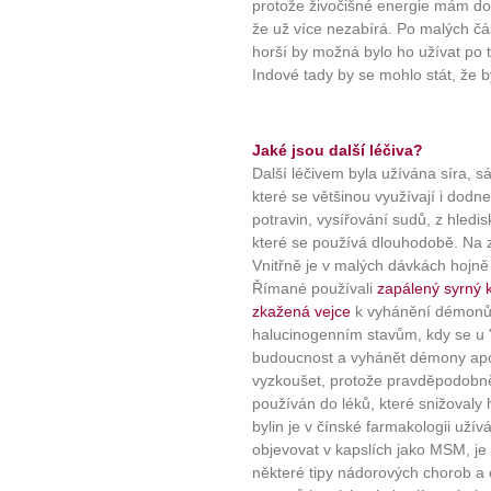
protože živočišné energie mám dos
že už více nezabírá. Po malých čá
horší by možná bylo ho užívat po t
Indové tady by se mohlo stát, že by
Jaké jsou další léčiva?
Další léčivem byla užívána síra, s
které se většinou využívají i dodn
potravin, vysířování sudů, z hledis
které se používá dlouhodobě. Na z
Vnitřně je v malých dávkách hojn
Římané používali
zapálený syrný
zkažená vejce
k vyhánění démonů.
halucinogenním stavům, kdy se u "
budoucnost a vyhánět démony apo
vyzkoušet, protože pravděpodobně
používán do léků, které snižovaly 
bylin je v čínské farmakologii uží
objevovat v kapslích jako MSM, je 
některé tipy nádorových chorob a 