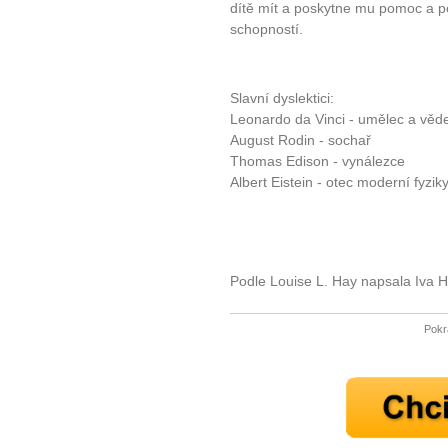
dítě mít a poskytne mu pomoc a p
schopností.
Slavní dyslektici:
Leonardo da Vinci - umělec a věd
August Rodin - sochař
Thomas Edison - vynálezce
Albert Eistein - otec moderní fyzik
10 tipů p
Podle Louise L. Hay napsala Iva 
plnohodn
Pokr
... všechny
Máte pocit, že jste unaveni hn
Ne