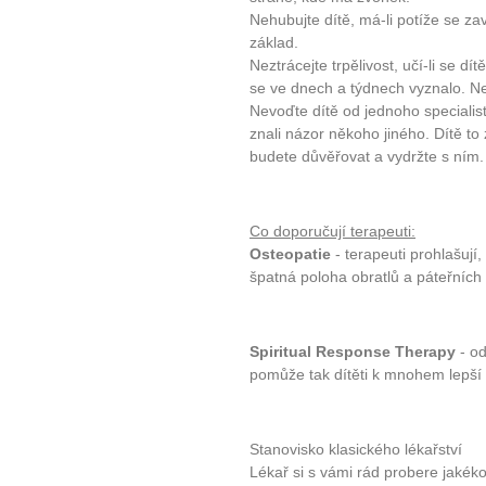
Nehubujte dítě, má-li potíže se z
základ.
Neztrácejte trpělivost, učí-li se d
se ve dnech a týdnech vyznalo. Nef
Nevoďte dítě od jednoho specialist
znali názor někoho jiného. Dítě to
budete důvěřovat a vydržte s ním.
Co doporučují terapeuti:
Osteopatie
- terapeuti prohlašují
špatná poloha obratlů a páteřních
Spiritual Response Therapy
- od
pomůže tak dítěti k mnohem lepší o
Stanovisko klasického lékařství
Lékař si s vámi rád probere jakéko