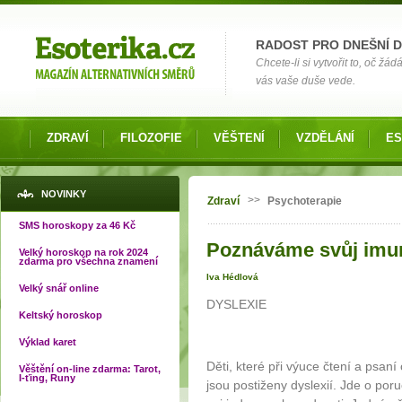
Možnosti výběru
RADOST PRO DNEŠNÍ 
Chcete-li si vytvořit to, oč žá
vás vaše duše vede.
ZDRAVÍ
FILOZOFIE
VĚŠTENÍ
VZDĚLÁNÍ
ES
Jste zde
NOVINKY
>>
Zdraví
Psychoterapie
SMS horoskopy za 46 Kč
Poznáváme svůj imuni
Velký horoskop na rok 2024
zdarma pro všechna znamení
Iva Hédlová
Velký snář online
DYSLEXIE
Keltský horoskop
Výklad karet
Děti, které při výuce čtení a psan
Věštění on-line zdarma: Tarot,
I-ťing, Runy
jsou postiženy dyslexií. Jde o poru