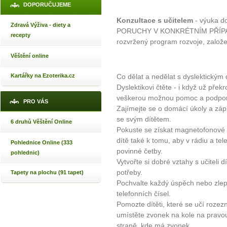
DOPORUČUJEME
Konzultace s učitelem
- výuka d
Zdravá Výživa - diety a
PORUCHY V KONKRÉTNÍM PŘÍPADĚ. 
recepty
rozvržený program rozvoje, založen
Věštění online
Kartářky na Ezoterika.cz
Co dělat a nedělat s dyslektickým
Dyslektikovi čtěte - i když už přek
veškerou možnou pomoc a podporu
PRO VÁS
Zajímejte se o domácí úkoly a záp
se svým dítětem.
6 druhů Věštění Online
Pokuste se získat magnetofonové 
dítě také k tomu, aby v rádiu a tele
Pohlednice Online (333
povinné četby.
pohlednic)
Vytvořte si dobré vztahy s učiteli dí
potřeby.
Tapety na plochu (91 tapet)
Pochvalte každý úspěch nebo zlep
telefonních čísel.
Pomozte dítěti, které se učí rozez
umístěte zvonek na kole na pravou
straně, kde má zvonek.