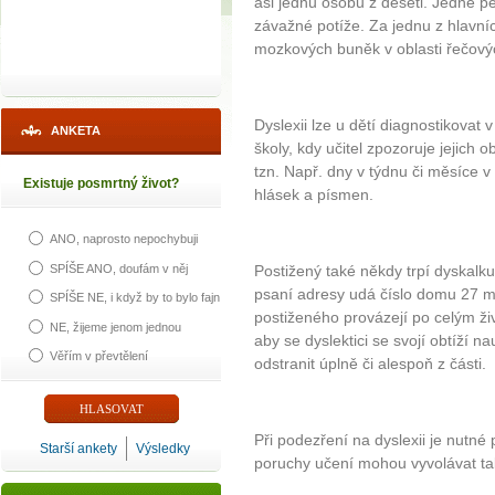
asi jednu osobu z deseti. Jedné 
závažné potíže. Za jednu z hlavní
mozkových buněk v oblasti řečový
Dyslexii lze u dětí diagnostikova
ANKETA
školy, kdy učitel zpozoruje jejich o
tzn. Např. dny v týdnu či měsíce v
Existuje posmrtný život?
hlásek a písmen.
ANO, naprosto nepochybuji
SPÍŠE ANO, doufám v něj
Postižený také někdy trpí dyskalkuli
psaní adresy udá číslo domu 27 mís
SPÍŠE NE, i když by to bylo fajn
postiženého provázejí po celým živ
NE, žijeme jenom jednou
aby se dyslektici se svojí obtíží na
Věřím v převtělení
odstranit úplně či alespoň z části.
Při podezření na dyslexii je nutné 
Starší ankety
Výsledky
poruchy učení mohou vyvolávat ta