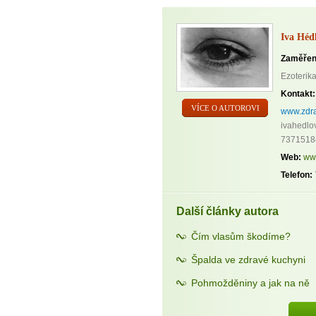
Iva Héd
Zaměřen
Ezoterika
Kontakt:
VÍCE O AUTOROVI
www.zdra
ivahedlo
7371518
Web:
ww
Telefon:
Další články autora
Čím vlasům škodíme?
Špalda ve zdravé kuchyni
Pohmožděniny a jak na ně