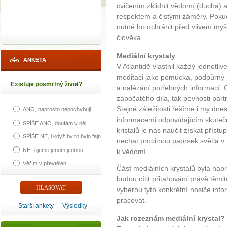
cvičením zklidnit vědomí (ducha) a
respektem a čistými záměry. Pokud
nutné ho ochránit před vlivem myš
člověka.
Mediální krystaly
ANKETA
V Atlantidě vlastnil každý jednotliv
meditaci jako pomůcka, podpůrný p
Existuje posmrtný život?
a nalézání potřebných informací. 
započatého díla, tak pevnosti partn
Stejné záležitosti řešíme i my dne
ANO, naprosto nepochybuji
informacemi odpovídajícím skute
SPÍŠE ANO, doufám v něj
kristalů je nás naučit získat příst
SPÍŠE NE, i když by to bylo fajn
nechat procitnou paprsek světla v
NE, žijeme jenom jednou
k vědomí.
Věřím v převtělení
Část mediálních krystalů byla nap
budou cítit přitahování právě těmito
vyberou tyto konkrétní nosiče inf
pracovat.
Starší ankety
Výsledky
Jak rozeznám mediální krystal?