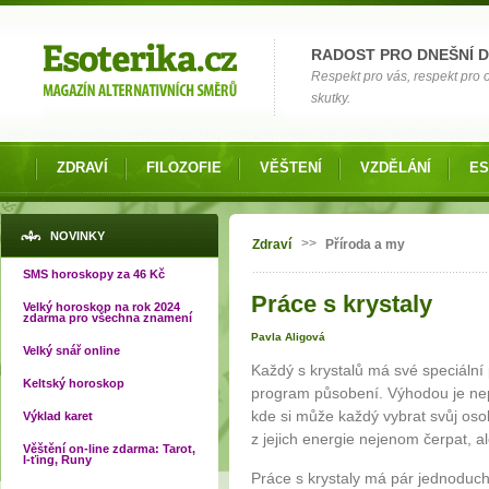
Možnosti výběru
RADOST PRO DNEŠNÍ 
Respekt pro vás, respekt pro
skutky.
ZDRAVÍ
FILOZOFIE
VĚŠTENÍ
VZDĚLÁNÍ
ES
Jste zde
NOVINKY
>>
Zdraví
Příroda a my
SMS horoskopy za 46 Kč
Práce s krystaly
Velký horoskop na rok 2024
zdarma pro všechna znamení
Pavla Aligová
Velký snář online
Každý s krystalů má své speciální 
Keltský horoskop
program působení. Výhodou je ne
kde si může každý vybrat svůj os
Výklad karet
z jejich energie nejenom čerpat, al
Věštění on-line zdarma: Tarot,
I-ťing, Runy
Práce s krystaly má pár jednoduc