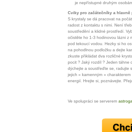
je nepřístupné druhým osobá
Cviky pro začátečníky a hlavně 
S krystaly se dá pracovat na počát
radost z kontaktu s nimi. Není tře
soustředění a klidné prostředí. Vyb
očistěte ho 1-3 hodinovou lázni z
pod tekoucí vodou. Hezky si ho osuš
na pohodlnou podložku a dejte kam
zkuste přikládat dva rozličné kryst
pocit ? Jaký rozdíl ? Jeden táhne 
dýchejte a soustřeďte se, radujte
jejich « kamenným » charakterem a
energií. Hrejte si, poznávejte. Pře
Ve spolupráci se serverem
astrog