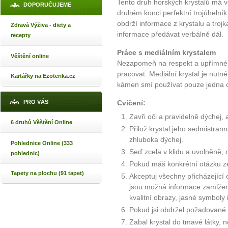
Tento druh horských krystalů má v
DOPORUČUJEME
druhém konci perfektní trojúhelník.
obdrží informace z krystalu a tro
Zdravá Výživa - diety a
informace předávat verbálně dál.
recepty
Práce s mediálním krystalem
Věštění online
Nezapomeň na respekt a upřímné 
pracovat. Mediální krystal je nutné
Kartářky na Ezoterika.cz
kámen smí používat pouze jedna 
PRO VÁS
Cvičení:
Zavři oči a pravidelně dýchej, 
6 druhů Věštění Online
Přilož krystal jeho sedmistran
zhluboka dýchej.
Pohlednice Online (333
Seď zcela v klidu a uvolněně, o
pohlednic)
Pokud máš konkrétní otázku ze
Tapety na plochu (91 tapet)
Akceptuj všechny přicházející 
jsou možná informace zamlžen
kvalitní obrazy, jasné symboly i
Pokud jsi obdržel požadované 
Zabal krystal do tmavé látky, n