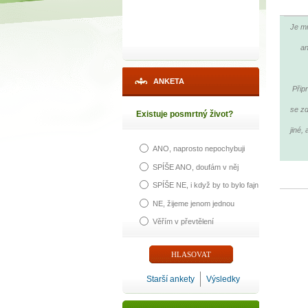
Je mn
an
ANKETA
Přip
se zd
Existuje posmrtný život?
jiné,
ANO, naprosto nepochybuji
SPÍŠE ANO, doufám v něj
SPÍŠE NE, i když by to bylo fajn
NE, žijeme jenom jednou
Věřím v převtělení
Starší ankety
Výsledky