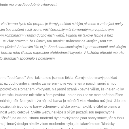
 bude mu pravděpodobně vyhovovat.
věcí kterou bych rád propral je černý podklad s bílým písmem a zelenými prvky.
ám bez mučení svoji averzi vůči černobílým či černorudým prvoplánovým
m kombinacím v rámci duchovních webů. Přijdou mi takové laciné a bez
 Je však pravdou, že Pútnici jsou prvními stránkami na kterých jsem tuto
ci přivítal. Ani nevím čím to je. Snad charismatickým logem decentně umístěným
 horním rohu či snad naprostou přehledností layoutu. V každém případě mé oko
to stránkách spočinulo s potěšením.
nne "pod čarou": Ano, tak na toto jsem se těšila. Černý nebo tmavý podklad
ať už duchovního či jiného zaměření - to je věčné téma našich sporů s mou
polovičkou Romanem Přikrylem. Na jedné straně - pevně věřím, že (nejen) díky
 i ve stáru budeme mít stále o čem povídat - na druhou se ve mne opět bouří ten
onální grafik. Nemyslím, že nějaká barva je méně či více vhodná než jiná. Jde o to
použije, jak jsou do té barvy včleněny grafické prvky, nakolik je čitelné písmo a
nost webu celkově. Světlé weby, nejlépe s bílým pozadí jsou nepochybně
y "čisté", na druhou stranu moderní dynamický trend jsou barvy tmavé, tón v tónu.
 mají tmavý design nikoliv v tom moderním stylu, ale takovém tom "klasicky