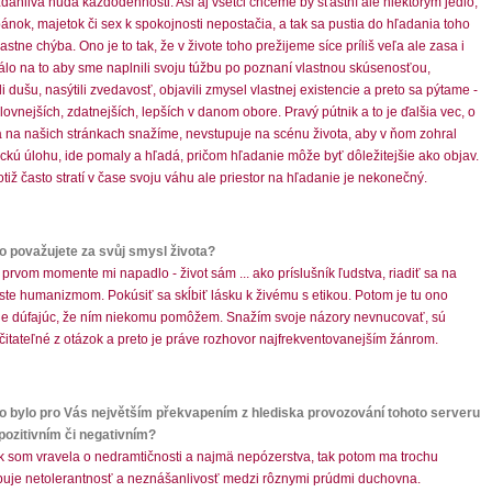
danlivá nuda každodennosti. Asi aj všetci chceme by šťastní ale niektorým jedlo,
spánok, majetok či sex k spokojnosti nepostačia, a tak sa pustia do hľadania toho
lastne chýba. Ono je to tak, že v živote toho prežijeme síce príliš veľa ale zasa i
málo na to aby sme naplnili svoju túžbu po poznaní vlastnou skúsenosťou,
li dušu, nasýtili zvedavosť, objavili zmysel vlastnej existencie a preto sa pýtame -
ilovnejších, zdatnejších, lepších v danom obore. Pravý pútnik a to je ďalšia vec, o
a na našich stránkach snažíme, nevstupuje na scénu života, aby v ňom zohral
ckú úlohu, ide pomaly a hľadá, pričom hľadanie môže byť dôležitejšie ako objav.
otiž často stratí v čase svoju váhu ale priestor na hľadanie je nekonečný.
Co považujete za svůj smysl života?
V prvom momente mi napadlo - život sám ... ako príslušník ľudstva, riadiť sa na
ste humanizmom. Pokúsiť sa skĺbiť lásku k živému s etikou. Potom je tu ono
ie dúfajúc, že ním niekomu pomôžem. Snažím svoje názory nevnucovať, sú
itateľné z otázok a preto je práve rozhovor najfrekventovanejším žánrom.
Co bylo pro Vás největším překvapením z hlediska provozování tohoto serveru
 pozitivním či negativním?
Ak som vravela o nedramtičnosti a najmä nepózerstva, tak potom ma trochu
uje netolerantnosť a neznášanlivosť medzi rôznymi prúdmi duchovna.