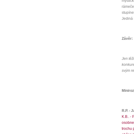
mystick
rámeček
stupíne
Jediná 
Závěr:
Jen těž
konkure
svým re
Miniro
R.P. - 
K.B.. -
osobne,
trochu 