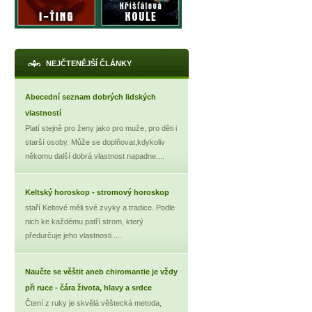
NEJČTENĚJŠÍ ČLÁNKY
Abecední seznam dobrých lidských
vlastností
Platí stejně pro ženy jako pro muže, pro děti i
starší osoby. Může se doplňovat,kdykoliv
někomu další dobrá vlastnost napadne....
X
Keltský horoskop - stromový horoskop
staří Keltové měli své zvyky a tradice. Podle
nich ke každému patří strom, který
předurčuje jeho vlastnosti ....
Naučte se věštit aneb chiromantie je vždy
při ruce - čára života, hlavy a srdce
Čtení z ruky je skvělá věštecká metoda,