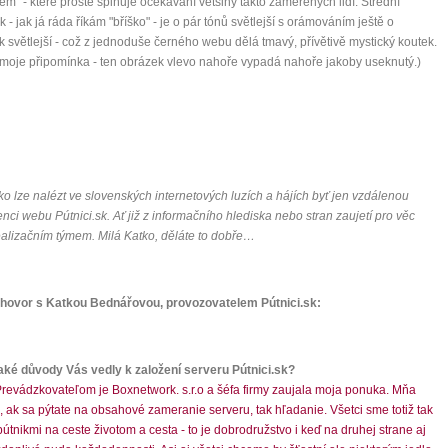
ém" - které prostě splňuje očekávání většiny takto zaměřených lidí. Střední
 - jak já ráda říkám "bříško" - je o pár tónů světlejší s orámováním ještě o
k světlejší - což z jednoduše černého webu dělá tmavý, přívětivě mystický koutek.
moje připomínka - ten obrázek vlevo nahoře vypadá nahoře jakoby useknutý.)
ko lze nalézt ve slovenských internetových luzích a hájích byť jen vzdálenou
nci webu Pútnici.sk. Ať již z informačního hlediska nebo stran zaujetí pro věc
alizačním týmem. Milá Katko, děláte to dobře…
zhovor s Katkou Bednářovou, provozovatelem Pútnici.sk:
Jaké důvody Vás vedly k založení serveru Pútnici.sk?
 Prevádzkovateľom je Boxnetwork. s.r.o a šéfa firmy zaujala moja ponuka. Mňa
 ak sa pýtate na obsahové zameranie serveru, tak hľadanie. Všetci sme totiž tak
pútnikmi na ceste životom a cesta - to je dobrodružstvo i keď na druhej strane aj