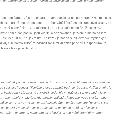
a naprogramování aplikace. Diskusní fórum jej do této hranice plně nahradí.
nne "pod čarou": Já a grafomanka? Nerozumím - a nechci rozumět! Ne, to musel
nějakou úplně jinou Sophianne…;-) Přidávání článků na net samotnými autory mi
e jako šťastné řešení. Ze zkušeností s prací na Duši mohu říci, že tak 90 %
 které nám autoři posílají jsou kvalitní a bez zaváhání je zveřejníme na našem
 - ale těch 10 % - no, jak to říct - ne každý je nadán publikovat své myšlenky. A
někdy stačí těmto autorům vysvětlit zepár základních principů a napodruhé už
oblém a hle - je tu článek.)
:
 jsou natolik poplatní designu webů Boxnetwork až je mi hloupé tuto celosvětově
u strukturu hodnotit. Nicméně u dvou atributů bych se rád zastavil. Tím prvním je
e. Vzhledem k všeobecné uvyklosti hledat hlavní nabídku serveru buď v levém
 a nebo nahoře v hlavičce, kde alespoň základní kategorie webu člověk najde
ně vypsány se mi jeví jako méně šťastný nápad umístit kompletní navigaci sice
 ale pouze v rolovací roletce. Podle mého názoru to ubírá na uživatelské
osti. Ovšem na druhou stranu pokud si člověk na tuto méně tradiční variantu