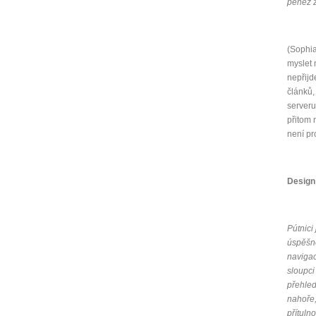
peněz z
(Sophia
myslet 
nepřijd
článků,
serveru
přitom 
není pr
Design
Pútnici
úspěšno
navigac
sloupci
přehled
nahoře,
přítuln