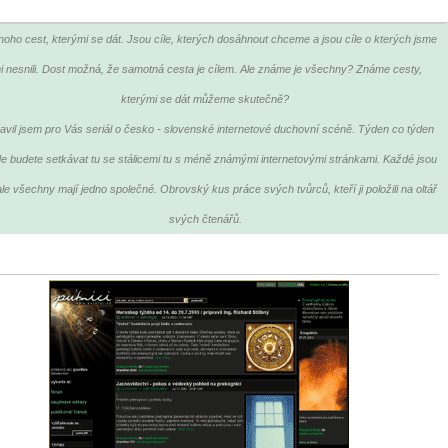
oho cest, kterými se dát. Jsou cíle, kterých dosáhnout chceme a jsou cíle o kterých jsme
i nesnili. Dost možná, že samotná cesta je cílem. Ale známe je všechny? Známe cesty,
kterými se dát můžeme skutečně?
ravil jsem pro Vás seriál o česko - slovenské internetové duchovní scéně. Týden co týden
e budete setkávat tu se stálicemi tu s méně známými internetovými stránkami. Každé jsou
 ale všechny mají jedno společné. Obrovský kus práce svých tvůrců, kteří ji položili na oltář
svých čtenářů.