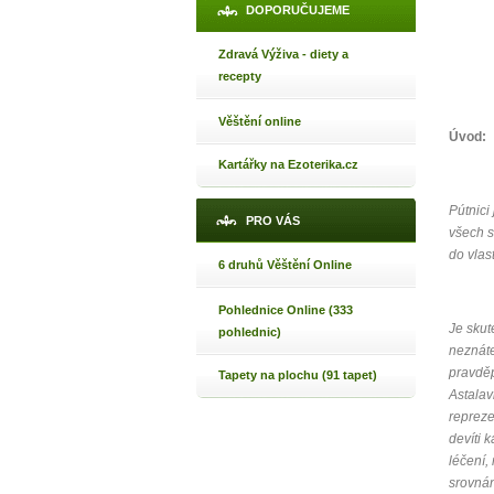
DOPORUČUJEME
Zdravá Výživa - diety a
recepty
Věštění online
Úvod:
Kartářky na Ezoterika.cz
Pútnici
PRO VÁS
všech s
do vlas
6 druhů Věštění Online
1
Pohlednice Online (333
Je skut
pohlednic)
p
neznáte
pravděp
Tapety na plochu (91 tapet)
Astalav
repreze
devíti 
Máte poc
léčení,
srovnán