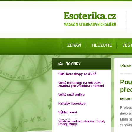
Možnosti výběru
ZDRAVÍ
FILOZOFIE
VĚŠT
Jste
NOVINKY
Různé
SMS horoskopy za 46 Kč
Pou
Velký horoskop na rok 2024
zdarma pro všechna znamení
pře
Velký snář online
Roman P
Keltský horoskop
Prolog:
Výklad karet
dovolen
Mám na 
Věštění on-line zdarma: Tarot,
I-ťing, Runy
zahrani