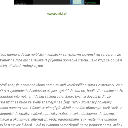
www.putnici.sk
 jsou mému srdéčku nejbližším tematicky spřízněným slovenským serverem. Ze
tránek na mne dýchá taková ta příjemná domácká čistota. Jako když se obujete
tních, důvěrně známých, bot.
0 tipů pro zdravý a
ečně znát, že ochranná křídla nad nimi drží veleúspěšná firma Boxnetwork. Že ji
lnohodnotný život
? A o vyhledávači Astalavista už jste slyšeli? Pokud ne, budiž Vám omluvou, že
odobně internet není Vaším šálkem čaje. Skoro bych si dovolil tvrdit, že
... všechny tipy zdarma.
ista už dnes bude ve světě známější než Žigy Pálfy - slovenský hokejový
ntant numero Uno. Pútnici se věnují převážně tématům příbuzným naší Duši. V
kategoriích (aktuality, cvičení a praktiky, náboženství a duchovno, duchovno,
it, že jste unaveni hned jak ráno vstanete?
 magie a okultismus, alternativní vědy, paranormální jevy, věštění) je úhledně
Nemusí to tak být - ZJISTĚTE ZDARMA!
o šest stovek článků. Celé to kvantum samozřejmě nelze pojmout naráz, avšak