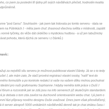
oho, co jsem za poslední tři týdny při svých návštěvách přečetl, hodnotím kvalitu
nadprůměrně.
mít více energie každý den
vnést do života rovnováhu
být šťastnější
nne "pod čarou": Souhlasím - jak jsem tak listovala po tomto serveru - stala se
kem na Pútnikách
J
- měla jsem chuť zhasnout všechna světla v místnosti, zapálit
a vonné tyčinky, do věže dát cédéčko s mystickou hudbou - a už jen labužnicky
ávat pohodu, která dýchá ze serveru i z článků.)
Nenávidíme spam stejně jako vy
navíc:
žuji za největší sílu serveru je možnost publikovat vlastní články. Já se o to tedy
ušel
J
, ale mám zato, že stačí provést registraci vlastní osoby, "nalít" text do
eného formuláře a po kontrole redakcí si vaše na vašem dílku mohou pochutnat
. Ideální pro naši grafomanku Sophianne
J
kdyby neměla tolik práce s Duší
J
í fórum a rozcestník jak se zdá jsou na info serverech již skutečným standardem.
á je debata o tom zda zavést na duchovně orientovaném webu chat. I já jsem o
rvní fázi přípravy nového designu Duše uvažoval. Dnes jsem však přesvědčený,
-li server alespoň 5000 unikátních návštěvníků denně tak je chat ztrátou času i