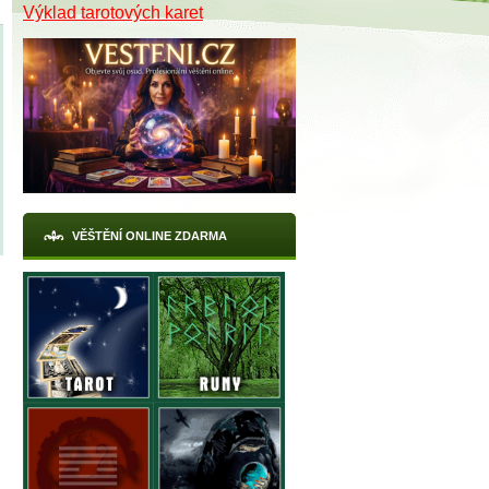
Výklad tarotových karet
VĚŠTĚNÍ ONLINE ZDARMA