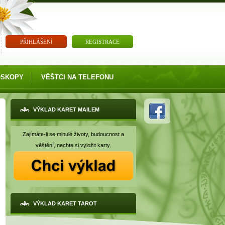
PŘIHLÁŠENÍ
REGISTRACE
OSKOPY
VĚŠTCI NA TELEFONU
VÝKLAD KARET MAILEM
Zajímáte-li se minulé životy, budoucnost a
věštění, nechte si vyložit karty.
VÝKLAD KARET TAROT