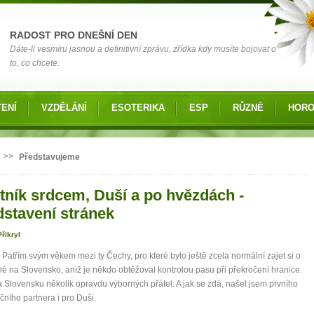
RADOST PRO DNEŠNÍ DEN
Dáte-li vesmíru jasnou a definitivní zprávu, zřídka kdy musíte bojovat o
to, co chcete.
ENÍ
VZDĚLÁNÍ
ESOTERIKA
ESP
RŮZNÉ
HOR
 zde
>>
Představujeme
tník srdcem, Duší a po hvězdách -
dstavení stránek
řikryl
Patřím svým věkem mezi ty Čechy, pro které bylo ještě zcela normální zajet si o
é na Slovensko, aniž je někdo obtěžoval kontrolou pasu při překročení hranice.
Slovensku několik opravdu výborných přátel. A jak se zdá, našel jsem prvního
čního partnera i pro Duši.