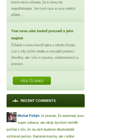
která má tu výhodu, že k tomu nic
nepotřebujete. Jen své ruce a ruce vašich
přátel....
Tvar nosu nám hodně prozradí o jeho
majiteli
Číňané o nosu hovoří jako o středu života.
Lze z něj vyčíst vitalitu a sexuální potenci
člověka, ale i vše o rozumu, vědomostech a
povaze...
VÍCE ČLÁNKU
RECENT COMMENTS
Michal Foltýn
Je pravda, že automaty jsou
super zábava, ale nikdy bychom neměli
počítat s tím, že na nich budeme dlouhodobě
vyhrávat peníze. Kamená kasína, ale i online