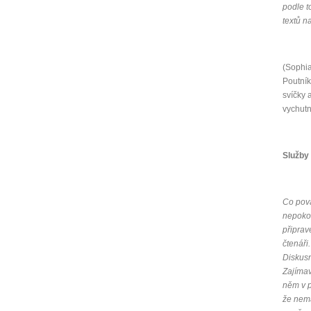
podle t
textů 
Jak 
Jak 
Jak 
(Sophia
Poutní
svíčky 
vychutn
Služby 
Co pova
nepoko
připrav
čtenáři
Diskusn
Zajímav
něm v p
že nemá