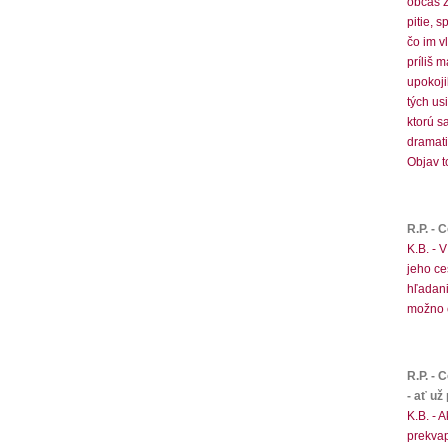
občas z
pitie, 
čo im v
príliš 
upokoji
tých us
ktorú s
dramati
Objav t
R.P. - 
K.B. - 
jeho ce
hľadan
možno č
R.P. - 
- ať už
K.B. - 
prekvap