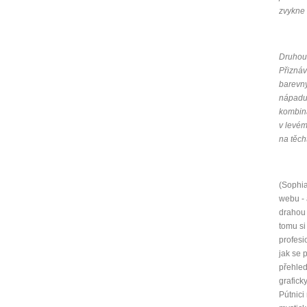
zvykne
Druhou 
Přiznáv
barevný
nápadu.
kombina
v levém
na těch
(Sophia
webu - 
drahou 
tomu si
profesi
jak se 
přehled
grafick
Pútnici