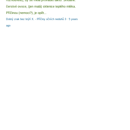
rozhodnete), by se měla provádět takto: Snídaně:
čerstvé ovoce, (jen malá) sklenice teplého mléka.
Příčinou (nemoci?), je opět...
Dobrý zrak bez brýlí X. - Příčiny očních neduhů 3
·
5 years
ago