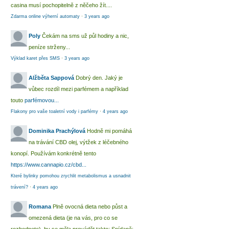
casina musí pochopitelně z něčeho žít....
Zdarma online výherní automaty
·
3 years ago
Poly
Čekám na sms už půl hodiny a nic,
peníze strženy...
Výklad karet přes SMS
·
3 years ago
Alžběta Sappová
Dobrý den. Jaký je
vůbec rozdíl mezi parfémem a například
touto
parfémovou...
Flakony pro vaše toaletní vody i parfémy
·
4 years ago
Dominika Prachýlová
Hodně mi pomáhá
na trávání CBD olej, výtžek z léčebného
konopí. Používám konkrétně tento
https://www.cannapio.cz/cbd...
Které bylinky pomohou zrychlit metabolismus a usnadnit
trávení?
·
4 years ago
Romana
Plně ovocná dieta nebo půst a
omezená dieta (je na vás, pro co se