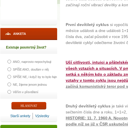
začínají roční vibrací devítky a kon
První devítiletý cyklus
si vypočí
měsíce události a dne události 1+1=
ANKETA
čísla dva, začal působit v roce 195
devítileté cykly/ odečteme životní č
Existuje posmrtný život?
Učí citlivosti, intuici a přátel
ANO, naprosto nepochybuji
všech vztazích a situacích. V p
SPÍŠE ANO, doufám v něj
setká s někým kdo o základu změ
SPÍŠE NE, i když by to bylo fajn
vztahy v tomto cyklu jsou nejdůl
NE, žijeme jenom jednou
začíná komunistický teror pod 
Věřím v převtělení
Druhý devítiletý cyklus
je také v
sečtením čísla dne a roku, 1+1=2,
Starší ankety
Výsledky
HISTORIE: 11. 7. 1960 A. Novot
podle níž se již v ČSR uskutečn