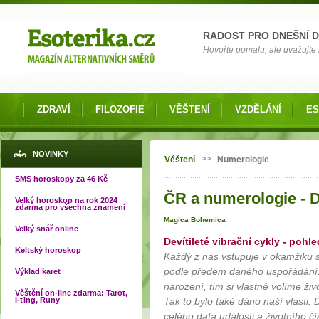
Možnosti výběru
RADOST PRO DNEŠNÍ 
Hovořte pomalu, ale uvažujte 
ZDRAVÍ
FILOZOFIE
VĚŠTENÍ
VZDĚLÁNÍ
ES
Jste zde
NOVINKY
>>
Věštení
Numerologie
SMS horoskopy za 46 Kč
ČR a numerologie - De
Velký horoskop na rok 2024
zdarma pro všechna znamení
Magica Bohemica
Velký snář online
Devítileté vibrační cykly - poh
Keltský horoskop
Každý z nás vstupuje v okamžiku s
podle předem daného uspořádání.
Výklad karet
narození, tím si vlastně volíme živ
Věštění on-line zdarma: Tarot,
I-ťing, Runy
Tak to bylo také dáno naší vlasti. 
celého data události a životního čí