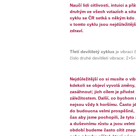
Naučí lidi citlivosti, intuici a 
druhým ve všech vztazích a situ
cyklu se ČR setká s někým kdo j
v tomto cyklu jsou nejdůležitějš
zdraví.
Třetí devítiletý cyklus
je vibrací 
číslo druhé devítiletí vibrace; 2+5
Nejdůležitější co si musíte o vi
kdekoli se objeví vyvolá změny
zasáhnout; jich cílem je přivés
záležitostem. Další, co bychom m
nejsou vždy k horšímu. Často j
do budoucna velmi prospěšné, h
čas aby jsme pochopili, že tyt
a duševnímu růstu a jsou velmi 
období budeme často cítit znep