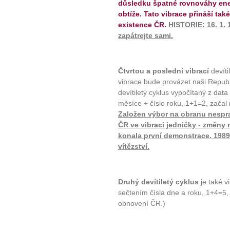
důsledku špatné rovnováhy ener
obtíže. Tato vibrace přináší také
existence ČR.
HISTORIE: 16. 1. 
zapátrejte sami.
Čtvrtou a poslední vibrací
devíti
vibrace bude provázet naši Repub
devítiletý cyklus vypočítaný z data 
měsíce + číslo roku, 1+1=2, začal
Založen výbor na obranu nespra
ČR ve vibraci jedničky - změny 
konala první demonstrace. 1989 -
vítězství.
Druhý devítiletý cyklus
je také v
sečtením čísla dne a roku, 1+4=5,
obnovení ČR.)