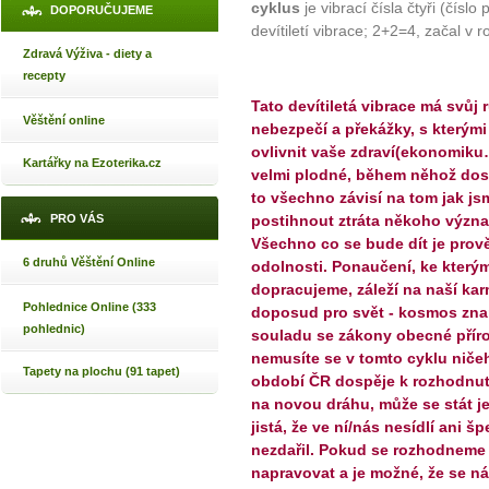
cyklus
je vibrací čísla čtyři (číslo
DOPORUČUJEME
devítiletí vibrace; 2+2=4, začal v 
Zdravá Výživa - diety a
recepty
Tato devítiletá vibrace má svůj 
Věštění online
nebezpečí a překážky, s kterými
ovlivnit vaše zdraví(ekonomik
Kartářky na Ezoterika.cz
velmi plodné, během něhož dos
to všechno závisí na tom jak js
PRO VÁS
postihnout ztráta někoho význa
Všechno co se bude dít je prově
6 druhů Věštění Online
odolnosti. Ponaučení, ke který
dopracujeme, záleží na naší ka
Pohlednice Online (333
doposud pro svět - kosmos znam
pohlednic)
souladu se zákony obecné přírod
nemusíte se v tomto cyklu nič
Tapety na plochu (91 tapet)
období ČR dospěje k rozhodnutí
na novou dráhu, může se stát je
jistá, že ve ní/nás nesídlí ani š
nezdařil. Pokud se rozhodneme
napravovat a je možné, že se n