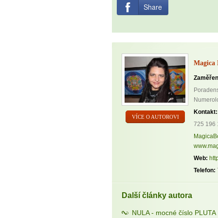
Share
Magica 
Zaměřen
Poradenst
Numerolog
Kontakt:
VÍCE O AUTOROVI
725 196 
MagicaB
www.mag
Web:
htt
Telefon:
Další články autora
NULA - mocné číslo PLUTA