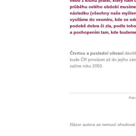
nebo z kruhu přátel, který nám u
průběhu celého období musíme 
následku (všechny naše myšlenky
vysíláme do vesmíru, kde se odrá
podobě dobra či zla, podle toho
a pochopením tam, kde budeme cí
10 tipů p
Čtvrtou a poslední vibrací
devíti
plnohodn
bude ČR provázet až do jejího záni
začne roku 2050.
... všechny
Máte pocit, že jste unaveni hn
Ne
Pokr
Jak mít více energie každ
Jak vnést do života rovno
Jak být šťastnější
Názor autora se nemusí shodovat