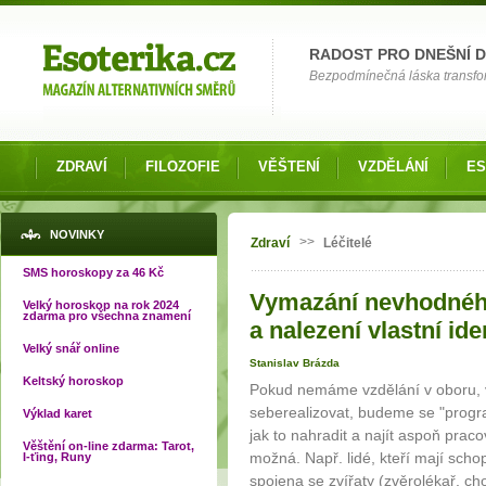
Možnosti výběru
RADOST PRO DNEŠNÍ 
Bezpodmínečná láska transfor
ZDRAVÍ
FILOZOFIE
VĚŠTENÍ
VZDĚLÁNÍ
ES
Jste zde
NOVINKY
>>
Zdraví
Léčitelé
SMS horoskopy za 46 Kč
Vymazání nevhodnéh
Velký horoskop na rok 2024
zdarma pro všechna znamení
a nalezení vlastní ident
Velký snář online
Stanislav Brázda
Keltský horoskop
Pokud nemáme vzdělání v oboru, 
seberealizovat, budeme se "progra
Výklad karet
jak to nahradit a najít aspoň prac
Věštění on-line zdarma: Tarot,
možná. Např. lidé, kteří mají schop
I-ťing, Runy
spojena se zvířaty (zvěrolékař, chov