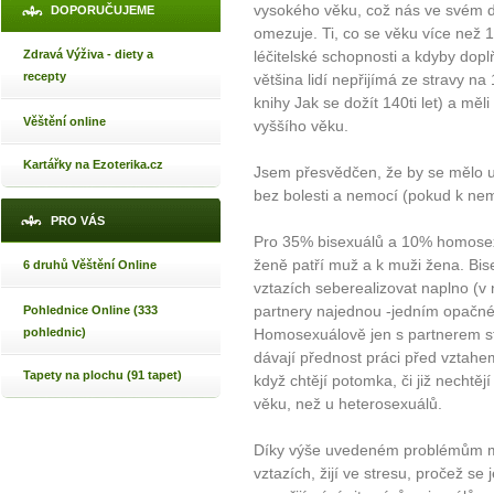
vysokého věku, což nás ve svém dů
DOPORUČUJEME
omezuje. Ti, co se věku více než 10
Zdravá Výživa - diety a
léčitelské schopnosti a kdyby doplň
recepty
většina lidí nepřijímá ze stravy n
knihy Jak se dožít 140ti let) a měli
Věštění online
vyššího věku.
Kartářky na Ezoterika.cz
Jsem přesvědčen, že by se mělo um
bez bolesti a nemocí (pokud k nem
PRO VÁS
Pro 35% bisexuálů a 10% homose
ženě patří muž a k muži žena. Bis
6 druhů Věštění Online
vztazích seberealizovat naplno (v
partnery najednou -jedním opačnéh
Pohlednice Online (333
pohlednic)
Homosexuálově jen s partnerem ste
dávají přednost práci před vztahem
Tapety na plochu (91 tapet)
když chtějí potomka, či již nechtěj
věku, než u heterosexuálů.
Díky výše uvedeném problémům má 
vztazích, žijí ve stresu, pročež se