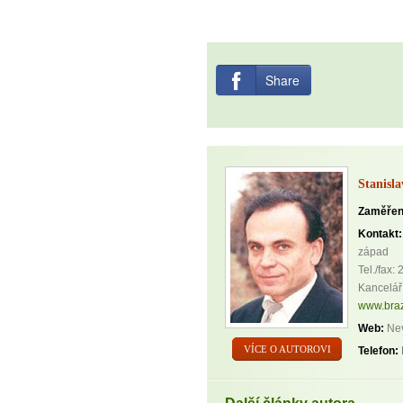
Share
Stanisl
Zaměřen
Kontakt:
západ
Tel./fax:
Kancelář
www.braz
Web:
Nev
VÍCE O AUTOROVI
Telefon: