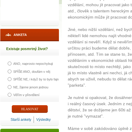
vzdělání, mohou jít pracovat jako t
atd., člověk s talentem hereckým 
ekonomickým může jít pracovat do d
Jiné, nebo nižší vzdělání, než byc
ANKETA
někteří lidé nemohou najít vhodn
vzdělání si nevěří. Když si nevěř
určitou práci budeme dělat dobře,
Existuje posmrtný život?
přínosem, atd. Tím se stane to, že
vzděláním v ekonomické oblasti hl
ANO, naprosto nepochybuji
skutečnosti to místo nechtějí, jak
SPÍŠE ANO, doufám v něj
já to místo vlastně ani nechci, já c
abych se uživil, nebudu to dělat r
SPÍŠE NE, i když by to bylo fajn
"parketa".
NE, žijeme jenom jednou
Věřím v převtělení
Je nutné si opakovat, že dosáhnem
i reálný časový úsek. Jedním z nej
dětství, že se dožijeme jen 60ti až
je nutné "vymazat".
Starší ankety
Výsledky
Máme v sobě zakódováno úplně zb