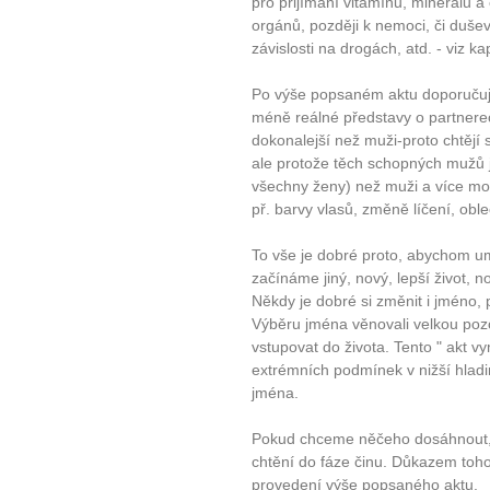
pro přijímání vitamínů, minerálů a 
orgánů, později k nemoci, či duše
závislosti na drogách, atd. - viz kap
Po výše popsaném aktu doporučuj
méně reálné představy o partnere
dokonalejší než muži-proto chtějí 
ale protože těch schopných mužů 
všechny ženy) než muži a více m
př. barvy vlasů, změně líčení, obleč
To vše je dobré proto, abychom um
začínáme jiný, nový, lepší život, n
Někdy je dobré si změnit i jméno, př
Výběru jména věnovali velkou pozo
vstupovat do života. Tento " akt v
extrémních podmínek v nižší hladi
jména.
Pokud chceme něčeho dosáhnout, m
chtění do fáze činu. Důkazem toho, 
provedení výše popsaného aktu.