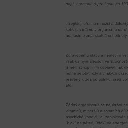
např. hormonů (oproti nutným 100
Já zjišťuji přesné množství důležit
kolik jich máme v organismu oprot
nemusíme znát skutečné hodnoty.
Zdravotnímu stavu a nemocím věnu
však už nyní alespoň ve stručnosti
jsme-li schopni jim odolávat, jak 
nutné se ptát, kdy a v jakých časech
prevencí), zda po úplňku, před úpl
atd.
Žádný organismus se neubrání nem
vitaminů, minerálů a ostatních důl
psychické kondici, je "zablokován p
"blok" na páteři, "blok" na energe