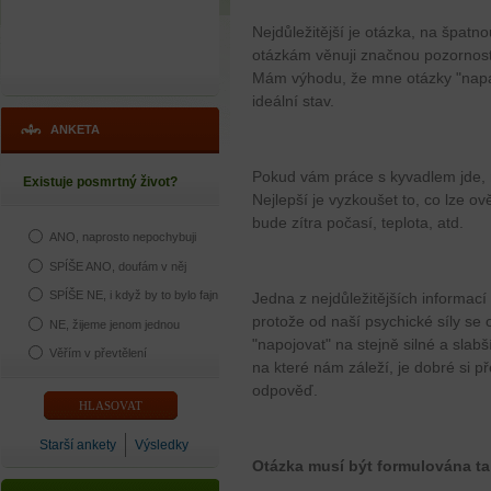
Nejdůležitější je otázka, na špatn
otázkám věnuji značnou pozornost 
Mám výhodu, že mne otázky "napada
ideální stav.
ANKETA
Pokud vám práce s kyvadlem jde, m
Existuje posmrtný život?
Nejlepší je vyzkoušet to, co lze ově
bude zítra počasí, teplota, atd.
ANO, naprosto nepochybuji
SPÍŠE ANO, doufám v něj
SPÍŠE NE, i když by to bylo fajn
Jedna z nejdůležitějších informací 
protože od naší psychické síly se 
NE, žijeme jenom jednou
"napojovat" na stejně silné a slab
Věřím v převtělení
na které nám záleží, je dobré si př
odpověď.
Starší ankety
Výsledky
Otázka musí být formulována ta