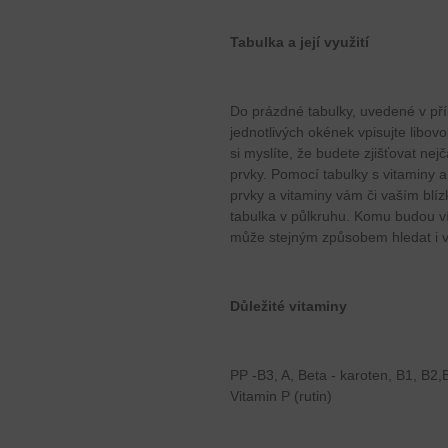
Tabulka a její využití
Do prázdné tabulky, uvedené v pří
jednotlivých okének vpisujte libovo
si myslíte, že budete zjišťovat nej
prvky. Pomocí tabulky s vitaminy a
prvky a vitaminy vám či vaším bl
tabulka v půlkruhu. Komu budou ví
může stejným způsobem hledat i v 
Důležité vitaminy
PP -B3, A, Beta - karoten, B1, B2,B
Vitamin P (rutin)