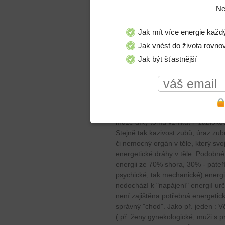
Ne
Stejně tak vitamínů a minerálů m
obranyschopný.
Jak mít více energie každ
Jak vnést do života rovno
Jak být šťastnější
Obdobně si konkretizujeme do nejv
důležité látky v těle, př. látky, kte
"chemická továrna", ale i elektrá
se léčit jak chemií (léky), tak el
plomby většině citlivých lidí vadí p
akumulátor, který svými proudy "vy
může díky tomu vznikat i "zablokov
Stejně tak kazivost zubů, úraz zub
či nemocný orgán v těle, který sv
energetické dráhy v těle. Podobné 
energii ze 70% shora, 30% - páteří
psychické, tak mechanické),energi
nedochází k "napájení" energií urč
není zajištěna potřebná energeti
správný "chod". Jako př. jeden : V
( př. ženy gynekologické, muži s p