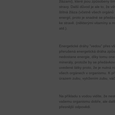
žlázami), které jsou způsobeny tím
stravy. Další důvod je ale to, že vě
štítná žláza (včetně všech orgánů 
energií, proto je snadné se předá
ke stravě. (některými vitamíny a m
atd.).
Energetické dráhy "vedou" přes vš
přerušená energetická dráha způso
nedostane energie, díky tomu one
minerály, protože by se předávkov
uvedené látky proto, že je nutná 
všech orgánech v organismu. K pře
úrazem zubu, vytržením zubu, váč
Na příkladu s vodou vidíte, že nest
vašemu organismu dobře, ale dalš
přesnější odpovědi.