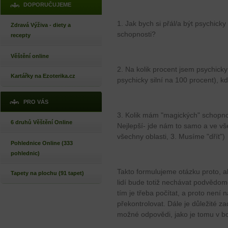
DOPORUČUJEME
1. Jak bych si přál/a být psychicky
Zdravá Výživa - diety a
schopnosti?
recepty
Věštění online
2. Na kolik procent jsem psychicky 
Kartářky na Ezoterika.cz
psychicky silní na 100 procent), kd
PRO VÁS
3. Kolik mám "magických" schopnos
6 druhů Věštění Online
Nejlepší- jde nám to samo a ve v
všechny oblasti, 3. Musíme "dřít")
Pohlednice Online (333
pohlednic)
Takto formulujeme otázku proto, 
Tapety na plochu (91 tapet)
lidí bude totiž nechávat podvědom
tím je třeba počítat, a proto nen
překontrolovat. Dále je důležité za
možné odpovědi, jako je tomu v b