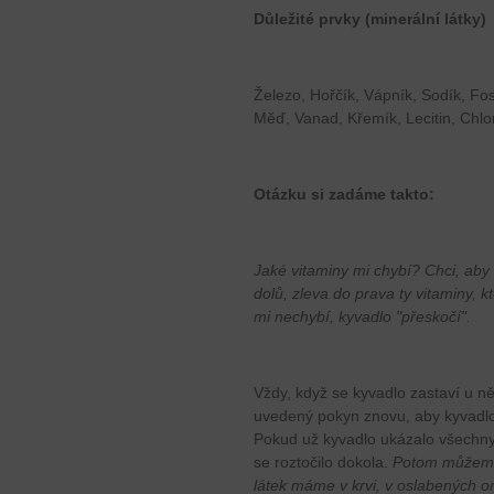
Důležité prvky (minerální látky)
Železo, Hořčík, Vápník, Sodík, Fosf
Měď, Vanad, Křemík, Lecitin, Chlo
Otázku si zadáme takto:
Jaké vitaminy mi chybí? Chci, ab
dolů, zleva do prava ty vitaminy, 
mi nechybí, kyvadlo "přeskočí".
Vždy, když se kyvadlo zastaví u n
uvedený pokyn znovu, aby kyvadlo 
Pokud už kyvadlo ukázalo všechny
se roztočilo dokola.
Potom můžeme 
látek máme v krvi, v oslabených o