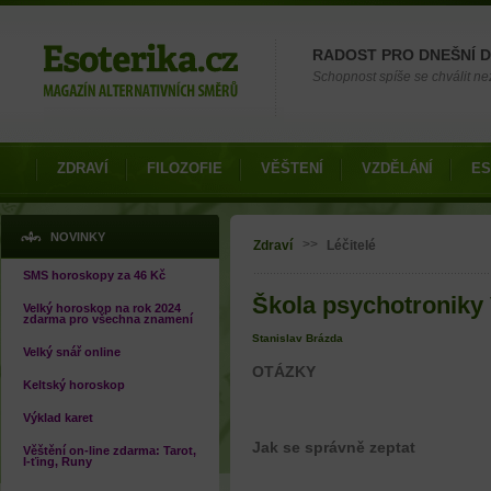
Možnosti výběru
RADOST PRO DNEŠNÍ 
Schopnost spíše se chválit než
ZDRAVÍ
FILOZOFIE
VĚŠTENÍ
VZDĚLÁNÍ
ES
Jste zde
NOVINKY
>>
Zdraví
Léčitelé
SMS horoskopy za 46 Kč
Škola psychotroniky 
Velký horoskop na rok 2024
zdarma pro všechna znamení
Stanislav Brázda
Velký snář online
OTÁZKY
Keltský horoskop
Výklad karet
Jak se správně zeptat
Věštění on-line zdarma: Tarot,
I-ťing, Runy