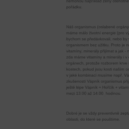
nemohou například ženy otěhotnět, 
pořádku.
Náš organismus (oslabené orgány)
máme málo životní energie (pro v
bychom se předávkovali, nebo by v
organismem bez užitku. Proto je nu
vitamíny, minerály přijímat a jak - 
zda máme vitamíny a minerály i v 
orgánech, protože rozborem krve s
kostech, pokud jsou kosti naším o
v jaké kombinaci musíme např. Vá
zkušeností Vápník organismus při
ještě lépe Vápník + Hořčík + vitam
mezi 13.00 až 14.00. hodinou.
Dobré je se vždy preventivně zept
oblasti, do které se pouštíme.