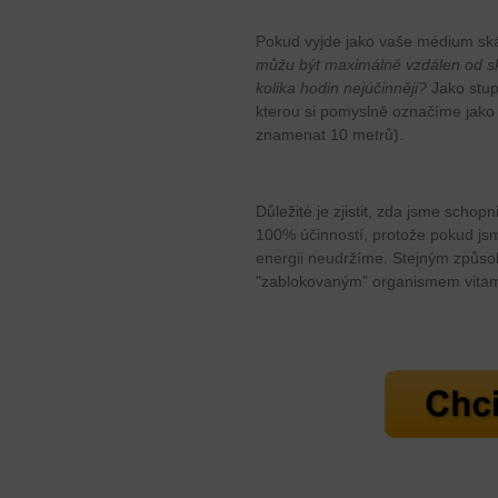
Pokud vyjde jako vaše médium sk
můžu být maximálně vzdálen od ská
kolika hodin nejúčinněji?
Jako stup
kterou si pomyslně označíme jako 
znamenat 10 metrů).
Důležité je zjistit, zda jsme schopn
100% účinností, protože pokud jsm
energii neudržíme. Stejným způso
"zablokovaným" organismem vitami