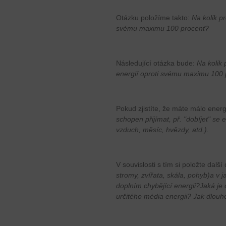
Otázku položíme takto:
Na kolik p
svému maximu 100 procent?
Následující otázka bude:
Na kolik 
energií oproti svému maximu 100 
Pokud zjistíte, že máte málo ener
schopen přijímat, př. "dobíjet" se 
vzduch, měsíc, hvězdy, atd.).
V souvislosti s tím si položte další
stromy, zvířata, skála, pohyb)a v j
doplním chybějící energii?Jaká je
určitého média energii? Jak dlouh