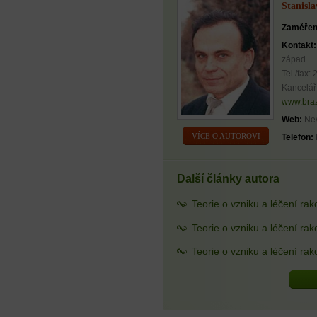
Stanisl
Zaměřen
Kontakt:
západ
Tel./fax:
Kancelář
www.braz
Web:
Nev
VÍCE O AUTOROVI
Telefon:
Další články autora
Teorie o vzniku a léčení rako
Teorie o vzniku a léčení rak
Teorie o vzniku a léčení rak