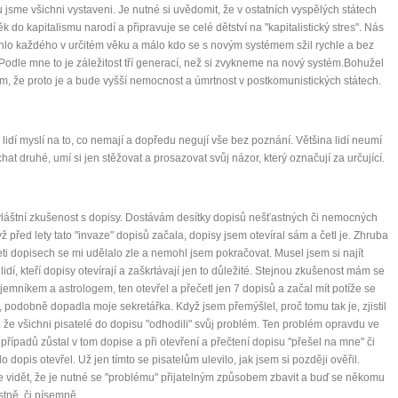
 jsme všichni vystaveni. Je nutné si uvědomit, že v ostatních vyspělých státech
ěk do kapitalismu narodí a připravuje se celé dětství na "kapitalistický stres". Nás
ihlo každého v určitém věku a málo kdo se s novým systémem sžil rychle a bez
 Podle mne to je záležitost tří generací, než si zvykneme na nový systém.Bohužel
ím, že proto je a bude vyšší nemocnost a úmrtnost v postkomunistických státech.
 lidí myslí na to, co nemají a dopředu negují vše bez poznání. Většina lidí neumí
hat druhé, umí si jen stěžovat a prosazovat svůj názor, který označují za určující.
áštní zkušenost s dopisy. Dostávám desítky dopisů nešťastných či nemocných
dyž před lety tato "invaze" dopisů začala, dopisy jsem otevíral sám a četl je. Zhruba
ti dopisech se mi udělalo zle a nemohl jsem pokračovat. Musel jsem si najít
 lidí, kteří dopisy otevírají a zaškrtávají jen to důležité. Stejnou zkušenost mám se
jemníkem a astrologem, ten otevřel a přečetl jen 7 dopisů a začal mít potíže se
 podobně dopadla moje sekretářka. Když jsem přemýšlel, proč tomu tak je, zjistil
, že všichni pisatelé do dopisu "odhodili" svůj problém. Ten problém opravdu ve
 případů zůstal v tom dopise a při otevření a přečtení dopisu "přešel na mne" či
do dopis otevřel. Už jen tímto se pisatelům ulevilo, jak jsem si později ověřil.
e vidět, že je nutné se "problému" přijatelným způsobem zbavit a buď se někomu
ústně, či písemně.