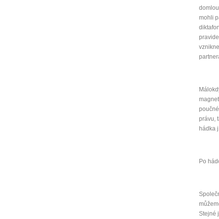
domlouv
mohli p
diktafo
pravide
vznikne
partner
Málokdy
magneto
poučné.
právu, 
hádka j
Po hádc
Společn
můžeme 
Stejné 