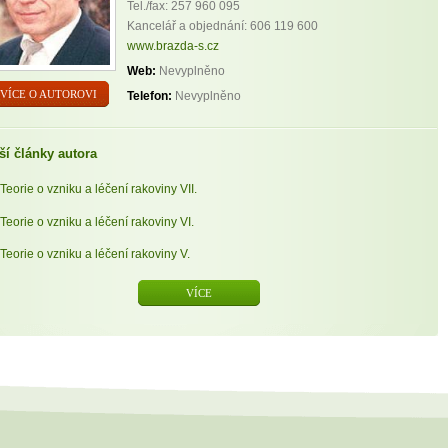
Tel./fax: 257 960 095
Kancelář a objednání: 606 119 600
www.brazda-s.cz
Web:
Nevyplněno
VÍCE O AUTOROVI
Telefon:
Nevyplněno
ší články autora
Teorie o vzniku a léčení rakoviny VII.
Teorie o vzniku a léčení rakoviny VI.
Teorie o vzniku a léčení rakoviny V.
VÍCE