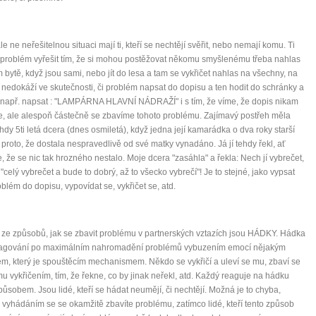
0 tipů pro zdravý a
le ne neřešitelnou situaci mají ti, kteří se nechtějí svěřit, nebo nemají komu. Ti
roblém vyřešit tím, že si mohou postěžovat někomu smyšlenému třeba nahlas
 bytě, když jsou sami, nebo jít do lesa a tam se vykřičet nahlas na všechny, na
lnohodnotný život
o nedokáží ve skutečnosti, či problém napsat do dopisu a ten hodit do schránky a
např. napsat : "LAMPÁRNA HLAVNÍ NÁDRAŽÍ" i s tím, že víme, že dopis nikam
... všechny tipy zdarma.
, ale alespoň částečně se zbavíme tohoto problému. Zajímavý postřeh měla
hdy 5ti letá dcera (dnes osmiletá), když jedna její kamarádka o dva roky starší
 proto, že dostala nespravedlivě od své matky vynadáno. Já jí tehdy řekl, ať
it, že jste unaveni hned jak ráno vstanete?
, že se nic tak hrozného nestalo. Moje dcera "zasáhla" a řekla: Nech jí vybrečet,
Nemusí to tak být - ZJISTĚTE ZDARMA!
 "celý vybrečet a bude to dobrý, až to všecko vybrečí"! Je to stejné, jako vypsat
oblém do dopisu, vypovídat se, vykřičet se, atd.
mít více energie každý den
vnést do života rovnováhu
ze způsobů, jak se zbavit problému v partnerských vztazích jsou HÁDKY. Hádka
být šťastnější
eagování po maximálním nahromadění problémů vybuzením emocí nějakým
m, který je spouštěcím mechanismem. Někdo se vykřičí a uleví se mu, zbaví se
u vykřičením, tím, že řekne, co by jinak neřekl, atd. Každý reaguje na hádku
působem. Jsou lidé, kteří se hádat neumějí, či nechtějí. Možná je to chyba,
Nenávidíme spam stejně jako vy
 vyhádáním se se okamžitě zbavíte problému, zatímco lidé, kteří tento způsob