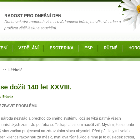
RADOST PRO DNEŠNÍ DEN
Duchovní růst znamená více si uvědomovat krásu, otevřít své srdce a
prožívat větší lásku a soucítění.
ENÍ
VZDĚLÁNÍ
ESOTERIKA
ESP
RŮZNÉ
HOR
 zde
>>
Léčitelé
se dožít 140 let XXVIII.
av Brázda
E ZBAVIT PROBLÉMU
 národa nezvládla přechod do jiného systému, což se týká patrně všech
unistických zemí. Je potřeba se " s kapitalismem naučit žít". Myslím, že se tento
ý stav začíná projevovat na zdravotním stavu obyvatel. Před pěti lety mi volal o
den klient s rakovinou za měsíc, nyní dva týdně.Podle mne je to důsledek stresu,