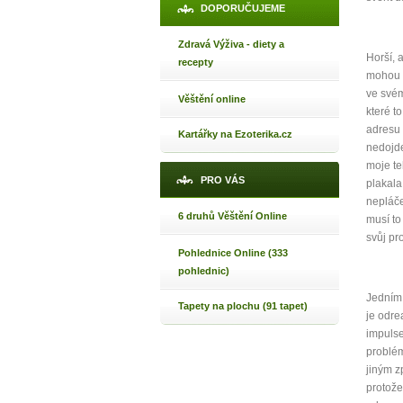
DOPORUČUJEME
Zdravá Výživa - diety a
1
Horší, a
recepty
mohou p
ve svém
p
Věštění online
které t
adresu 
Kartářky na Ezoterika.cz
nedojde
moje te
PRO VÁS
plakala
Máte poc
nepláče
6 druhů Věštění Online
musí to
svůj pr
Pohlednice Online (333
Jak 
pohlednic)
Jak 
Jedním 
Jak 
Tapety na plochu (91 tapet)
je odr
impulse
problém
jiným z
protože