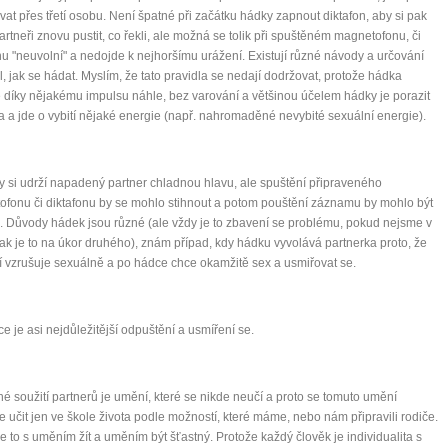
at přes třetí osobu. Není špatné při začátku hádky zapnout diktafon, aby si pak
artneři znovu pustit, co řekli, ale možná se tolik při spuštěném magnetofonu, či
nu "neuvolní" a nedojde k nejhoršímu urážení. Existují různé návody a určování
l, jak se hádat. Myslím, že tato pravidla se nedají dodržovat, protože hádka
 díky nějakému impulsu náhle, bez varování a většinou účelem hádky je porazit
a a jde o vybití nějaké energie (např. nahromaděné nevybité sexuální energie).
 si udrží napadený partner chladnou hlavu, ale spuštění připraveného
fonu či diktafonu by se mohlo stihnout a potom pouštění záznamu by mohlo být
 Důvody hádek jsou různé (ale vždy je to zbavení se problému, pokud nejsme v
tak je to na úkor druhého), znám případ, kdy hádku vyvolává partnerka proto, že
í vzrušuje sexuálně a po hádce chce okamžitě sex a usmiřovat se.
e je asi nejdůležitější odpuštění a usmíření se.
é soužití partnerů je umění, které se nikde neučí a proto se tomuto umění
učit jen ve škole života podle možností, které máme, nebo nám připravili rodiče.
je to s uměním žít a uměním být šťastný. Protože každý člověk je individualita s