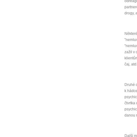
odreago
partner
drogy, a
Některé
"nemluv
"nemluv
zažil v
klientů
čaj, atd
Druhé d
k hádce
psychic
čtvrtka
psychic
danou r
Další m