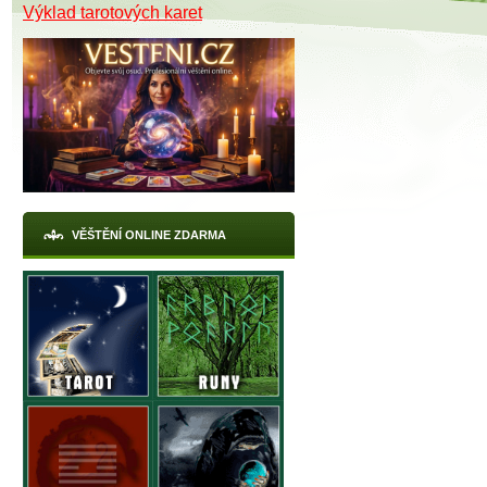
Výklad tarotových karet
VĚŠTĚNÍ ONLINE ZDARMA