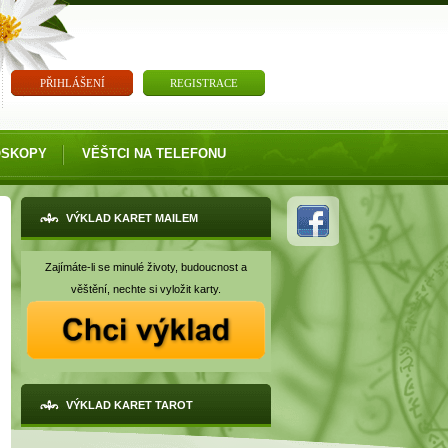
PŘIHLÁŠENÍ
REGISTRACE
OSKOPY
VĚŠTCI NA TELEFONU
VÝKLAD KARET MAILEM
Zajímáte-li se minulé životy, budoucnost a
věštění, nechte si vyložit karty.
VÝKLAD KARET TAROT