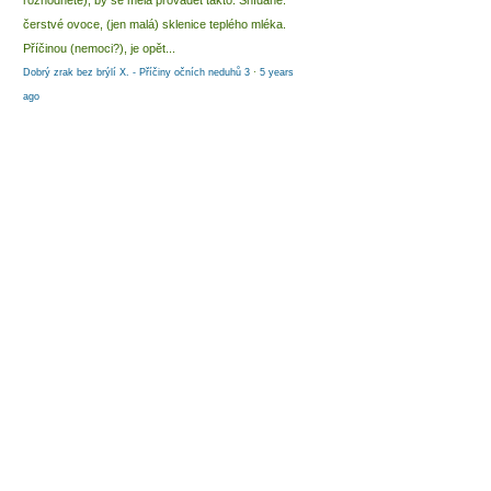
rozhodnete), by se měla provádět takto: Snídaně:
čerstvé ovoce, (jen malá) sklenice teplého mléka.
Příčinou (nemoci?), je opět...
Dobrý zrak bez brýlí X. - Příčiny očních neduhů 3
·
5 years
ago