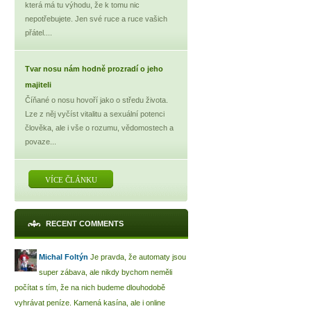
která má tu výhodu, že k tomu nic
nepotřebujete. Jen své ruce a ruce vašich
přátel....
Tvar nosu nám hodně prozradí o jeho
majiteli
Číňané o nosu hovoří jako o středu života.
Lze z něj vyčíst vitalitu a sexuální potenci
člověka, ale i vše o rozumu, vědomostech a
povaze...
VÍCE ČLÁNKU
RECENT COMMENTS
Michal Foltýn
Je pravda, že automaty jsou
super zábava, ale nikdy bychom neměli
počítat s tím, že na nich budeme dlouhodobě
vyhrávat peníze. Kamená kasína, ale i online