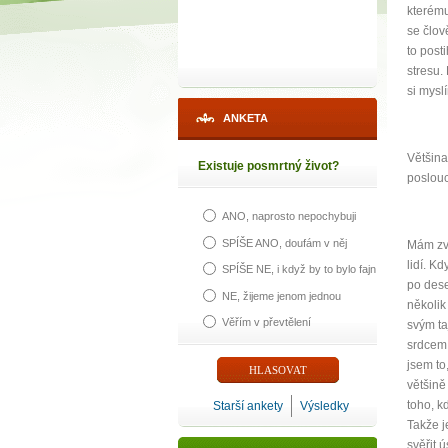
kterému
se člov
to post
stresu.
si mysl
ANKETA
Většina
Existuje posmrtný život?
poslouc
ANO, naprosto nepochybuji
SPÍŠE ANO, doufám v něj
Mám zvl
lidí. K
SPÍŠE NE, i když by to bylo fajn
po dese
NE, žijeme jenom jednou
několik
Věřím v převtělení
svým ta
srdcem,
jsem to
většině
toho, k
Starší ankety
Výsledky
Takže j
svěřit 