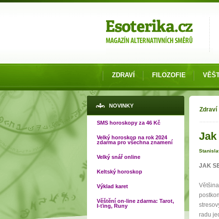
Možnosti výběru
ZDRAVÍ
FILOZOFIE
VĚŠT
Jste
NOVINKY
Zdraví
SMS horoskopy za 46 Kč
Jak 
Velký horoskop na rok 2024
zdarma pro všechna znamení
Stanisl
Velký snář online
JAK S
Keltský horoskop
Většina
Výklad karet
postkom
Věštění on-line zdarma: Tarot,
stresov
I-ťing, Runy
radu je