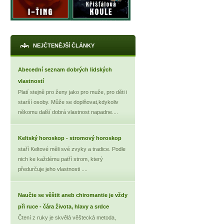
X
NEJČTENĚJŠÍ ČLÁNKY
Abecední seznam dobrých lidských
vlastností
Platí stejně pro ženy jako pro muže, pro děti i
starší osoby. Může se doplňovat,kdykoliv
někomu další dobrá vlastnost napadne....
Keltský horoskop - stromový horoskop
staří Keltové měli své zvyky a tradice. Podle
nich ke každému patří strom, který
předurčuje jeho vlastnosti ....
Naučte se věštit aneb chiromantie je vždy
při ruce - čára života, hlavy a srdce
Čtení z ruky je skvělá věštecká metoda,