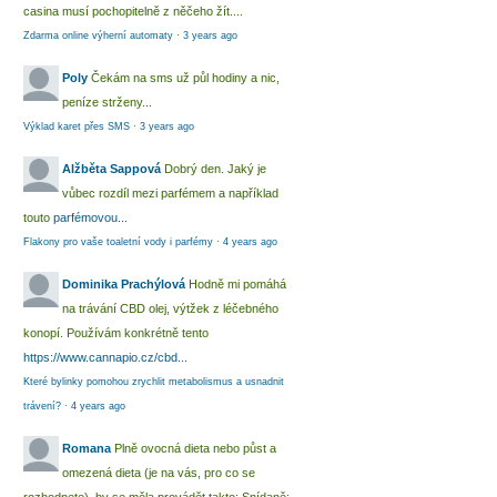
casina musí pochopitelně z něčeho žít....
Zdarma online výherní automaty
·
3 years ago
Poly
Čekám na sms už půl hodiny a nic,
peníze strženy...
Výklad karet přes SMS
·
3 years ago
Alžběta Sappová
Dobrý den. Jaký je
vůbec rozdíl mezi parfémem a například
touto
parfémovou...
Flakony pro vaše toaletní vody i parfémy
·
4 years ago
Dominika Prachýlová
Hodně mi pomáhá
na trávání CBD olej, výtžek z léčebného
konopí. Používám konkrétně tento
https://www.cannapio.cz/cbd...
Které bylinky pomohou zrychlit metabolismus a usnadnit
trávení?
·
4 years ago
Romana
Plně ovocná dieta nebo půst a
omezená dieta (je na vás, pro co se