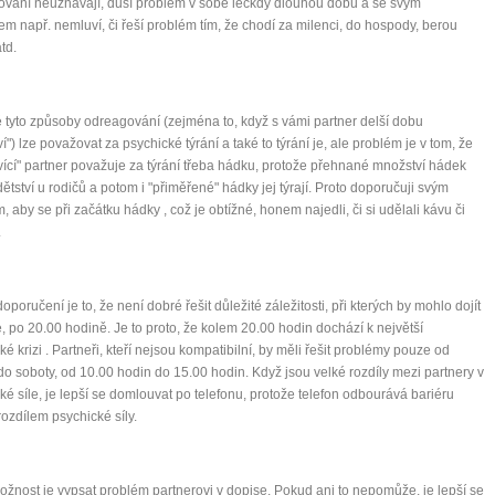
vání neuznávají, dusí problém v sobě leckdy dlouhou dobu a se svým
em např. nemluví, či řeší problém tím, že chodí za milenci, do hospody, berou
td.
 tyto způsoby odreagování (zejména to, když s vámi partner delší dobu
í") lze považovat za psychické týrání a také to týrání je, ale problém je v tom, že
ící" partner považuje za týrání třeba hádku, protože přehnané množství hádek
 dětství u rodičů a potom i "přiměřené" hádky jej týrají. Proto doporučuji svým
m, aby se při začátku hádky , což je obtížné, honem najedli, či si udělali kávu či
.
oporučení je to, že není dobré řešit důležité záležitosti, při kterých by mohlo dojít
, po 20.00 hodině. Je to proto, že kolem 20.00 hodin dochází k největší
ké krizi . Partneři, kteří nejsou kompatibilní, by měli řešit problémy pouze od
 do soboty, od 10.00 hodin do 15.00 hodin. Když jsou velké rozdíly mezi partnery v
ké síle, je lepší se domlouvat po telefonu, protože telefon odbourává bariéru
ozdílem psychické síly.
ožnost je vypsat problém partnerovi v dopise. Pokud ani to nepomůže, je lepší se