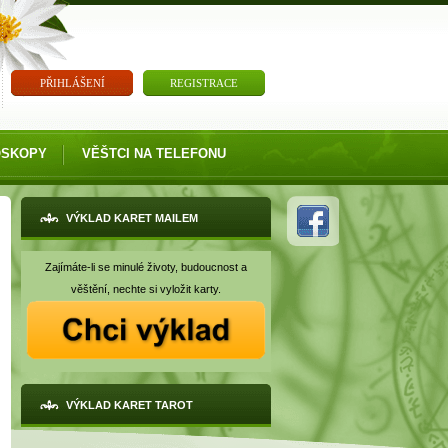
PŘIHLÁŠENÍ
REGISTRACE
OSKOPY
VĚŠTCI NA TELEFONU
VÝKLAD KARET MAILEM
Zajímáte-li se minulé životy, budoucnost a
věštění, nechte si vyložit karty.
VÝKLAD KARET TAROT