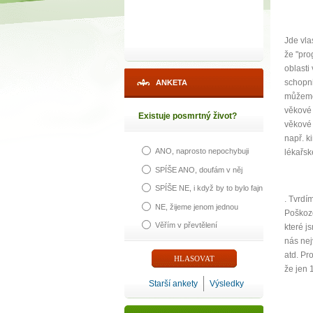
Jde vla
že "pro
oblasti
schopni
ANKETA
můžeme 
věkové 
Existuje posmrtný život?
věkové 
např. k
ANO, naprosto nepochybuji
lékařsk
SPÍŠE ANO, doufám v něj
SPÍŠE NE, i když by to bylo fajn
. Tvrdí
NE, žijeme jenom jednou
Poškozo
Věřím v převtělení
které j
nás nej
1
atd. Pr
že jen 
Starší ankety
Výsledky
p