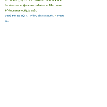
rozhodnete), by se měla provádět takto: Snídaně:
čerstvé ovoce, (jen malá) sklenice teplého mléka.
Příčinou (nemoci?), je opět...
Dobrý zrak bez brýlí X. - Příčiny očních neduhů 3
·
5 years
ago