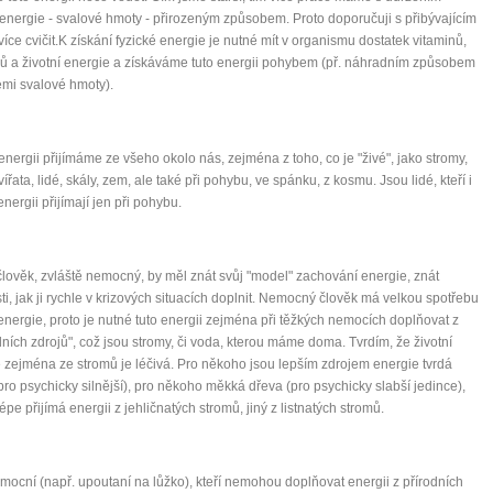
 energie - svalové hmoty - přirozeným způsobem. Proto doporučuji s přibývajícím
íce cvičit.K získání fyzické energie je nutné mít v organismu dostatek vitaminů,
ů a životní energie a získáváme tuto energii pohybem (př. náhradním způsobem
mi svalové hmoty).
 energii přijímáme ze všeho okolo nás, zejména z toho, co je "živé", jako stromy,
ířata, lidé, skály, zem, ale také při pohybu, ve spánku, z kosmu. Jsou lidé, kteří i
energii přijímají jen při pohybu.
lověk, zvláště nemocný, by měl znát svůj "model" zachování energie, znát
i, jak ji rychle v krizových situacích doplnit. Nemocný člověk má velkou spotřebu
 energie, proto je nutné tuto energii zejména při těžkých nemocích doplňovat z
ních zdrojů", což jsou stromy, či voda, kterou máme doma. Tvrdím, že životní
 zejména ze stromů je léčivá. Pro někoho jsou lepším zdrojem energie tvrdá
pro psychicky silnější), pro někoho měkká dřeva (pro psychicky slabší jedince),
épe přijímá energii z jehličnatých stromů, jiný z listnatých stromů.
mocní (např. upoutaní na lůžko), kteří nemohou doplňovat energii z přírodních