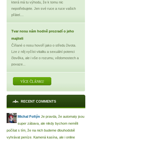
která má tu výhodu, že k tomu nic
nepotřebujete. Jen své ruce a ruce vašich
přátel....
Tvar nosu nám hodně prozradí o jeho
majiteli
Číňané o nosu hovoří jako o středu života.
Lze z něj vyčíst vitalitu a sexuální potenci
člověka, ale i vše o rozumu, vědomostech a
povaze...
VÍCE ČLÁNKU
RECENT COMMENTS
Michal Foltýn
Je pravda, že automaty jsou
super zábava, ale nikdy bychom neměli
počítat s tím, že na nich budeme dlouhodobě
vyhrávat peníze. Kamená kasína, ale i online