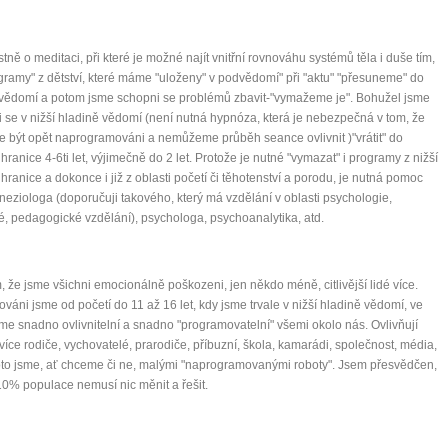
stně o meditaci, při které je možné najít vnitřní rovnováhu systémů těla i duše tím,
gramy" z dětství, které máme "uloženy" v podvědomí" při "aktu" "přesuneme" do
 vědomí a potom jsme schopni se problémů zbavit-"vymažeme je". Bohužel jsme
 se v nižší hladině vědomí (není nutná hypnóza, která je nebezpečná v tom, že
být opět naprogramováni a nemůžeme průběh seance ovlivnit )"vrátit" do
hranice 4-6ti let, výjimečně do 2 let. Protože je nutné "vymazat" i programy z nižší
hranice a dokonce i již z oblasti početí či těhotenství a porodu, je nutná pomoc
ineziologa (doporučuji takového, který má vzdělání v oblasti psychologie,
é, pedagogické vzdělání), psychologa, psychoanalytika, atd.
m, že jsme všichni emocionálně poškozeni, jen někdo méně, citlivější lidé více.
váni jsme od početí do 11 až 16 let, kdy jsme trvale v nižší hladině vědomí, ve
sme snadno ovlivnitelní a snadno "programovatelní" všemi okolo nás. Ovlivňují
více rodiče, vychovatelé, prarodiče, příbuzní, škola, kamarádi, společnost, média,
0 tipů pro zdravý a
oto jsme, ať chceme či ne, malými "naprogramovanými roboty". Jsem přesvědčen,
10% populace nemusí nic měnit a řešit.
lnohodnotný život