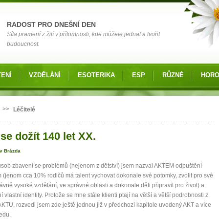
RADOST PRO DNEŠNÍ DEN
Síla pramení z žití v přítomnosti, kde můžete jednat a tvořit
budoucnost.
ENÍ
VZDĚLÁNÍ
ESOTERIKA
ESP
RŮZNÉ
HOR
 zde
>>
Léčitelé
se dožít 140 let XX.
av Brázda
sob zbavení se problémů (nejenom z dětství) jsem nazval AKTEM odpuštění
 (jenom cca 10% rodičů má talent vychovat dokonale své potomky, zvolit pro své
rávně vysoké vzdělání, ve správné oblasti a dokonale děti připravit pro život) a
 vlastní identity. Protože se mne stále klienti ptají na větší a větší podrobnosti z
AKTU, rozvedl jsem zde ještě jednou již v předchozí kapitole uvedený AKT a více
vedu.