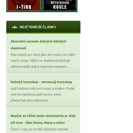
NEJČTENĚJŠÍ ČLÁNKY
Abecední seznam dobrých lidských
vlastností
Platí stejně pro ženy jako pro muže, pro děti i
starší osoby. Může se doplňovat,kdykoliv
někomu další dobrá vlastnost napadne....
Keltský horoskop - stromový horoskop
staří Keltové měli své zvyky a tradice. Podle
nich ke každému patří strom, který
předurčuje jeho vlastnosti ....
Naučte se věštit aneb chiromantie je vždy
při ruce - čára života, hlavy a srdce
Čtení z ruky je skvělá věštecká metoda,