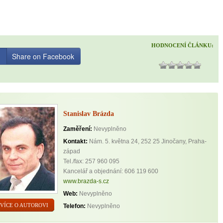
HODNOCENÍ ČLÁNKU:
Share on Facebook
Stanislav Brázda
Zaměření:
Nevyplněno
Kontakt:
Nám. 5. května 24, 252 25 Jinočany, Praha-
západ
Tel./fax: 257 960 095
Kancelář a objednání: 606 119 600
www.brazda-s.cz
Web:
Nevyplněno
VÍCE O AUTOROVI
Telefon:
Nevyplněno