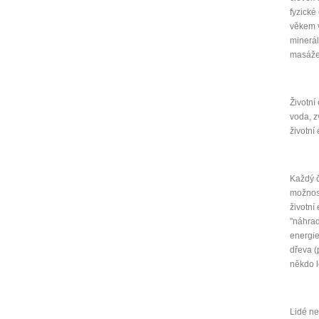
fyzické
věkem v
minerál
masáže
Životní
voda, zv
životní 
Každý č
možnost
životní
"náhrad
energie
dřeva (
někdo l
Lidé ne