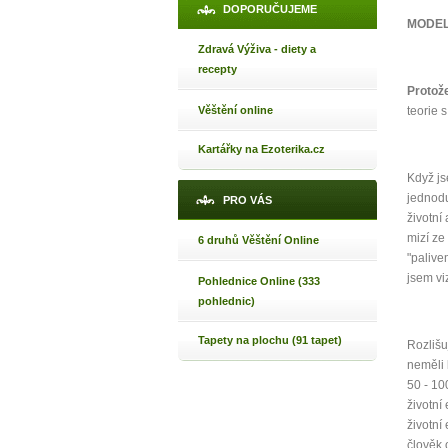
DOPORUČUJEME
MODEL
Zdravá Výživa - diety a
Máte poc
recepty
Protož
Věštění online
teorie 
Jak 
Kartářky na Ezoterika.cz
Jak 
Když js
Jak 
jednodu
PRO VÁS
životní
mizí ze 
6 druhů Věštění Online
"palive
jsem vi
Pohlednice Online (333
pohlednic)
Tapety na plochu (91 tapet)
Rozlišu
neměli 
50 - 10
životní
životní
člověk 