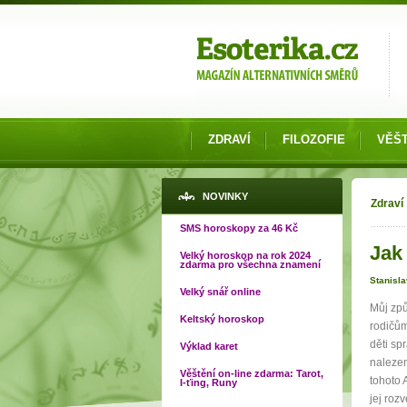
Možnosti výběru
ZDRAVÍ
FILOZOFIE
VĚŠT
Jste
NOVINKY
Zdraví
SMS horoskopy za 46 Kč
Jak 
Velký horoskop na rok 2024
zdarma pro všechna znamení
Stanisl
Velký snář online
Můj způ
Keltský horoskop
rodičům
děti sp
Výklad karet
nalezení
Věštění on-line zdarma: Tarot,
tohoto 
I-ťing, Runy
jej roz