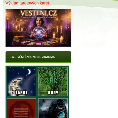
Výklad tarotových karet
VĚŠTĚNÍ ONLINE ZDARMA
X