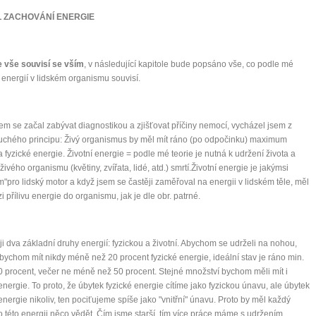
... všechny tipy zdarma.
 ZACHOVÁNÍ ENERGIE
it, že jste unaveni hned jak ráno vstanete?
e vše souvisí se vším
, v následující kapitole bude popsáno vše, co podle mé
Nemusí to tak být - ZJISTĚTE ZDARMA!
s energií v lidském organismu souvisí.
mít více energie každý den
vnést do života rovnováhu
em se začal zabývat diagnostikou a zjišťovat příčiny nemocí, vycházel jsem z
být šťastnější
chého principu: Živý organismus by měl mít ráno (po odpočinku) maximum
 a fyzické energie. Životní energie = podle mé teorie je nutná k udržení života a
živého organismu (květiny, zvířata, lidé, atd.) smrtí.Životní energie je jakýmsi
m"pro lidský motor a když jsem se častěji zaměřoval na energii v lidském těle, měl
zi přílivu energie do organismu, jak je dle obr. patrné.
Nenávidíme spam stejně jako vy
ji dva základní druhy energií: fyzickou a životní. Abychom se udrželi na nohou,
bychom mít nikdy méně než 20 procent fyzické energie, ideální stav je ráno min.
0 procent, večer ne méně než 50 procent. Stejné množství bychom měli mít i
 energie. To proto, že úbytek fyzické energie cítíme jako fyzickou únavu, ale úbytek
 energie nikoliv, ten pociťujeme spíše jako "vnitřní" únavu. Proto by měl každý
o této energii něco vědět. Čím jsme starší, tím více práce máme s udržením