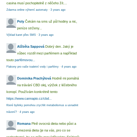
casina musí pochopitelně z něčeho žít....
Zdarma online výherní automaty
·
3 years ago
Poly
Čekám na sms už půl hodiny a nic,
peníze strženy...
Výklad karet přes SMS
·
3 years ago
Alžběta Sappová
Dobrý den. Jaký je
vůbec rozdíl mezi parfémem a například
touto
parfémovou...
Flakony pro vaše toaletní vody i parfémy
·
4 years ago
Dominika Prachýlová
Hodně mi pomáhá
na trávání CBD olej, výtžek z léčebného
konopí. Používám konkrétně tento
https://www.cannapio.cz/cbd...
Které bylinky pomohou zrychlit metabolismus a usnadnit
trávení?
·
4 years ago
Romana
Plně ovocná dieta nebo půst a
omezená dieta (je na vás, pro co se