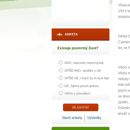
Vědecká
150 ti 
lidskéh
ANKETA
Délka ž
Calment
let, ve 
Existuje posmrtný život?
ANO, naprosto nepochybuji
Vědci s
SPÍŠE ANO, doufám v něj
Vědci m
SPÍŠE NE, i když by to bylo fajn
nebyly 
lidé mě
NE, žijeme jenom jednou
jejich 
Věřím v převtělení
se dnes
zjistilo
Průměrn
téměř z
Starší ankety
Výsledky