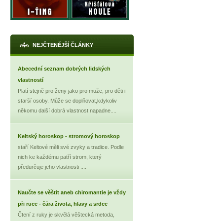
NEJČTENĚJŠÍ ČLÁNKY
Abecední seznam dobrých lidských
vlastností
Platí stejně pro ženy jako pro muže, pro děti i
starší osoby. Může se doplňovat,kdykoliv
někomu další dobrá vlastnost napadne....
Keltský horoskop - stromový horoskop
staří Keltové měli své zvyky a tradice. Podle
nich ke každému patří strom, který
předurčuje jeho vlastnosti ....
Naučte se věštit aneb chiromantie je vždy
při ruce - čára života, hlavy a srdce
Čtení z ruky je skvělá věštecká metoda,