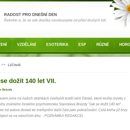
RADOST PRO DNEŠNÍ DEN
Řekněte si, že se ode dneška osvobozujete od přání druhých lidí.
ENÍ
VZDĚLÁNÍ
ESOTERIKA
ESP
RŮZNÉ
HOR
 zde
>>
Léčitelé
se dožít 140 let VII.
av Brázda
asem jsme na našich stránkách zveřejnili kratší sérii článků, které tvořily úryvky z
ihy známého českého psychotronika Stanislava Brázdy "Jak se dožít 140 let".
me od autora dostali ke zveřejnění další část jako pokračování. Celá kniha již brzy
 objeví se na vánočním trhu. - POZNÁMKA REDAKCE)