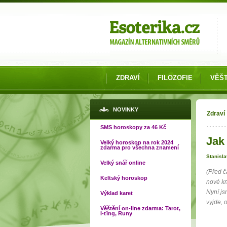
Možnosti výběru
ZDRAVÍ
FILOZOFIE
VĚŠT
Jste
NOVINKY
Zdraví
SMS horoskopy za 46 Kč
Jak 
Velký horoskop na rok 2024
zdarma pro všechna znamení
Stanisl
Velký snář online
(Před č
Keltský horoskop
nové kn
Nyní js
Výklad karet
vyjde,
Věštění on-line zdarma: Tarot,
I-ťing, Runy