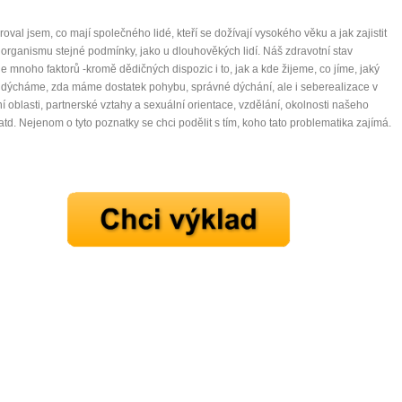
oval jsem, co mají společného lidé, kteří se dožívají vysokého věku a jak zajistit
organismu stejné podmínky, jako u dlouhověkých lidí. Náš zdravotní stav
je mnoho faktorů -kromě dědičných dispozic i to, jak a kde žijeme, co jíme, jaký
dýcháme, zda máme dostatek pohybu, správné dýchání, ale i seberealizace v
í oblasti, partnerské vztahy a sexuální orientace, vzdělání, okolnosti našeho
 atd. Nejenom o tyto poznatky se chci podělit s tím, koho tato problematika zajímá.