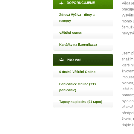
DOPORUČUJEME
Věda je
pracuje
Zdravá Výživa - diety a
vysvětl
recepty
mohlo u
čemuž o
Věštění online
nevysvě
Kartářky na Ezoterika.cz
Jsem př
snažím 
PRO VÁS
které n
životem
6 druhů Věštění Online
impulse
ovlivnit
Pohlednice Online (333
ještě b
pohlednic)
poradny
bylo do
Tapety na plochu (91 tapet)
věkové 
předpok
životu,
dojde k