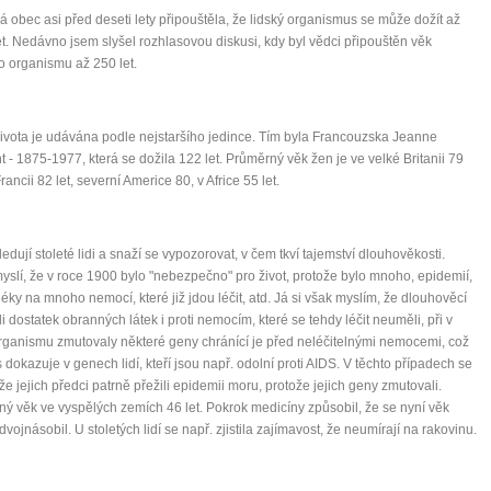
 obec asi před deseti lety připouštěla, že lidský organismus se může dožít až
let. Nedávno jsem slyšel rozhlasovou diskusi, kdy byl vědci připouštěn věk
o organismu až 250 let.
ivota je udávána podle nejstaršího jedince. Tím byla Francouzska Jeanne
 - 1875-1977, která se dožila 122 let. Průměrný věk žen je ve velké Britanii 79
Francii 82 let, severní Americe 80, v Africe 55 let.
ledují stoleté lidi a snaží se vypozorovat, v čem tkví tajemství dlouhověkosti.
yslí, že v roce 1900 bylo "nebezpečno" pro život, protože bylo mnoho, epidemií,
léky na mnoho nemocí, které již jdou léčit, atd. Já si však myslím, že dlouhověcí
li dostatek obranných látek i proti nemocím, které se tehdy léčit neuměli, při v
organismu zmutovaly některé geny chránící je před neléčitelnými nemocemi, což
 dokazuje v genech lidí, kteří jsou např. odolní proti AIDS. V těchto případech se
, že jejich předci patrně přežili epidemii moru, protože jejich geny zmutovali.
ý věk ve vyspělých zemích 46 let. Pokrok medicíny způsobil, že se nyní věk
dvojnásobil. U stoletých lidí se např. zjistila zajímavost, že neumírají na rakovinu.