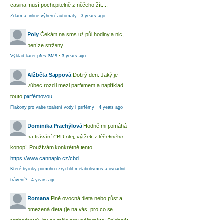
casina musí pochopitelně z něčeho žít....
Zdarma online výherní automaty
·
3 years ago
Poly
Čekám na sms už půl hodiny a nic,
peníze strženy...
Výklad karet přes SMS
·
3 years ago
Alžběta Sappová
Dobrý den. Jaký je
vůbec rozdíl mezi parfémem a například
touto
parfémovou...
Flakony pro vaše toaletní vody i parfémy
·
4 years ago
Dominika Prachýlová
Hodně mi pomáhá
na trávání CBD olej, výtžek z léčebného
konopí. Používám konkrétně tento
https://www.cannapio.cz/cbd...
Které bylinky pomohou zrychlit metabolismus a usnadnit
trávení?
·
4 years ago
Romana
Plně ovocná dieta nebo půst a
omezená dieta (je na vás, pro co se