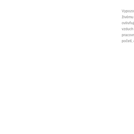
Vypozor
živému 
ovlivňu
vzduch 
pracovn
početí,