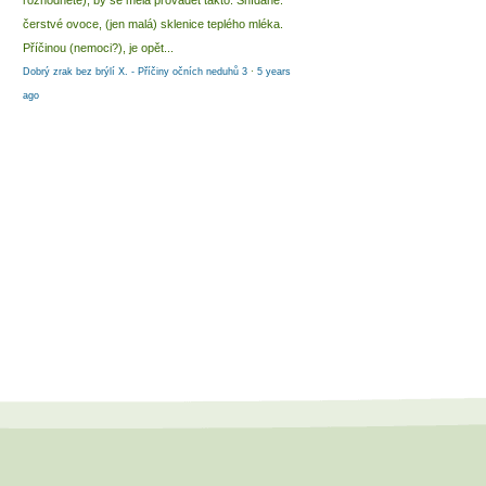
rozhodnete), by se měla provádět takto: Snídaně:
čerstvé ovoce, (jen malá) sklenice teplého mléka.
Příčinou (nemoci?), je opět...
Dobrý zrak bez brýlí X. - Příčiny očních neduhů 3
·
5 years
ago