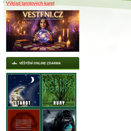
Výklad tarotových karet
VĚŠTĚNÍ ONLINE ZDARMA