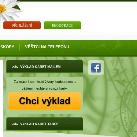
PŘIHLÁŠENÍ
REGISTRACE
OSKOPY
VĚŠTCI NA TELEFONU
VÝKLAD KARET MAILEM
Zajímáte-li se minulé životy, budoucnost a
věštění, nechte si vyložit karty.
VÝKLAD KARET TAROT