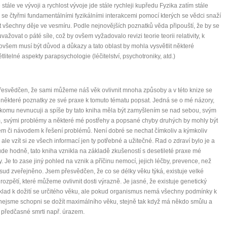
 stále ve vývoji a rychlost vývoje jde stále rychleji kupředu Fyzika zatím stále
 se čtyřmi fundamentálními fyzikálními interakcemi pomocí kterých se vědci snaží
it všechny děje ve vesmíru. Podle nejnovějších poznatků věda připouští, že by se
važovat o páté síle, což by ovšem vyžadovalo revizi teorie teorii relativity, k
všem musí být důvod a důkazy a tato oblast by mohla vysvětlit některé
tlitelné aspekty parapsychologie (léčitelství, psychotroniky, atd.)
esvědčen, že sami můžeme náš věk ovlivnit mnoha způsoby a v této knize se
některé poznatky ze své praxe k tomuto tématu popsat. Jedná se o mé názory,
ikomu nevnucuji a spíše by tato kniha měla být zamyšlením se nad sebou, svým
, svými problémy a některé mé postřehy a popsané chyby druhých by mohly být
m či návodem k řešení problémů. Není dobré se nechat čímkoliv a kýmkoliv
, ale vzít si ze všech informací jen ty potřebné a užitečné. Rad o zdraví bylo je a
ude hodně, tato kniha vznikla na základě zkušeností s desetileté praxe mé
. Je to zase jiný pohled na vznik a příčinu nemocí, jejich léčby, prevence, než
sud zveřejněno. Jsem přesvědčen, že co se délky věku týká, existuje velké
rozpětí, které můžeme ovlivnit dosti výrazně. Je jasné, že existuje genetický
lad k dožití se určitého věku, ale pokud organismus nemá všechny podmínky k
 nejsme schopni se dožít maximálního věku, stejně tak když má někdo smůlu a
 předčasné smrti např. úrazem.