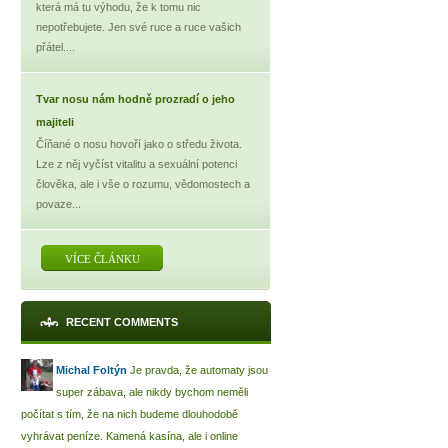
která má tu výhodu, že k tomu nic
nepotřebujete. Jen své ruce a ruce vašich
přátel....
Tvar nosu nám hodně prozradí o jeho
majiteli
Číňané o nosu hovoří jako o středu života.
Lze z něj vyčíst vitalitu a sexuální potenci
člověka, ale i vše o rozumu, vědomostech a
povaze...
VÍCE ČLÁNKU
RECENT COMMENTS
Michal Foltýn
Je pravda, že automaty jsou
super zábava, ale nikdy bychom neměli
počítat s tím, že na nich budeme dlouhodobě
vyhrávat peníze. Kamená kasína, ale i online