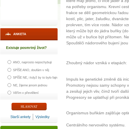
které mají jedno, či více jader a ž
na potřeby organismu. Krevní ces
frakce se dělí geometrickou řadou 
kostí, plic, jater, žaludku, dvanác
prokrven, tím více roste. Nádor 
který může být do jádra buňky (do
ANKETA
může už v buňce být přítomen. Nem
Spouštěči nádorového bujení jsou tz
Existuje posmrtný život?
Zhoubný nádor vzniká v etapách:
ANO, naprosto nepochybuji
SPÍŠE ANO, doufám v něj
SPÍŠE NE, i když by to bylo fajn
Impuls ke genetické změně dá inici
Promotory nejsou samy schopny vyv
NE, žijeme jenom jednou
a zesilují jejich vliv, čímž tvoří da
Věřím v převtělení
Progresory se uplatňují při pronik
Organismus buňkám zajišťuje optim
Starší ankety
Výsledky
Centrálního nervového systému.