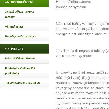
Hormonálního systému.
DOPORUČUJEME
Imunitního systému.
Zdravá Výživa - diety a
recepty
Nádorové buňky vznikají v organi
Věštění online
jsou ve zdravém organismu s dost
energie a ost. důležitých látek imu
Kartářky na Ezoterika.cz
PRO VÁS
Já věřím na tři negativní faktory (
vznikl rakovinový nádor.
6 druhů Věštění Online
Pohlednice Online (333
U rakoviny se lékaři snaží zničit r
pohlednic)
může být i více), či její kostru, p
nádoru se zastavuje buňečné dělen
Tapety na plochu (91 tapet)
když geny odpovědné za stavbu tě
chybně a nekontrolovatelně dělit.
nebude stačit jeden univerzální l
čtyři části. Vědci jsou přesvědčeni
těchto základních částí, podaří se 