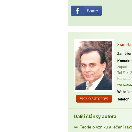
Share
Stanisl
Zaměřen
Kontakt:
západ
Tel./fax:
Kancelář
www.braz
Web:
Nev
VÍCE O AUTOROVI
Telefon:
Další články autora
Teorie o vzniku a léčení rako