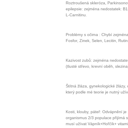
Roztroušená skleróza, Parkinson
epilepsie: zejména nedostatek: B1
L-Carnitinu.
Problémy s očima : Chybí zejména 
Fosfor, Zinek, Selen, Lecitin, Ru
Kazivost zubů: zejména nedostate
(tlusté střevo, krevní oběh, slezina
Štítná žláza, gynekologické žlázy,
který podle mé teorie je nutný uží
10 tipů p
Kosti, klouby, páteř: Odvápnění je
organismus 2/3 populace přijímá 
musí užívat Vápník+Hořčík+ vitami