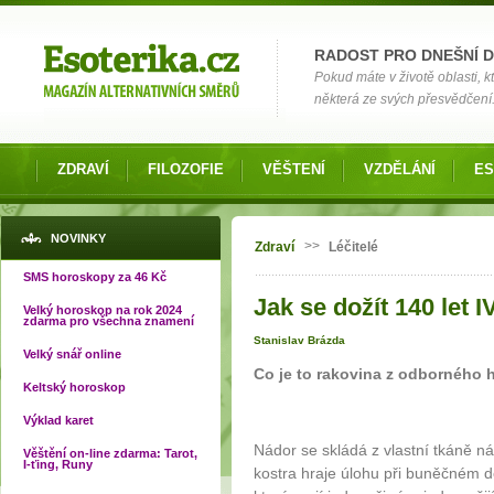
Možnosti výběru
RADOST PRO DNEŠNÍ 
Pokud máte v životě oblasti, k
některá ze svých přesvědčení
ZDRAVÍ
FILOZOFIE
VĚŠTENÍ
VZDĚLÁNÍ
ES
Jste zde
NOVINKY
>>
Zdraví
Léčitelé
SMS horoskopy za 46 Kč
Jak se dožít 140 let IV
Velký horoskop na rok 2024
zdarma pro všechna znamení
Stanislav Brázda
Velký snář online
Co je to rakovina z odborného h
Keltský horoskop
Výklad karet
Nádor se skládá z vlastní tkáně n
Věštění on-line zdarma: Tarot,
I-ťing, Runy
kostra hraje úlohu při buněčném 