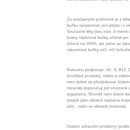
Za současných podmínek je z lékař
buňku vyoperovat, pro jistotu i s ok
Současné léky jsou více, či méně 
kostry nádorové buňky účinné jen 
účinné na 100%, ale zatím se takov
rakovinové buňky ničí, ničí bohužel
Rakovinu podporuje: Vit.: A, B12, D
živočišné produkty, mléko a mléčn
není dobré se předávkovat Jódem, 
minerály doporučuji jíst omezeně 
organismu. Rovněž není dobré dých
(stejně jako některé zejména tropi
sám , nebo ve větrané místnosti.
Ostatní zdravotní problémy (podle