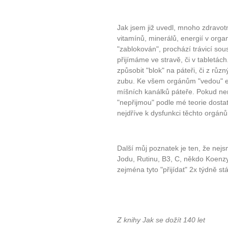
plnohodn
... všechny
Jak jsem již uvedl, mnoho zdravo
vitamínů, minerálů, energií v organ
Máte pocit, že jste unaveni hn
"zablokován", prochází trávicí sou
přijímáme ve stravě, či v tabletá
Ne
způsobit "blok" na páteři, či z r
zubu. Ke všem orgánům "vedou" ene
Jak mít více energie každ
míšních kanálků páteře. Pokud ne
Jak vnést do života rovno
"nepřijmou" podle mé teorie dosta
Jak být šťastnější
nejdříve k dysfunkci těchto orgánů
Další můj poznatek je ten, že nejs
Jodu, Rutinu, B3, C, někdo Koenz
zejména tyto "přijídat" 2x týdně stá
Z knihy Jak se dožít 140 let