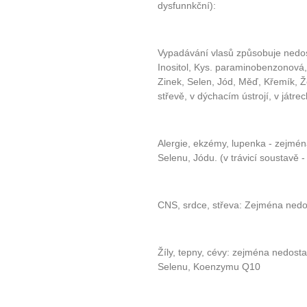
dysfunnkční):
Vypadávání vlasů způsobuje nedos
Inositol, Kys. paraminobenzonová,
Zinek, Selen, Jód, Měď, Křemík, Ž
střevě, v dýchacím ústrojí, v játrec
Alergie, ekzémy, lupenka - zejmén
Selenu, Jódu. (v trávicí soustavě - 
CNS, srdce, střeva: Zejména ned
Žíly, tepny, cévy: zejména nedosta
Selenu, Koenzymu Q10