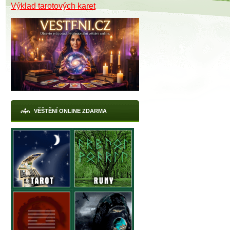
Výklad tarotových karet
VĚŠTĚNÍ ONLINE ZDARMA
X