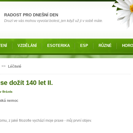
RADOST PRO DNEŠNÍ DEN
Druzí ve vás mohou vyvolat bolest, jen když už ji v sobě máte.
ENÍ
VZDĚLÁNÍ
ESOTERIKA
ESP
RŮZNÉ
HOR
 zde
>>
Léčitelé
se dožít 140 let II.
av Brázda
niká nemoc
tomu, z jaké filozofie vychází moje praxe - můj první objev.