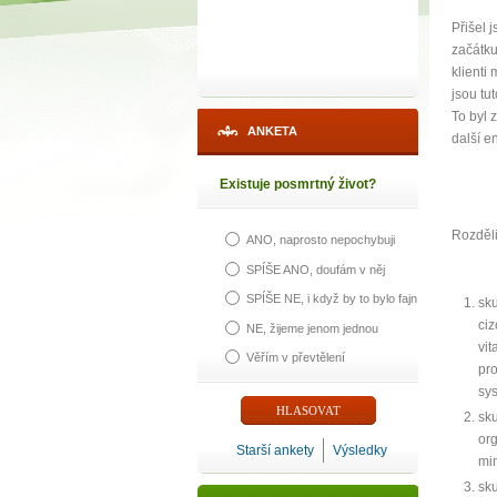
Přišel 
začátku
klienti
jsou tu
To byl z
ANKETA
další e
Existuje posmrtný život?
Rozděli
ANO, naprosto nepochybuji
SPÍŠE ANO, doufám v něj
SPÍŠE NE, i když by to bylo fajn
sk
ciz
NE, žijeme jenom jednou
1
vit
Věřím v převtělení
pr
sys
p
sku
org
Starší ankety
Výsledky
min
sku