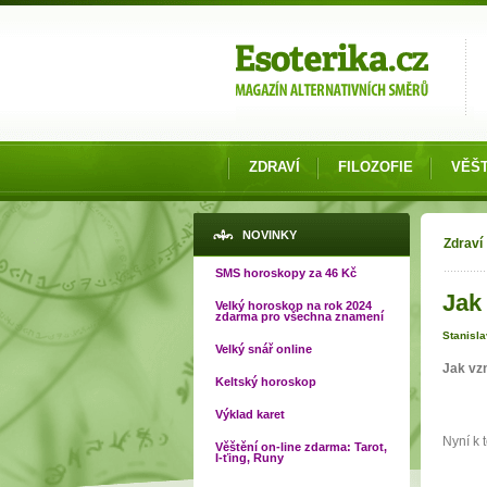
Možnosti výběru
ZDRAVÍ
FILOZOFIE
VĚŠT
Jste
NOVINKY
Zdraví
SMS horoskopy za 46 Kč
Jak 
Velký horoskop na rok 2024
zdarma pro všechna znamení
Stanisl
Velký snář online
Jak vz
Keltský horoskop
Výklad karet
Nyní k 
Věštění on-line zdarma: Tarot,
I-ťing, Runy