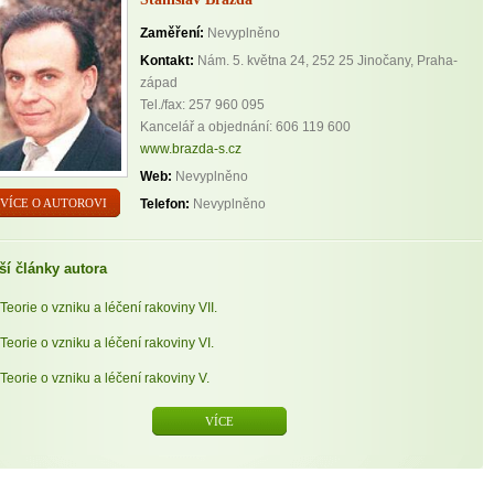
Zaměření:
Nevyplněno
Kontakt:
Nám. 5. května 24, 252 25 Jinočany, Praha-
západ
Tel./fax: 257 960 095
Kancelář a objednání: 606 119 600
www.brazda-s.cz
Web:
Nevyplněno
VÍCE O AUTOROVI
Telefon:
Nevyplněno
ší články autora
Teorie o vzniku a léčení rakoviny VII.
Teorie o vzniku a léčení rakoviny VI.
Teorie o vzniku a léčení rakoviny V.
VÍCE