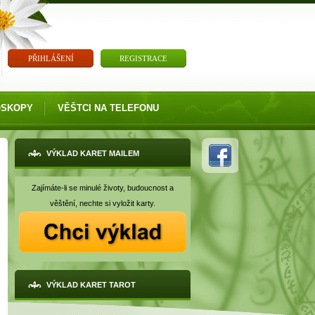
PŘIHLÁŠENÍ
REGISTRACE
OSKOPY
VĚŠTCI NA TELEFONU
VÝKLAD KARET MAILEM
Zajímáte-li se minulé životy, budoucnost a
věštění, nechte si vyložit karty.
VÝKLAD KARET TAROT