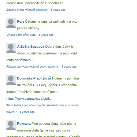
casina musí pochopitelně z něčeho žít....
Zdarma online výherní automaty
·
3 years ago
Poly
Čekám na sms už půl hodiny a nic,
peníze strženy...
Výklad karet přes SMS
·
3 years ago
Alžběta Sappová
Dobrý den. Jaký je
vůbec rozdíl mezi parfémem a například
touto
parfémovou...
Flakony pro vaše toaletní vody i parfémy
·
4 years ago
Dominika Prachýlová
Hodně mi pomáhá
na trávání CBD olej, výtžek z léčebného
konopí. Používám konkrétně tento
https://www.cannapio.cz/cbd...
Které bylinky pomohou zrychlit metabolismus a usnadnit
trávení?
·
4 years ago
Romana
Plně ovocná dieta nebo půst a
omezená dieta (je na vás, pro co se