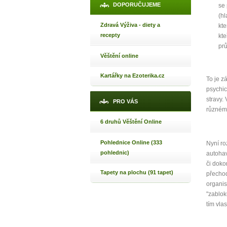
Máte poc
DOPORUČUJEME
se 
(hl
Zdravá Výživa - diety a
kte
recepty
kte
Jak 
prů
Jak 
Věštění online
Jak 
Kartářky na Ezoterika.cz
To je z
psychic
stravy.
PRO VÁS
různém
6 druhů Věštění Online
Pohlednice Online (333
Nyní ro
pohlednic)
autohav
či doko
Tapety na plochu (91 tapet)
přechod
organi
"zablok
tím vla