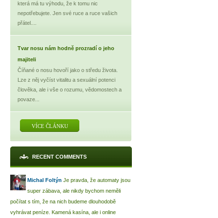
která má tu výhodu, že k tomu nic
nepotřebujete. Jen své ruce a ruce vašich
přátel....
Tvar nosu nám hodně prozradí o jeho
majiteli
Číňané o nosu hovoří jako o středu života.
Lze z něj vyčíst vitalitu a sexuální potenci
člověka, ale i vše o rozumu, vědomostech a
povaze...
VÍCE ČLÁNKU
RECENT COMMENTS
Michal Foltýn
Je pravda, že automaty jsou
super zábava, ale nikdy bychom neměli
počítat s tím, že na nich budeme dlouhodobě
vyhrávat peníze. Kamená kasína, ale i online