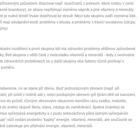
it, že jste unaveni hned jak ráno vstanete?
přirozeným způsobem zbavovat např. dusičnanů z potravin, které rostou v zemí
avně brambory), ze stravy nepřijímají zejména vápník a jiné vitaminy a minerály,
Nemusí to tak být - ZJISTĚTE ZDARMA!
ré je nutné téměř trvale doplňovat ke stravě. Mezi tuto skupinu patří zejména lidé,
ří mají odvápnění kostí, problémy s klouby a problémy s trávicí soustavou (zácpy,
mít více energie každý den
jmy).
vnést do života rovnováhu
být šťastnější
ákladní rozdělení a první skupina lidí má zdravotní problémy většinou způsobené
ky, třetí skupina z větší části z nedostatku vitaminů a minerálů - tedy z nevhodné
 Ve zdravotních problémech se u další skupiny oba faktory různě prolínají v
 poměru.
Nenávidíme spam stejně jako vy
zebereme, co se stane při stresu. Bud' jednorázovým stresem (např. při
árii, při úmrtí v rodině atd.), nebo postupným stresem (při týrání dětí od narození,
nce do početí, různými stresovými situacemi menšího rázu svatba, maturita,
 do jiného stupně školy, vojna, nástup do zaměstnání, špatná známka) se
smus vyčerpává energeticky a z pudu sebezáchovy před úplným vyčerpáním
uje" vůči vydání poslední "kapky" energie, vitaminů, minerálů, ale současně se
stně zablokuje pro přijímání energie, vitaminů, minerálů.