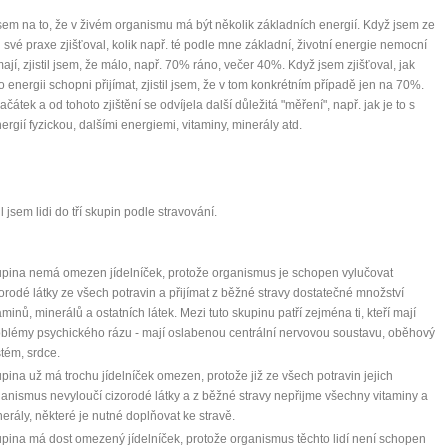
jsem na to, že v živém organismu má být několik základních energií. Když jsem ze
 své praxe zjišťoval, kolik např. té podle mne základní, životní energie nemocní
 mají, zjistil jsem, že málo, např. 70% ráno, večer 40%. Když jsem zjišťoval, jak
to energii schopni přijímat, zjistil jsem, že v tom konkrétním případě jen na 70%.
ačátek a od tohoto zjištění se odvíjela další důležitá "měření", např. jak je to s
nergií fyzickou, dalšími energiemi, vitaminy, minerály atd.
l jsem lidi do tří skupin podle stravování.
upina nemá omezen jídelníček, protože organismus je schopen vylučovat
orodé látky ze všech potravin a přijímat z běžné stravy dostatečné množství
0 tipů pro zdravý a
aminů, minerálů a ostatních látek. Mezi tuto skupinu patří zejména ti, kteří mají
oblémy psychického rázu - mají oslabenou centrální nervovou soustavu, oběhový
tém, srdce.
lnohodnotný život
pina už má trochu jídelníček omezen, protože již ze všech potravin jejich
anismus nevyloučí cizorodé látky a z běžné stravy nepřijme všechny vitaminy a
... všechny tipy zdarma.
erály, některé je nutné doplňovat ke stravě.
pina má dost omezený jídelníček, protože organismus těchto lidí není schopen