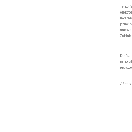
Tento "
elektro
lékařem
jedné s
dokázal
Zabloku
Do "zab
minerál
protože
Z knihy