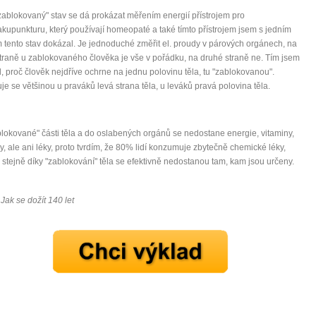
zablokovaný" stav se dá prokázat měřením energií přístrojem pro
akupunkturu, který používají homeopaté a také tímto přístrojem jsem s jedním
 tento stav dokázal. Je jednoduché změřit el. proudy v párových orgánech, na
traně u zablokovaného člověka je vše v pořádku, na druhé straně ne. Tím jsem
, proč člověk nejdříve ochrne na jednu polovinu těla, tu "zablokovanou".
je se většinou u praváků levá strana těla, u leváků pravá polovina těla.
lokované" části těla a do oslabených orgánů se nedostane energie, vitaminy,
y, ale ani léky, proto tvrdím, že 80% lidí konzumuje zbytečně chemické léky,
 stejně díky "zablokování" těla se efektivně nedostanou tam, kam jsou určeny.
 Jak se dožít 140 let