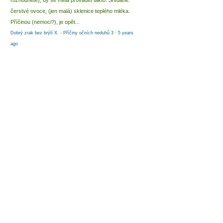
rozhodnete), by se měla provádět takto: Snídaně:
čerstvé ovoce, (jen malá) sklenice teplého mléka.
Příčinou (nemoci?), je opět...
Dobrý zrak bez brýlí X. - Příčiny očních neduhů 3
·
5 years
ago