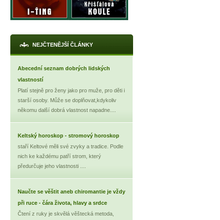
NEJČTENĚJŠÍ ČLÁNKY
Abecední seznam dobrých lidských
vlastností
Platí stejně pro ženy jako pro muže, pro děti i
starší osoby. Může se doplňovat,kdykoliv
někomu další dobrá vlastnost napadne....
Keltský horoskop - stromový horoskop
staří Keltové měli své zvyky a tradice. Podle
nich ke každému patří strom, který
předurčuje jeho vlastnosti ....
Naučte se věštit aneb chiromantie je vždy
při ruce - čára života, hlavy a srdce
Čtení z ruky je skvělá věštecká metoda,