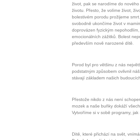
život, pak se narodíme do nového s
životu. Přesto, že volíme život, živo
bolestivém porodu prožijeme smr
svobodně ukončíme život v maminč
doprovázen fyzickým nepohodlím, 
emocionálních zážitků. Bolest nep
především nově narozené dítě.
Porod byl pro většinu z nás největš
podstatným způsobem ovlivnil náš ž
stávají základem našich budoucích 
Přestože nikdo z nás není schope
mozek a naše buňky dokáží všechny
Vytvoříme si v sobě programy, jak 
Dítě, které přichází na svět, vním