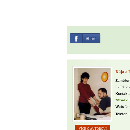
Share
Kája a 
Zaměřen
numerolo
Kontakt:
www.voln
Web:
Nev
Telefon:
VÍCE O AUTOROVI