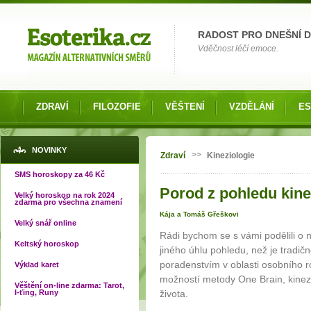
Možnosti výběru
RADOST PRO DNEŠNÍ 
Vděčnost léčí emoce.
ZDRAVÍ
FILOZOFIE
VĚŠTENÍ
VZDĚLÁNÍ
ES
Jste zde
NOVINKY
>>
Zdraví
Kineziologie
SMS horoskopy za 46 Kč
Porod z pohledu kinez
Velký horoskop na rok 2024
zdarma pro všechna znamení
Kája a Tomáš Gřeškovi
Velký snář online
Rádi bychom se s vámi podělili o 
Keltský horoskop
jiného úhlu pohledu, než je tradi
poradenstvím v oblasti osobního
Výklad karet
možností metody One Brain, kinezi
Věštění on-line zdarma: Tarot,
I-ťing, Runy
života.