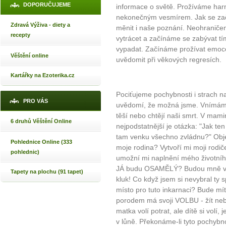
DOPORUČUJEME
informace o světě. Prožíváme har
nekonečným vesmírem. Jak se začn
Zdravá Výživa - diety a
měnit i naše poznání. Neohraniče
recepty
vytrácet a začínáme se zabývat tí
vypadat. Začínáme prožívat emoce,
Věštění online
uvědomit při věkových regresích.
Kartářky na Ezoterika.cz
Pociťujeme pochybnosti i strach n
PRO VÁS
uvědomí, že možná jsme. Vnímáme v
těší nebo chtějí naši smrt. V mam
6 druhů Věštění Online
nejpodstatnější je otázka: "Jak ten
tam venku všechno zvládnu?" Obje
Pohlednice Online (333
moje rodina? Vytvoří mi moji rodič
pohlednic)
umožní mi naplnění mého životníh
JÁ budu OSAMĚLÝ? Budou mně vůbe
Tapety na plochu (91 tapet)
kluk! Co když jsem si nevybral ty s
místo pro tuto inkarnaci? Bude mít
porodem má svoji VOLBU - žít nebo
matka volí potrat, ale dítě si volí,
v lůně. Překonáme-li tyto pochyb