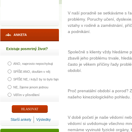
V naší poradně se setkáváme s řado
problémy. Poruchy učení, dyslexie, 
vztahy v rodině a zaměstnání, pří
a podnikání.
ANKETA
Existuje posmrtný život?
Společně s klienty vždy hledáme p
zbavili jeho problému trvale, hled
často je věkem příčiny řady probl
ANO, naprosto nepochybuji
období.
SPÍŠE ANO, doufám v něj
SPÍŠE NE, i když by to bylo fajn
NE, žijeme jenom jednou
Proč prenatální období a porod? 
Věřím v převtělení
našeho kineziologického pohledu.
V době početí je naše vědomí neb
Starší ankety
Výsledky
vědomí si uvědomuje všechno mnoh
nemáme vyvinuté fyzické orgány, k